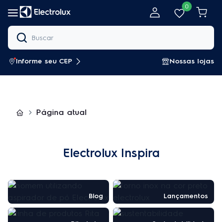
Pular para o conteúdo
0
Informe seu CEP
Nossas lojas
Página atual
Electrolux Inspira
Blog
Lançamentos