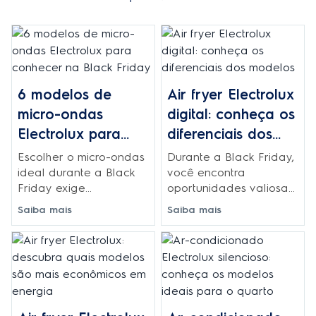
6 modelos de
Air fryer Electrolux
micro-ondas
digital: conheça os
Electrolux para
diferenciais dos
conhecer na Black
modelos
Escolher o micro-ondas
Durante a Black Friday,
Friday
ideal durante a Black
você encontra
Friday exige
oportunidades valiosas
conhecimento sobre as
para adquirir uma air
Saiba mais
Saiba mais
características técnicas
fryer Electrolux digital
e funcionalidades que
que transforma
realmente fazem
completamente sua
diferença na rotina.
rotina culinária.