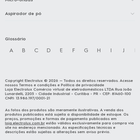
Aspirador de pó
Glossário
A
B
C
D
E
F
G
H
I
J
K
Copyright Electrolux © 2026 — Todos os direitos reservados. Acesse
nossos Termos e condições e Política de privacidade
Loja Electrolux Comércio virtual de eletrodomésticos LTDA Rua João
Lunardelli, 2205 - Cidade Industrial - Curitiba - PR - CEP: 81460-100
CNPJ: 13.986.197/0001-21
As fotos dos produtos são meramente ilustrativas. A venda dos
produtos publicados está sujeita a disponibilidade de estoque. Os
preços, promoções e formas de pagamento publicados em
loja.electrolux.com.br
estão válidos exclusivamente para compra via
site no endereço mencionado. As especificações técnicas e
descrições estão sujeitas a alterações sem aviso prévio.