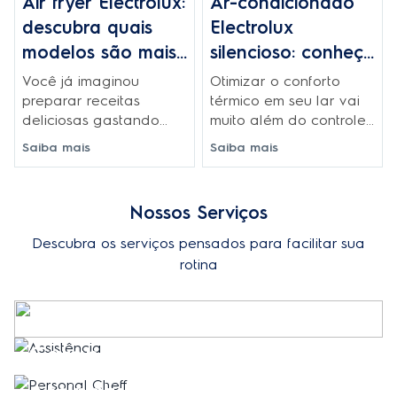
Air fryer Electrolux:
Ar-condicionado
descubra quais
Electrolux
modelos são mais
silencioso: conheça
econômicos em
os modelos ideais
Você já imaginou
Otimizar o conforto
energia
para o quarto
preparar receitas
térmico em seu lar vai
deliciosas gastando
muito além do controle
menos energia do que
da temperatura ideal.
Saiba mais
Saiba mais
nos métodos
Um ambiente
tradicionais de
climatizado com
cozimento? Pois é,
discrição sonora
Nossos Serviços
estudos apontam que,
transforma a rotina, seja
em muitas casas
para dormir melhor,
Descubra os serviços pensados para facilitar sua
brasileiras,
trabalhar com foco ou
rotina
eletrodomésticos
simplesmente relaxar.
representam mais de
Assim, escolher um ar-
Retirada & Coleta
30% do consumo
condicionado silencioso
mensal de energia.
da Electrolux significa
Garantia Estendida
investir em bem-estar
com alta tecnologia e
Assinaturas
design sofisticado.