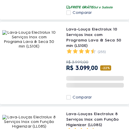
FRETE GRÁTIS
Sul e Sudeste
Comparar
Lava-Louça Electrolux 10
Serviços Inox com
Programa Lava & Seca 50
min (LS10E)
(255)
R$
3
.
999
,
00
R$
3
.
099
,
00
-
22%
Comparar
Lava-Louças Electrolux 8
Serviços Inox com Função
Higienizar (LL08S)