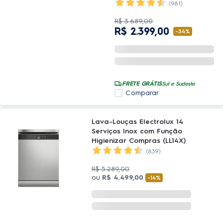
(981)
R$
3
.
689
,
00
R$
2
.
399
,
00
-
34%
FRETE GRÁTIS
Sul e Sudeste
Comparar
Lava-Louças Electrolux 14
Serviços Inox com Função
Higienizar Compras (LL14X)
(839)
R$
5
.
289
,
00
ou
R$
4
.
499
,
00
-
14%