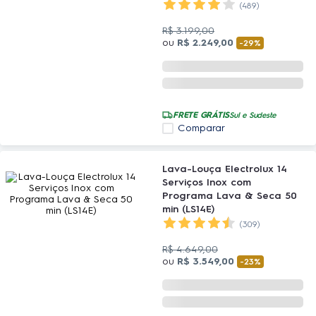
(489)
R$
3
.
199
,
00
ou
R$
2
.
249
,
00
-
29%
FRETE GRÁTIS
Sul e Sudeste
Comparar
Lava-Louça Electrolux 14
Serviços Inox com
Programa Lava & Seca 50
min (LS14E)
(309)
R$
4
.
649
,
00
ou
R$
3
.
549
,
00
-
23%