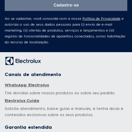
Cadastre-se
Essa resposta foi útil?
0
0
Ao se cadastrar, você concorda com a nossa
Política de Privacidade
e
autoriza o uso de seus dados pessoais para (i) envio de e-mail
marketing, (ii) ofertas de produtos, serviços e lançamentos e (iii)
registro de funcionalidades de aparelhos conectados, como habilitação
do recurso de localização.
Canais de atendimento
WhatsApp Electrolux
Tire dúvidas sobre nossos produtos ou sobre seu pedido.
Electrolux Cuida
Solicite atendimento, baixe guias e manuais, e tenha dicas e
conteúdos exclusivos sobre os seus produtos.
Garantia estendida