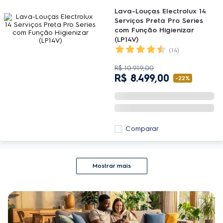
Lava-Louças Electrolux 14
Serviços Preta Pro Series
com Função Higienizar
(LP14V)
(14)
R$
10
.
919
,
00
R$
8
.
499
,
00
-
22%
Comparar
Mostrar mais