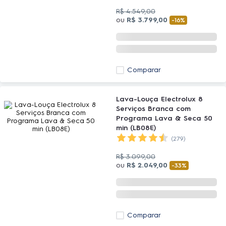
R$
4
.
549
,
00
ou
R$
3
.
799
,
00
-
16%
Comparar
Lava-Louça Electrolux 8
Serviços Branca com
Programa Lava & Seca 50
min (LB08E)
(279)
R$
3
.
099
,
00
ou
R$
2
.
049
,
00
-
33%
Comparar