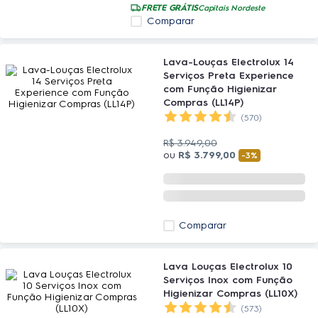
FRETE GRÁTIS
Capitais Nordeste
Comparar
Lava-Louças Electrolux 14
Serviços Preta Experience
com Função Higienizar
Compras (LL14P)
(570)
R$
3
.
949
,
00
ou
R$
3
.
799
,
00
-
3%
Comparar
Lava Louças Electrolux 10
Serviços Inox com Função
Higienizar Compras (LL10X)
(573)