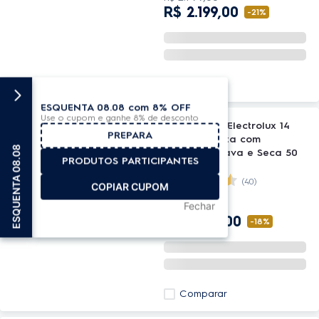
R$
2
.
199
,
00
-
21%
Comparar
ESQUENTA 08.08 com 8% OFF
Use o cupom e ganhe 8% de desconto
Lava-Louça Electrolux 14
PREPARA
Serviços Preta com
8
Programa Lava e Seca 50
PRODUTOS PARTICIPANTES
min (LP14E)
E
S
Q
U
E
N
T
A
0
8
.
0
(40)
COPIAR CUPOM
Fechar
R$
4
.
539
,
00
R$
3
.
699
,
00
-
18%
Comparar