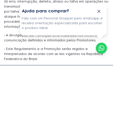
(ii) erro, interrupção, defeito, atraso ou falha em operações ou
transmissões para o processamento das transações e/ou (iii)
Ajuda para comprar?
por falha relacionada à tráfego na internet, vírus, bugs,
ataque hackers ou qualquer falha ou interrupção nos
Fale com um Personal Shopper pelo whatsapp e
procedimentos e sistemas relacionados à segurança da
receba orientação especializada para escolher
informação dos Estabelecimentos Elegíveis;
o produto ideal.
• A divulgação da Promoção será realizada nos meios de
comunicação definidos e informados pelos Promotores;
• Este Regulamento e a Promoção serão regidos e
interpretados de acordo com as leis vigentes na República
Federativa do Brasil.
Receba informações exclusivas e atualizações
diretamente em sua caixa de entrada!
Nome Completo