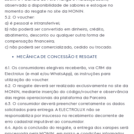
observada a disponibilidade de sabores e estoque no
momento do resgate no site da MONIN.
5.2. O voucher:
a) é pessoal e intransferível;
b) não poderá ser convertido em dinheiro, crédito,
abatimento, desconto ou qualquer outra forma de
compensação financeira;
c) não poderá ser comercializado, cedido ou trocado.
MECÂNICA DE CONCESSÃO E RESGATE
6.1. Os consumidores elegíveis receberão, via CRM da
Electrolux (e-mail e/ou WhatsApp), as instruções para
utilização do voucher.
6.2. O resgate deverá ser realizado exclusivamente no site da
MONIN, mediante inserção do código/voucher e observância
das regras operacionais da plataforma da Parceira.
6.3. O consumidor deverá preencher corretamente os dados
solicitados para entrega. A ELECTROLUX não se
responsabiliza por insucesso no recebimento decorrente de
erro cadastral imputável ao consumidor.
6.4. Após a conclusão do resgate, a entrega dos xaropes será
processada pela MONIN, em prazo e condições informados