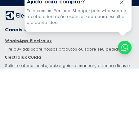
Ajuda para comprar?
Fale com um Personal Shopper pelo whatsapp e
receba orientação especializada para escolher
o produto ideal.
Canais de atendimento
WhatsApp Electrolux
Tire dúvidas sobre nossos produtos ou sobre seu pedido.
Electrolux Cuida
Solicite atendimento, baixe guias e manuais, e tenha dicas e
conteúdos exclusivos sobre os seus produtos.
Garantia estendida
Tudo sobre Garantia Estendida
Especiais