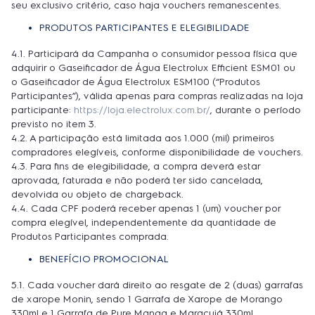
seu exclusivo critério, caso haja vouchers remanescentes.
PRODUTOS PARTICIPANTES E ELEGIBILIDADE
4.1. Participará da Campanha o consumidor pessoa física que
adquirir o Gaseificador de Água Electrolux Efficient ESM01 ou
o Gaseificador de Água Electrolux ESM100 (“Produtos
Participantes”), válida apenas para compras realizadas na loja
participante:
https://loja.electrolux.com.br/
, durante o período
previsto no item 3.
4.2. A participação está limitada aos 1.000 (mil) primeiros
compradores elegíveis, conforme disponibilidade de vouchers.
4.3. Para fins de elegibilidade, a compra deverá estar
aprovada, faturada e não poderá ter sido cancelada,
devolvida ou objeto de chargeback.
4.4. Cada CPF poderá receber apenas 1 (um) voucher por
compra elegível, independentemente da quantidade de
Produtos Participantes comprada.
BENEFÍCIO PROMOCIONAL
5.1. Cada voucher dará direito ao resgate de 2 (duas) garrafas
de xarope Monin, sendo 1 Garrafa de Xarope de Morango
330ml e 1 Garrafa de Pure Manga e Maracujá 330ml,