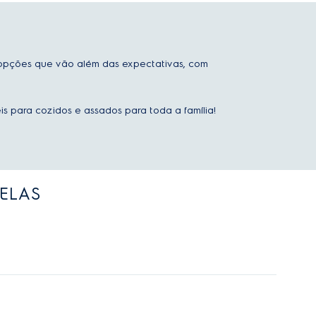
ece opções que vão além das expectativas, com
eis para cozidos e assados para toda a família!
NELAS
timizar diferentes métodos de cozimento.