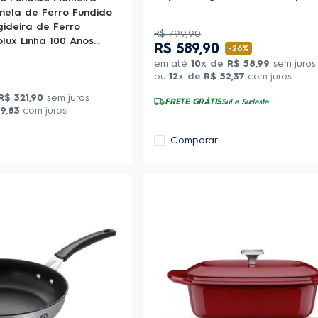
anela de Ferro Fundido
gideira de Ferro
R$
799
,
90
olux Linha 100 Anos
R$
589
,
90
-
26%
em até
10
x de
R$
58
,
99
sem juros
ou
12
x de
R$
52
,
37
com juros
R$
321
,
90
sem juros
FRETE GRÁTIS
Sul e Sudeste
79
,
83
com juros
Comparar