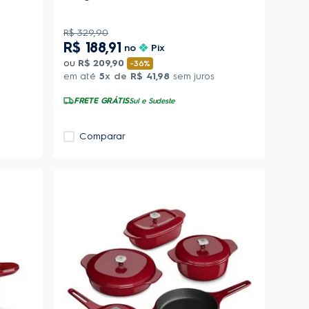
R$
329
,
90
R$
188
,
91
no
Pix
ou
R$
209
,
90
-
36%
em até
5
x de
R$
41
,
98
sem juros
FRETE GRÁTIS
Sul e Sudeste
Comparar