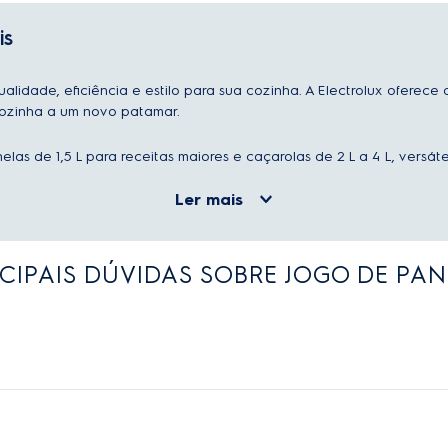
is
 qualidade, eficiência e estilo para sua cozinha. A Electrolux ofer
cozinha a um novo patamar.
nelas de 1,5 L para receitas maiores e caçarolas de 2 L a 4 L, versát
Ler mais
CIPAIS DÚVIDAS SOBRE JOGO DE PA
s de diferentes capacidades e tamanhos, cada uma projetada para o