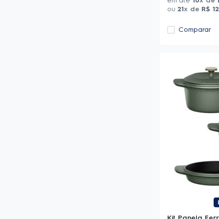
em até
10
x de
ou
21
x de
R$
1
Comparar
Kit Panela Fer