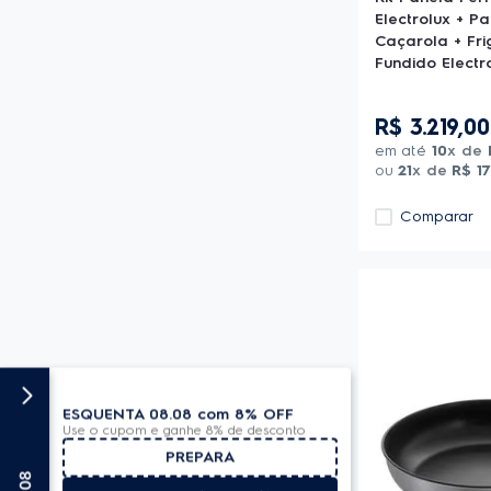
Electrolux + P
Caçarola + Fri
Fundido Electr
Celebre
R$
3
.
219
,
00
em até
10
x de
ou
21
x de
R$
1
Comparar
ESQUENTA 08.08 com 8% OFF
Use o cupom e ganhe 8% de desconto
PREPARA