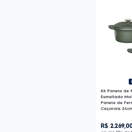
Kit Panela de 
Esmaltado Mol
Panela de Fer
Caçarola 24cm 
100 Anos Cele
R$
2
.
269
,
0