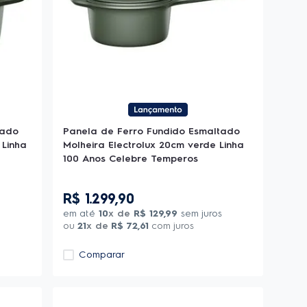
tado
Panela de Ferro Fundido Esmaltado
 Linha
Molheira Electrolux 20cm verde Linha
100 Anos Celebre Temperos
R$
1
.
299
,
90
em até
10
x de
R$
129
,
99
sem juros
ou
21
x de
R$
72
,
61
com juros
Comparar