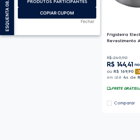
8
PRODUTOS PARTICIPANTES
E
S
Q
U
E
N
T
A
0
8
.
0
COPIAR CUPOM
Fechar
Frigideira Elec
Revestimento 
R$
249
,
90
R$
144
,
41
n
ou
R$
169
,
90
-
em até
4
x de
FRETE GRÁTIS
Su
Comparar