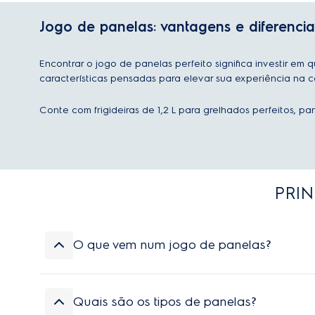
Jogo de panelas: vantagens e diferencia
Encontrar o jogo de panelas perfeito significa investir em
características pensadas para elevar sua experiência na 
Conte com frigideiras de 1,2 L para grelhados perfeitos, pa
PRIN
O que vem num jogo de panelas?
Um conjunto típico inclui frigideiras e caçarola
Quais são os tipos de panelas?
Essa resposta foi útil?
0
0