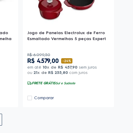
tado
Jogo de Panelas Electrolux de Ferro
rmelha
Esmaltado Vermelhas 5 peças Expert
R$
6
.
099
,
50
R$
4
.
579
,
00
-
24%
em até
10
x de
R$
457
,
90
sem juros
ou
21
x de
R$
255
,
80
com juros
FRETE GRÁTIS
Sul e Sudeste
Comparar