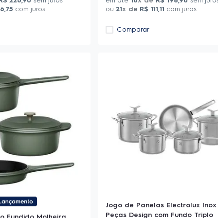
R$
226
,
90
sem juros
em até
10
x de
R$
198
,
90
sem juro
26
,
75
com juros
ou
21
x de
R$
111
,
11
com juros
Comparar
Jogo de Panelas Electrolux Inox
Peças Design com Fundo Triplo
ro Fundido Molheira