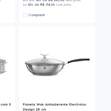
s
em até
10
x de
R$
207
,
90
sem juros
ou
21
x de
R$
116
,
14
com juros
Comparar
 com 5
Panela Wok Antiaderente Electrolux
Design 28 cm