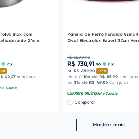
trolux Inox com
Panela de Ferro Fundido Esmal
Antiaderente 24cm
Oval Electrolux Expert 27cm Ve
R$
1
.
299
,
90
R$
730
,
91
o
Pix
no
Pix
ou
R$
859
,
90
32%
-
33%
R$
42
,
47
sem juros
em até
10
x de
R$
85
,
99
sem juros
ou
21
x de
R$
48
,
03
com juros
l e Sudeste
FRETE GRÁTIS
Sul e Sudeste
Comparar
Mostrar mais