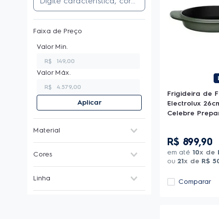
Faixa de Preço
R$
R$
Frigideira de 
Aplicar
Electrolux 26c
Celebre Prepa
Material
R$
899
,
90
Ferro fundido
(
6
)
em até
10
x de
Cores
Inox
(
4
)
ou
21
x de
R$
5
Vermelho
(
8
)
Linha
Comparar
Verde
(
6
)
100 anos
(
6
)