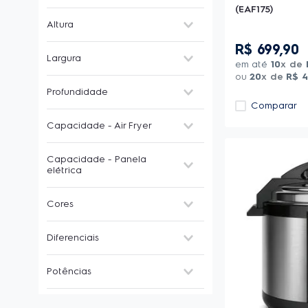
(EAF175)
Air Fryer
Altura
Panela elétrica
R$
699
,
90
30-39 cm
Largura
40-49 cm
em até
10
x de
ou
20
x de
R$
4
20-29 cm
20-29 cm
Profundidade
30-39 cm
Comparar
20-29 cm
Capacidade - Air Fryer
30-39 cm
40-49 cm
3-9 litros
Capacidade - Panela
10-12 litros
elétrica
1-3 litros
Cores
4-6 litros
Cor inox
Diferenciais
Branco
Grafite
Função manter aquecido
Potências
Preto
Coletor de vapor
Vermelho
Função cozinhar/refogar
200-699W
Cinza
Painel digital