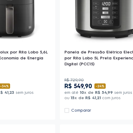
rolux por Rita Lobo 5,6L
Panela de Pressão Elétrica Elec
t Economia de Energia
por Rita Lobo 5L Preta Experien
Digital (PCC15)
R$
729
,
90
R$
549
,
90
-
34%
-
24%
R$
41
,
23
sem juros
em até
10
x de
R$
54
,
99
sem juros
ou
15
x de
R$
41
,
21
com juros
Comparar