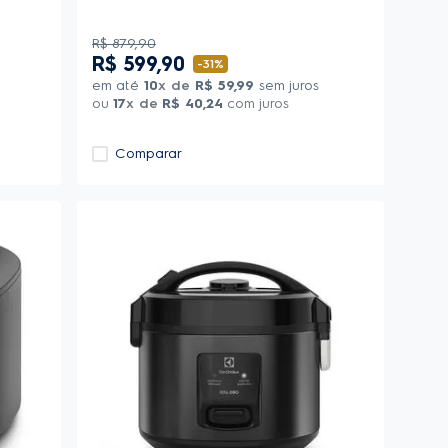
R$
879
,
90
R$
599
,
90
-
31%
em até
10
x de
R$
59
,
99
sem juros
ou
17
x de
R$
40
,
24
com juros
Comparar