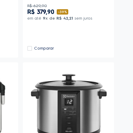
R$
629
,
90
R$
379
,
90
-
39%
em até
9
x de
R$
42
,
21
sem juros
Comparar