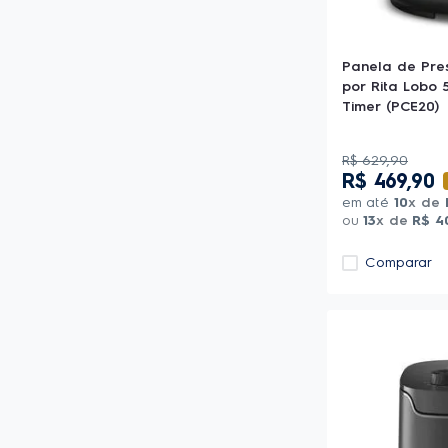
700-1000W
Verde
Panela antiaderente
Tampa com visor de vidro
Cesto removível
Panela de Pres
Cesto antiaderente
por Rita Lobo 5
Display digital
Timer (PCE20)
Função virar
Ver mais 3
R$
629
,
90
R$
469
,
90
em até
10
x de
ou
13
x de
R$
4
Comparar