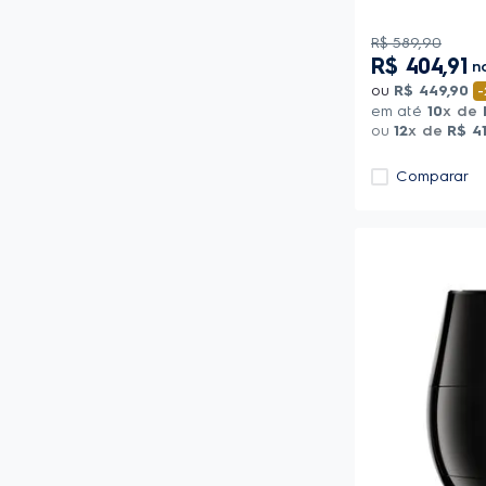
R$
589
,
90
R$
404
,
91
n
ou
R$
449
,
90
-
em até
10
x de
ou
12
x de
R$
4
Comparar