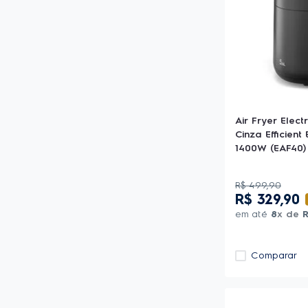
Air Fryer Elect
Cinza Efficien
1400W (EAF40)
R$
499
,
90
R$
329
,
90
em até
8
x de
Comparar