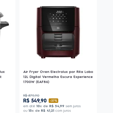
lux
Air Fryer Oven Electrolux por Rita Lobo
t
12L Digital Vermelha Escura Experience
1700W (EAF86)
R$
879
,
90
R$
549
,
90
-
37%
em até
10
x de
R$
54
,
99
sem juros
ou
15
x de
R$
41
,
21
com juros