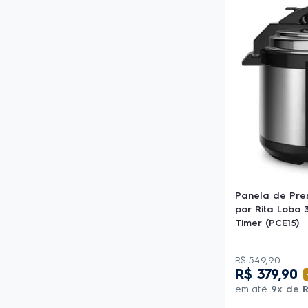
Panela de Pres
por Rita Lobo 3
Timer (PCE15)
R$
549
,
90
R$
379
,
90
em até
9
x de