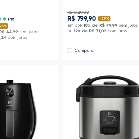
R$
1
.
129
,
90
R$
799
,
90
o
Pix
-
29%
em até
10
x de
R$
79
,
99
sem juros
23%
ou
12
x de
R$
71
,
02
com juros
R$
44
,
99
sem juros
1
,
24
com juros
Comparar