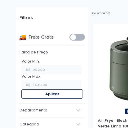
32
produtos
Filtros
Frete Grátis
Faixa de Preço
R$
R$
Aplicar
Departamento
Eletroportáteis
Air Fryer Elect
Categoria
Verde Linha 1