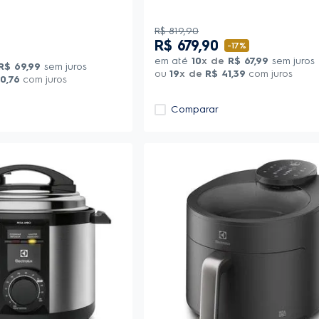
R$
819
,
90
R$
679
,
90
-
17%
em até
10
x de
R$
67
,
99
sem juros
R$
69
,
99
sem juros
ou
19
x de
R$
41
,
39
com juros
0
,
76
com juros
Comparar