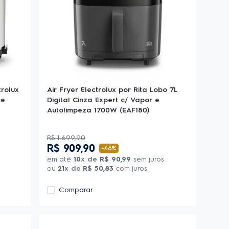
trolux
Air Fryer Electrolux por Rita Lobo 7L
ce
Digital Cinza Expert c/ Vapor e
Autolimpeza 1700W (EAF180)
R$
1
.
699
,
90
R$
909
,
90
-
46%
em até
10
x de
R$
90
,
99
sem juros
ou
21
x de
R$
50
,
83
com juros
Comparar