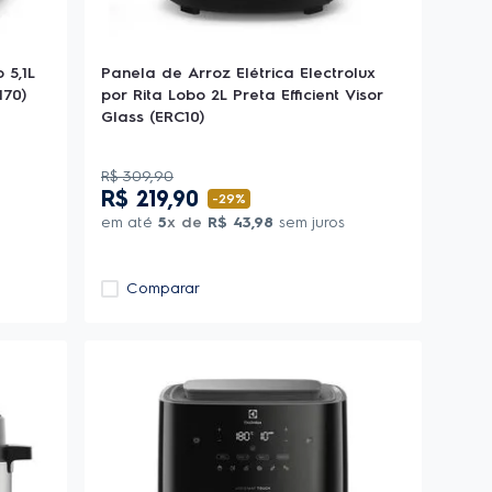
 5,1L
Panela de Arroz Elétrica Electrolux
170)
por Rita Lobo 2L Preta Efficient Visor
Glass (ERC10)
R$
309
,
90
R$
219
,
90
-
29%
em até
5
x de
R$
43
,
98
sem juros
Comparar