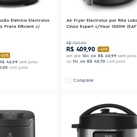
são Elétrica Electrolux
Air Fryer Electrolux por Rita Lobo
L Preta Efficient c/
Cinza Expert c/Visor 1500W (EAF
R$
729
,
90
R$
409
,
90
-
43%
-
25%
em até
10
x de
R$
40
,
99
sem juros
ou
11
x de
R$
40
,
70
com juros
R$
46
,
99
sem juros
0
,
05
com juros
Comparar