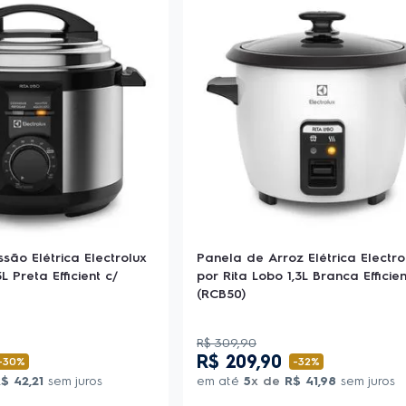
são Elétrica Electrolux
Panela de Arroz Elétrica Electro
L Preta Efficient c/
por Rita Lobo 1,3L Branca Efficien
(RCB50)
R$
309
,
90
R$
209
,
90
-
30%
-
32%
R$
42
,
21
sem juros
em até
5
x de
R$
41
,
98
sem juros