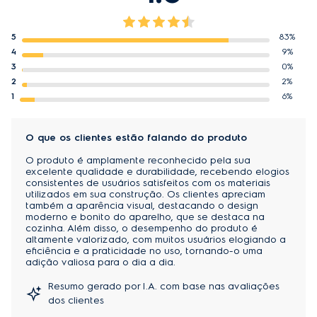
carnes suculentas e grelhadas.
5
83%
4
9%
3
0%
Testes realizados por nutricionista com iscas de peixe 
2
2%
empanado (250 g de tilápia) e duas formas de 
1
6%
preparação: fritura convencional (utilizando 828 g de 
óleo de girassol) e na AirvFryer. O resultado 
O que os clientes estão falando do produto
demonstrou a redução de 48,6% de calorias e 89,4% 
de gordura quando preparado na Air Fryer.
O produto é amplamente reconhecido pela sua
excelente qualidade e durabilidade, recebendo elogios
consistentes de usuários satisfeitos com os materiais
Considerando o consumo de 24 pacotes de 500 g 
utilizados em sua construção. Os clientes apreciam
de batata frita por ano. É necessário utilizar 1 litro de 
também a aparência visual, destacando o design
moderno e bonito do aparelho, que se destaca na
óleo para fritar um pacote de 500 g de forma 
cozinha. Além disso, o desempenho do produto é
convencional, mas, utilizando a Air Fryer, apenas 25 
altamente valorizado, com muitos usuários elogiando a
eficiência e a praticidade no uso, tornando-o uma
ml.
adição valiosa para o dia a dia.
Air Fryer 5 em 1:
Resumo gerado por I.A. com base nas avaliações
dos clientes
5 modos de preparo em 1 único produto para garantir