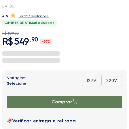
EAF86
4.6
257 avaliações
FRETE GRÁTIS
Sul e Sudeste
R$
879
,
90
R$
549
,
90
-
37%
127V
220V
Comprar
Verificar entrega e retirada