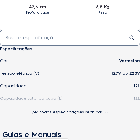
42,6 cm
6,8 Kg
Profundidade
Peso
Especificações
Cor
Vermelha
Tensão elétrica (V)
127V ou 220V
Capacidade
12L
Capacidade total da cuba (L)
12L
Cesto removível
Sim
Ver todas especificações técnicas
Cesto antiaderente
Sim
Guias e Manuais
Tipo de painel
Digital