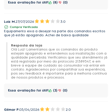
Essa avaliação foi útil?
8
0
culinário com uma faixa mais ampla de temperaturas
a serem definidas com precisão.
Até 90% menos gordura e 50% menos calorias¹:
Luiz M.
27/07/2026
3.0
Compra Verificada
Prepare receitas deliciosas e saudáveis, sem adição
Equipamento eixa a desejar na parte dos comandos escritos
de óleo e com sabor e textura de frito.
que já estão apagando. Achei de baixa qualidade
1Testes realizados por nutricionista com iscas de peixe empanado
Resposta da loja
Olá Luiz! Lamentamos que os comandos do produto
(250 g de tilápia) e duas formas de preparação: fritura convencional
estejam apagando e entendemos sua insatisfação com a
(utilizando 828 g de óleo de girassol) e na AirvFryer. O resultado
qualidade percebida. Verificamos que seu atendimento já
está registrado por meio do protocolo 21389547, e em
demonstrou a redução de 48,6% de calorias e 89,4% de gordura
breve a equipe de cuidado ao consumidor vai entrar em
contato. Agradecemos por compartilhar sua experiência,
quando preparado na Air Fryer.
pois seu feedback é importante para a melhoria contínua
de nossos produtos e processos.
Desligamento automático:
Ao final do preparo, a fritadeira desliga-se
Essa avaliação foi útil?
3
0
automaticamente, mantendo o alimento no ponto de
cozimento desejado.
Porta de vidro com luz interna:
Gilmar P.
05/04/2026
2.0