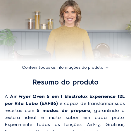
Potência (W)
1700W
Código comercial - 127V
5311AABR102
Origem
Importado
Garantia do produto
1 ano
EAN-13
7909569508183 (127V), 7909569504246 (220V)
Altura do produto embalado
41,5 cm
Conferir todas as informações do produto
Peso do produto embalado
8 Kg
Resumo do produto
Profundidade do produto embalado
41,2 cm
A 
Air Fryer Oven 5 em 1 Electrolux Experience 12L 
EAN - 220v
7909569504246
por Rita Lobo (EAF86) 
é capaz de transformar suas 
Timer (min)
Até 90min (até 24h para a função "Desidratar")
receitas com 
5 modos de preparo
, garantindo a 
textura ideal e muito sabor em cada prato. 
Largura do produto embalado
36,8 cm
Experimente todas as funções: AirFry, Gratinar, 