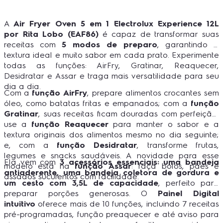
A
Air Fryer Oven 5 em 1 Electrolux Experience 12L
por Rita Lobo (EAF86)
é capaz de transformar suas
receitas com
5 modos de preparo
, garantindo a
textura ideal e muito sabor em cada prato. Experimente
todas as funções: AirFry, Gratinar, Reaquecer,
Desidratar e Assar e traga mais versatilidade para seu
dia a dia.
Com a
função AirFry
, prepare alimentos crocantes sem
óleo, como batatas fritas e empanados; com a
função
Gratinar
, suas receitas ficam douradas com perfeição;
use a
função Reaquecer
para manter o sabor e a
textura originais dos alimentos mesmo no dia seguinte;
e, com a
função Desidratar
, transforme frutas,
legumes e snacks saudáveis. A novidade para esse
Ela vem com
3 acessórios essenciais: uma bandeja
modelo está na
função Assar
: faça bolos, pães e
antiaderente, uma bandeja coletora de gordura e
assados suculentos com facilidade.
um cesto com 3,5L de capacidade
, perfeito para
preparar porções generosas. O
Painel Digital
intuitivo
oferece mais de 10 funções, incluindo 7 receitas
pré-programadas, função preaquecer e até aviso para