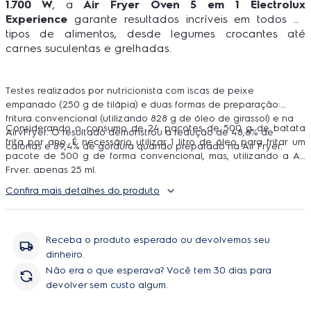
1.700 W
, a
Air Fryer Oven 5 em 1 Electrolux
Experience
garante resultados incríveis em todos os
tipos de alimentos, desde legumes crocantes até
carnes suculentas e grelhadas.
Testes realizados por nutricionista com iscas de peixe
empanado (250 g de tilápia) e duas formas de preparação:
fritura convencional (utilizando 828 g de óleo de girassol) e na
Considerando o consumo de 24 pacotes de 500 g de batata
AirvFryer. O resultado demonstrou a redução de 48,6% de
frita por ano. É necessário utilizar 1 litro de óleo para fritar um
calorias e 89,4% de gordura quando preparado na Air Fryer.
pacote de 500 g de forma convencional, mas, utilizando a Air
Fryer, apenas 25 ml.
Confira mais detalhes do produto
Receba o produto esperado ou devolvemos seu
dinheiro.
Não era o que esperava? Você tem 30 dias para
devolver sem custo algum.