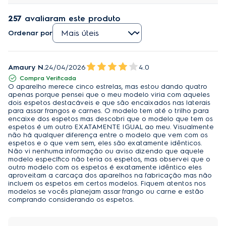
a textura ideal em suas receitas e com muito sabor.
Experimente as funções: AirFry, Gratinar, Reaquecer,
257
avaliaram este produto
Desidratar e Assar.
Ordenar por
3 tipos de acessórios:
Uma bandeja antiaderente, uma bandeja coletora
Amaury N.
24/04/2026
4.0
de gordura e um cesto com 3,5L de capacidade.
Compra Verificada
O aparelho merece cinco estrelas, mas estou dando quatro
apenas porque pensei que o meu modelo viria com aqueles
Painel Digital com mais de 10 funções:
dois espetos destacáveis e que são encaixados nas laterais
para assar frangos e carnes. O modelo tem até o trilho para
Além dos 5 métodos de preparo, tem 7 receitas pré-
encaixe dos espetos mas descobri que o modelo que tem os
programadas, função Preaquecer e função Virar.
espetos é um outro EXATAMENTE IGUAL ao meu. Visualmente
não há qualquer diferença entre o modelo que vem com os
espetos e o que vem sem, eles são exatamente idênticos.
Porta Removível:
Não vi nenhuma informação ou aviso dizendo que aquele
modelo específico não teria os espetos, mas observei que o
Facilita a limpeza, permitindo acessar áreas difíceis
outro modelo com os espetos é exatamente idêntico eles
para uma higienização completa.
aproveitam a carcaça dos aparelhos na fabricação mas não
incluem os espetos em certos modelos. Fiquem atentos nos
modelos se vocês planejam assar frango ou carne e estão
Controle de Temperatura:
comprando considerando os espetos.
Você pode escolher entre 60 e 200 graus Celsius para
cozinhar suas refeições – aumente seu repertório