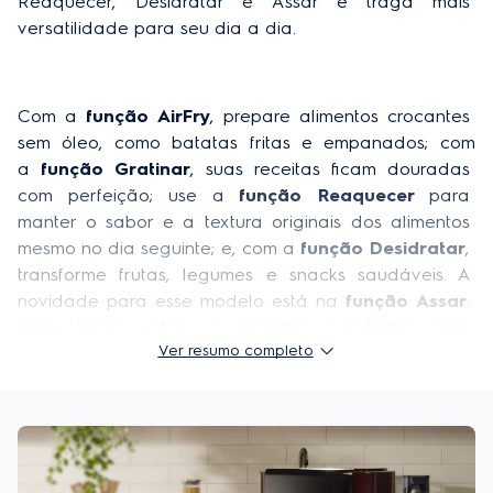
Reaquecer, Desidratar e Assar e traga mais 
Código comercial - 220V
5311AABR202
versatilidade para seu dia a dia.
Timer com aviso sonoro
Sim
Desligamento automático
Sim
Com a 
função AirFry
, prepare alimentos crocantes 
Luz indicadora de funcionamento
Sim
sem óleo, como batatas fritas e empanados; com 
a 
função Gratinar
, suas receitas ficam douradas 
Receitas
7
com perfeição; use a 
função Reaquecer
 para 
manter o sabor e a textura originais dos alimentos 
Comprimento do cabo elétrico (m)
0,8m
mesmo no dia seguinte; e, com a 
função Desidratar
, 
Modos de
5 em 1 (Airfry Assar Gratinar Reaquecer e
transforme frutas, legumes e snacks saudáveis. A 
preparo
Desidratar)
novidade para esse modelo está na 
função Assar
: 
faça bolos, pães e assados suculentos com 
Tipo de tomada
3 pinos 20A
Ver resumo completo
facilidade. 
IPI
78%
Ela vem com 
3 acessórios essenciais: uma 
bandeja antiaderente, uma bandeja coletora de 