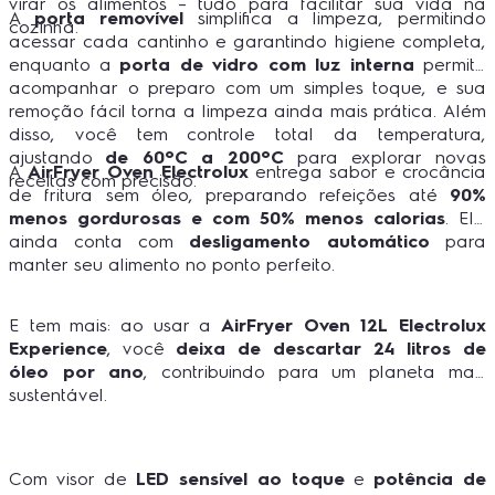
virar os alimentos – tudo para facilitar sua vida na
A
porta removível
simplifica a limpeza, permitindo
cozinha.
acessar cada cantinho e garantindo higiene completa,
enquanto a
porta de vidro com luz interna
permite
acompanhar o preparo com um simples toque, e sua
remoção fácil torna a limpeza ainda mais prática. Além
disso, você tem controle total da temperatura,
ajustando
de 60ºC a 200ºC
para explorar novas
A
AirFryer Oven Electrolux
entrega sabor e crocância
receitas com precisão.
de fritura sem óleo, preparando refeições até
90%
menos gordurosas e com 50% menos calorias
. Ela
ainda conta com
desligamento automático
para
manter seu alimento no ponto perfeito.
E tem mais: ao usar a
AirFryer Oven 12L Electrolux
Experience
, você
deixa de descartar 24 litros de
óleo por ano
, contribuindo para um planeta mais
sustentável.
Com visor de
LED sensível ao toque
e
potência de