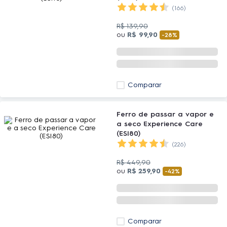
(166)
R$
139
,
90
ou
R$
99
,
90
-
28%
Comparar
Ferro de passar a vapor e
a seco Experience Care
(ESI80)
(226)
R$
449
,
90
ou
R$
259
,
90
-
42%
Comparar