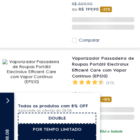
R$
309
,
90
ou
R$
199
,
90
-
35%
Comparar
Vaporizador Passadeira de
Roupas Portátil Electrolux
Efficient Care com Vapor
Contínuo (EPS10)
(213)
R$
319
,
90
ou
R$
259
,
90
-
18%
Todos os produtos com 8% OFF
Aproveite as ofertas do 08.08
DOUBLE
POR TEMPO LIMITADO
FRETE GRÁTIS
8
Sul e Sudeste
Comparar