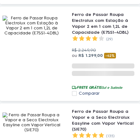
Ferro de Passar Roupa
Electrolux com Estação à
Vapor 2 em 1 com 1,2L de
Capacidade (E7SS1-4DBL)
(29)
R$
2
.
249
,
90
ou
R$
1
.
299
,
00
-
42%
FRETE GRÁTIS
Sul e Sudeste
Comparar
Ferro de Passar Roupa a
Vapor e a Seco Electrolux
Easyline com Vapor Vertical
(SIE70)
(135)