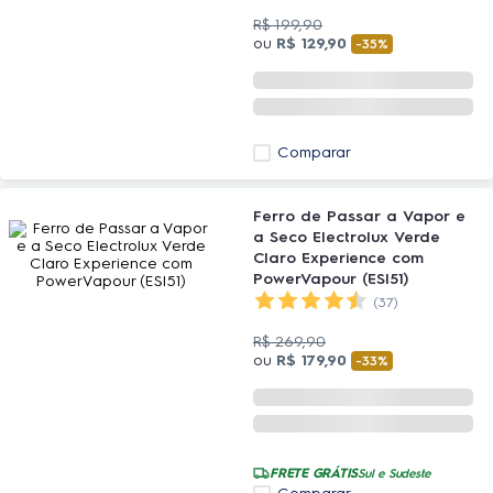
R$
199
,
90
ou
R$
129
,
90
-
35%
Comparar
Ferro de Passar a Vapor e
a Seco Electrolux Verde
Claro Experience com
PowerVapour (ESI51)
(37)
R$
269
,
90
ou
R$
179
,
90
-
33%
FRETE GRÁTIS
Sul e Sudeste