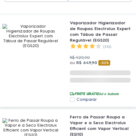
Vaporizador Higienizador
de Roupas Electrolux Expert
com Tábua de Passar
Regulável (EGS20)
(310)
R$
929
,
90
ou
R$
649
,
90
-
30%
FRETE GRÁTIS
Sul e Sudeste
Comparar
Ferro de Passar Roupa a
Vapor e a Seco Electrolux
Efficient com Vapor Vertical
(ESI10)