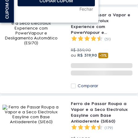
COPIAR CUPOM
C
U
P
O
M
0
8
.
0
Fechar
Ferro de Passar a Vapor e
a Seco Electrolux
Experience com
PowerVapour e
Desligamento Automático
(51)
(ESI70)
R$
359
,
90
ou
R$
319
,
90
-
11%
Comparar
Ferro de Passar Roupa a
Vapor e a Seco Electrolux
Easyline com Base
Antiaderente (SIE60)
(179)