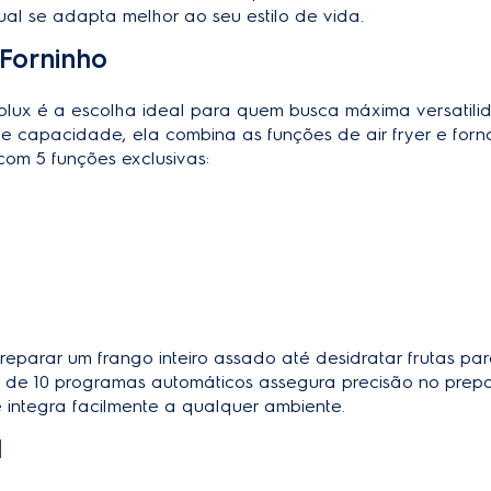
al se adapta melhor ao seu estilo de vida.
 Forninho
trolux é a escolha ideal para quem busca máxima versatil
 de capacidade, ela combina as funções de air fryer e for
com 5 funções exclusivas:
eparar um frango inteiro assado até desidratar frutas pa
is de 10 programas automáticos assegura precisão no prep
 integra facilmente a qualquer ambiente.
l