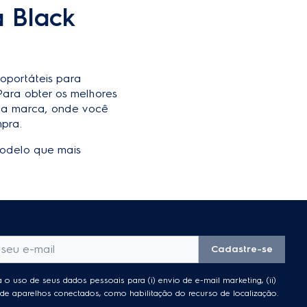
a Black
roportáteis para
Para obter os melhores
s da marca, onde você
pra.
odelo que mais
Cadastre-se
 o uso de seus dados pessoais para (i) envio de e-mail marketing, (ii)
es de aparelhos conectados, como habilitação do recurso de localização.