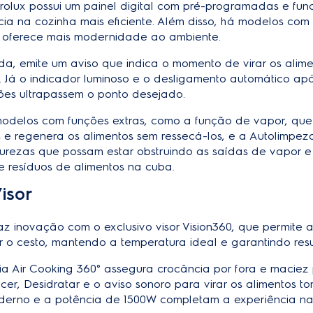
ectrolux possui um painel digital com pré-programadas e fu
cia na cozinha mais eficiente. Além disso, há modelos co
oferece mais modernidade ao ambiente.
ainda, emite um aviso que indica o momento de virar os ali
. Já o indicador luminoso e o desligamento automático ap
ções ultrapassem o ponto desejado.
modelos com funções extras, como a função de vapor, que
s e regenera os alimentos sem ressecá-los, e a Autolimpez
urezas que possam estar obstruindo as saídas de vapor e
 resíduos de alimentos na cuba.
isor
raz inovação com o exclusivo visor Vision360, que permit
r o cesto, mantendo a temperatura ideal e garantindo res
ia Air Cooking 360° assegura crocância por fora e maciez
r, Desidratar e o aviso sonoro para virar os alimentos t
oderno e a potência de 1500W completam a experiência na