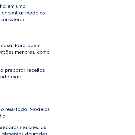
zinha em uma
el encontrar modelos
considerar:
m casa. Para quem
porções menores, como
ra preparar receitas
inda mais
do resultado. Modelos
ia.
preparos maiores, as
a alimentos dourados,