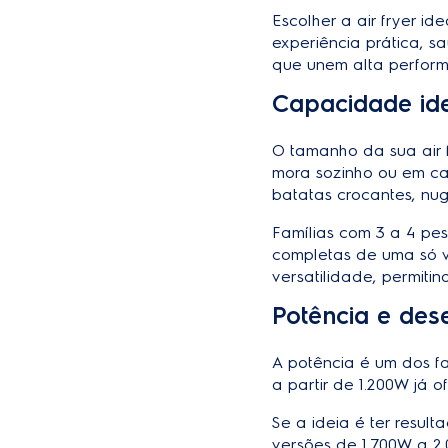
Escolher a air fryer i
experiência prática, s
que unem alta perform
Capacidade id
O tamanho da sua air 
mora sozinho ou em cas
batatas crocantes, nu
Famílias com 3 a 4 pes
completas de uma só ve
versatilidade, permiti
Potência e de
A potência é um dos f
a partir de 1.200W já 
Se a ideia é ter resul
versões de 1.700W a 2