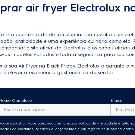
ar air fryer Electrolux n
lux é a oportunidade de transformar sua cozinha com elet
ação, praticidade e uma experiência culinária completa. 
companhar o site oficial da Electrolux e os canais oficiai
usivas, modelos variados e toda a segurança para sua com
er a sua
Air Fryer na Black Friday Electrolux
e garanta o m
 e elevar a experiência gastronômica do seu lar.
Nome Completo
E-mail
Ao se cadastrar, você concorda com a nossa
Política de Privacidade
e autoriza
ofertas de produtos, serviços e lançamentos e (iii) registro de funcionalidad