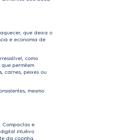
eaquecer, que deixa o
ância e economia de
resistível, como
, que permitem
, carnes, peixes ou
consistentes, mesmo
de. Compactas e
ital intuitivo
te da cozinha,