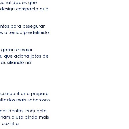
ncionalidades que
m design compacto que
mentos para assegurar
ós o tempo predefinido
 garante maior
a, que aciona jatos de
 auxiliando na
e acompanhar o preparo
ultados mais saborosos.
 por dentro, enquanto
ornam o uso ainda mais
 cozinha.