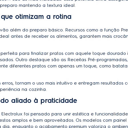
preparo mantendo a textura ideal.
 que otimizam a rotina
ux vão além do preparo básico. Recursos como a função Pr
ideal antes de receber os alimentos, garantem mais croc
 perfeita para finalizar pratos com aquele toque dourado ir
sados. Outro destaque são as Receitas Pré-programadas
nte diferentes pratos com apenas um toque, como batatas
erros, tornam o uso mais intuitivo e entregam resultados 
eriência na cozinha.
ado aliado à praticidade
s Electrolux foi pensado para unir estética e funcionalida
tos amplos e bem aproveitados. Os modelos com painel dig
a a dia, enquanto o acabamento premium valoriza o ambien