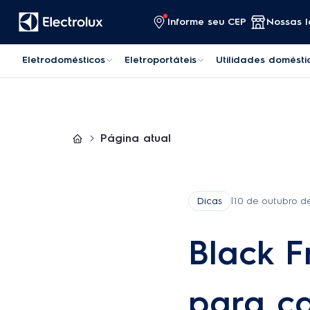
Pular para o conteúdo
Informe seu CEP
Nossas l
Eletrodomésticos
Eletroportáteis
Utilidades domésti
Página atual
Dicas
|
10 de outubro d
Black Fr
para cas