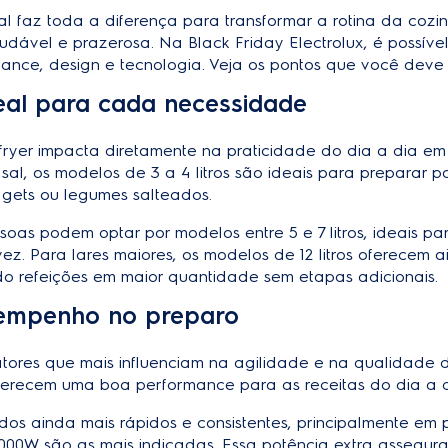
deal faz toda a diferença para transformar a rotina da co
audável e prazerosa. Na Black Friday Electrolux, é possív
ance, design e tecnologia. Veja os pontos que você deve 
eal para cada necessidade
fryer impacta diretamente na praticidade do dia a dia e
al, os modelos de 3 a 4 litros são ideais para preparar 
ggets ou legumes salteados.
soas podem optar por modelos entre 5 e 7 litros, ideais pa
z. Para lares maiores, os modelos de 12 litros oferecem a
ndo refeições em maior quantidade sem etapas adicionais.
sempenho no preparo
atores que mais influenciam na agilidade e na qualidade 
oferecem uma boa performance para as receitas do dia a d
tados ainda mais rápidos e consistentes, principalmente em 
.000W são as mais indicadas. Essa potência extra assegur