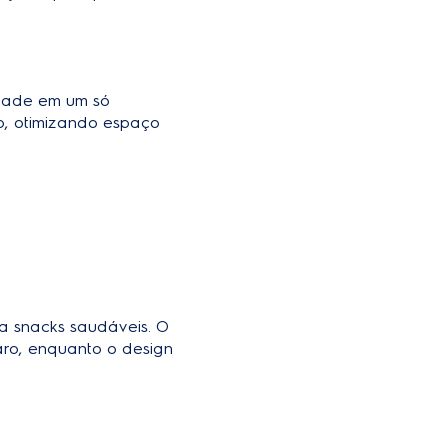
idade em um só
no, otimizando espaço
ra snacks saudáveis. O
aro, enquanto o design