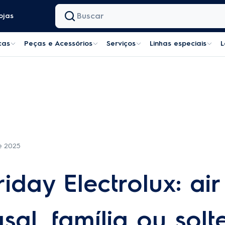
ojas
cas
Peças e Acessórios
Serviços
Linhas especiais
L
e 2025
iday Electrolux: air
al, família ou solte