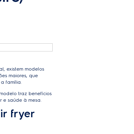
nal, existem modelos
ões maiores, que
a família.
 modelo traz benefícios
or e saúde à mesa.
r fryer