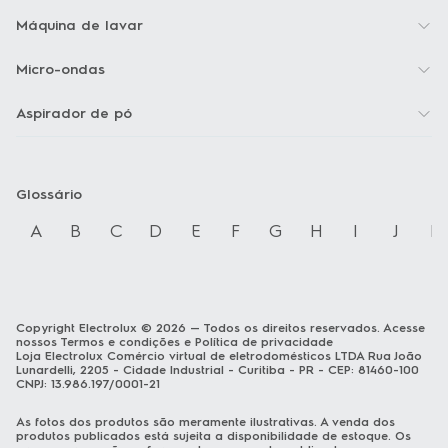
Máquina de lavar
Micro-ondas
Aspirador de pó
Glossário
A
B
C
D
E
F
G
H
I
J
K
Copyright Electrolux © 2026 — Todos os direitos reservados. Acesse
nossos Termos e condições e Política de privacidade
Loja Electrolux Comércio virtual de eletrodomésticos LTDA Rua João
Lunardelli, 2205 - Cidade Industrial - Curitiba - PR - CEP: 81460-100
CNPJ: 13.986.197/0001-21
As fotos dos produtos são meramente ilustrativas. A venda dos
produtos publicados está sujeita a disponibilidade de estoque. Os