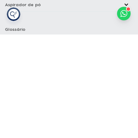
Aspirador de pó
Glossário
A
B
C
D
E
F
G
H
I
J
K
Copyright Electrolux © 2026 — Todos os direitos reservados. Acesse
nossos
Termos e condições
e
Política de privacidade
Loja Electrolux Comércio virtual de eletrodomésticos LTDA Rua João
Lunardelli, 2205 - Cidade Industrial - Curitiba - PR - CEP: 81460-100
CNPJ: 13.986.197/0001-21
As fotos dos produtos são meramente ilustrativas. A venda dos
produtos publicados está sujeita a disponibilidade de estoque. Os
preços, promoções e formas de pagamento publicados em
loja.electrolux.com.br
estão válidos exclusivamente para compra via
site no endereço mencionado. As especificações técnicas e
descrições estão sujeitas a alterações sem aviso prévio.