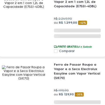
Vapor 2 em 1 com 1,2L de
Capacidade (E7SS1-4DBL)
R$
2
.
249
,
90
ou
R$
1
.
299
,
00
-
42%
FRETE GRÁTIS
Sul e Sudeste
Comparar
Ferro de Passar Roupa a
Vapor e a Seco Electrolux
Easyline com Vapor Vertical
(SIE70)
R$
199
,
90
ou
R$
129
,
90
-
35%