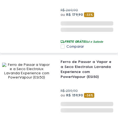
R$
269
,
90
ou
R$
179
,
90
-
33%
FRETE GRÁTIS
Sul e Sudeste
Comparar
Ferro de Passar a Vapor e
a Seco Electrolux Lavanda
Experience com
PowerVapour (ESI50)
R$
259
,
90
ou
R$
159
,
90
-
38%