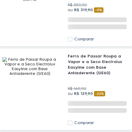
(ESI70)
R$
359
,
90
ou
R$
319
,
90
-
11%
Comparar
Ferro de Passar Roupa a
Vapor e a Seco Electrolux
Easyline com Base
Antiaderente (SIE60)
R$
169
,
90
ou
R$
129
,
90
-
23%
Comparar