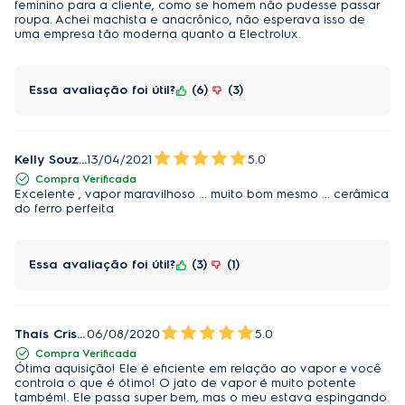
feminino para a cliente, como se homem não pudesse passar
roupa. Achei machista e anacrônico, não esperava isso de
uma empresa tão moderna quanto a Electrolux.
Essa avaliação foi útil?
6
3
Kelly Souza
13/04/2021
5.0
Compra Verificada
Excelente , vapor maravilhoso ... muito bom mesmo ... cerâmica
do ferro perfeita
Essa avaliação foi útil?
3
1
Thaís Cristiane dos Santos
06/08/2020
5.0
Compra Verificada
Ótima aquisição! Ele é eficiente em relação ao vapor e você
controla o que é ótimo! O jato de vapor é muito potente
também!. Ele passa super bem, mas o meu estava espingando