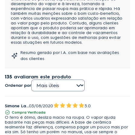
desempenho do vapor e à leveza, tornando a
experiência de passar roupa mais prática e rápida. Há
também muitas menções sobre o bom custo-benefício,
com vários usuários expressando satisfação em relação
ao valor pago pelo produto. Contudo, alguns clientes
apontam que o produto poderia ser aprimorado em
relação à durabilidade e ao controle de vazamentos
durante o uso, com sugestões de melhorias para evitar
essas situações em futuros modelos.
Resumo gerado por I.A. com base nas avaliações
dos clientes
135
avaliaram este produto
Ordenar por
Simone Lazzarini Siqueira
03/08/2020
5.0
Compra Verificada
O ferro é ótimo, desliza macio na roupa. O vapor ajuda
bastante nas peças mais difíceis. A base de cerâmica
realmente faz diferença, compensa pagar um pouco mais por
ela sim. Só tenho um porém: no manual, usa-se sempre o