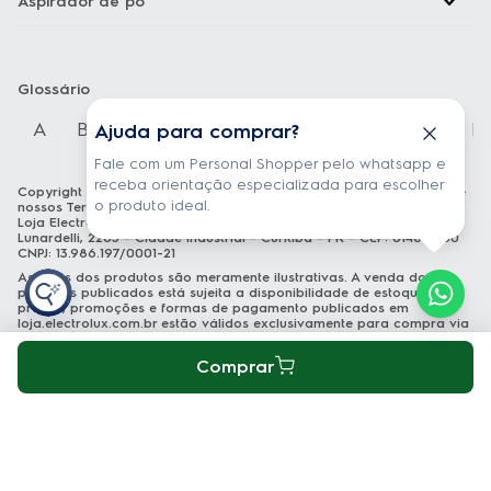
Aspirador de pó
Glossário
A
B
C
D
E
F
G
H
I
J
K
Ajuda para comprar?
Fale com um Personal Shopper pelo whatsapp e
receba orientação especializada para escolher
Copyright Electrolux © 2026 — Todos os direitos reservados. Acesse
o produto ideal.
nossos
Termos e condições
e
Política de privacidade
Loja Electrolux Comércio virtual de eletrodomésticos LTDA Rua João
Lunardelli, 2205 - Cidade Industrial - Curitiba - PR - CEP: 81460-100
CNPJ: 13.986.197/0001-21
As fotos dos produtos são meramente ilustrativas. A venda dos
produtos publicados está sujeita a disponibilidade de estoque. Os
preços, promoções e formas de pagamento publicados em
loja.electrolux.com.br
estão válidos exclusivamente para compra via
site no endereço mencionado. As especificações técnicas e
descrições estão sujeitas a alterações sem aviso prévio.
Comprar