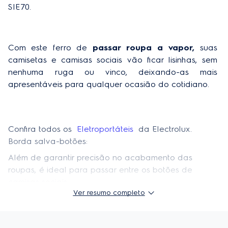
SIE70. 
Frequência
60
Com este ferro de 
passar roupa a vapor, 
suas 
camisetas e camisas sociais vão ficar lisinhas, sem 
nenhuma ruga ou vinco, deixando-as mais 
apresentáveis para qualquer ocasião do cotidiano.
Confira todos os 
 Eletroportáteis
  da Electrolux.
Borda salva-botões:
Além de garantir precisão no acabamento das
roupas, é ideal para passar entre os botões de
camisas sociais.
Ver resumo completo
Cabo inteligente:
Com encaixe perfeito, proporciona maior