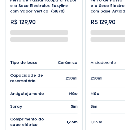
Ferro de Passar Roupa a Vapor
Ferro de Passar R
Para desamassar até mesmo as rugas e vincos mais
e a Seco Electrolux Easyline
e a Seco Electrolux
difíceis.
com Vapor Vertical (SIE70)
com Base Antiadere
R$
129
,
90
R$
129
,
90
Vapor Extra (90g/min):
Perfeito para eliminar os amassados mais resistentes.
Luz Piloto:
Saiba exatamente a hora de passar suas roupas.
Tipo de base
Cerâmica
Antiaderente
Reservatório transparente com 250ml:
Um dos maiores da categoria. Acompanhe o nível de
Capacidade de
250ml
250ml
água em tempo real e ganhe mais autonomia e
reservatório
praticidade ao passar.
Antigotejamento
Não
Não
Spray
Sim
Sim
Comprimento do
1,65m
1,65 m
cabo elétrico