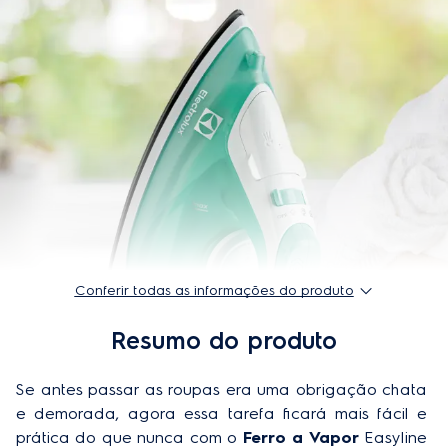
Modelo
SIE70
Altura do produto
27,4 cm
Largura do produto
11,6 cm
Profundidade do produto
14,3 cm
Peso do produto
1,28kg
Origem
Importado
Garantia do produto
1 ano
Conferir todas as informações do produto
Altura do produto embalado
14,3 cm
Resumo do produto
Profundidade do produto embalado
11,6 cm
Se antes passar as roupas era uma obrigação chata 
EAN-13
7896347149365/ 7896347149372
e demorada, agora essa tarefa ficará mais fácil e 
Largura do produto embalado
27,4 cm
prática do que nunca com o 
Ferro a Vapor
 Easyline 