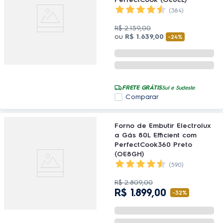
(384)
R$
2
.
159
,
00
ou
R$
1
.
639
,
00
-
24%
FRETE GRÁTIS
Sul e Sudeste
Comparar
Forno de Embutir Electrolux
a Gás 80L Efficient com
PerfectCook360 Preto
(OE8GH)
(590)
R$
2
.
809
,
00
R$
1
.
899
,
00
-
32%