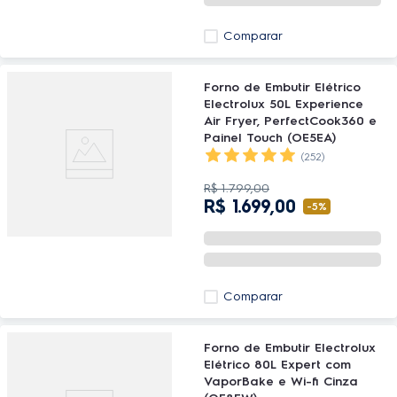
Comparar
Forno de Embutir Elétrico
Electrolux 50L Experience
Air Fryer, PerfectCook360 e
Painel Touch (OE5EA)
(252)
R$
1
.
799
,
00
R$
1
.
699
,
00
-
5%
Comparar
Forno de Embutir Electrolux
Elétrico 80L Expert com
VaporBake e Wi-fi Cinza