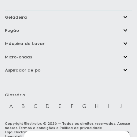
Geladeira
Fogão
Máquina de Lavar
Micro-ondas
Aspirador de pó
Glossário
A
B
C
D
E
F
G
H
I
J
K
Copyright Electrolux © 2026 — Todos os direitos reservados. Acesse
nossos
Termos e condições
e
Política de privacidade
Loja Electrolux Comércio virtual de eletrodomésticos LTDA Rua João
Lunardelli, 2205 - Cidade Industrial - Curitiba - PR - CEP: 81460-100