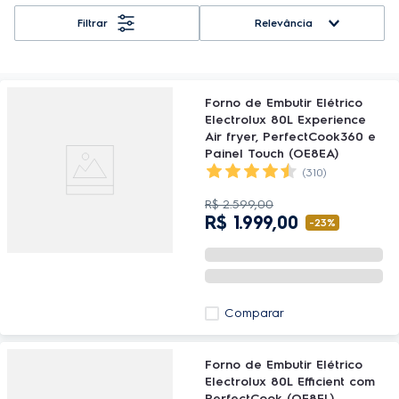
Relevância
Forno de Embutir Elétrico
Electrolux 80L Experience
Air fryer, PerfectCook360 e
Painel Touch (OE8EA)
(310)
R$
2
.
599
,
00
R$
1
.
999
,
00
-
23%
Comparar
Forno de Embutir Elétrico
Electrolux 80L Efficient com
PerfectCook (OE8EL)