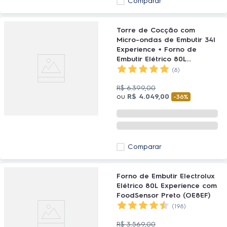
Comparar
Torre de Cocção com
Micro-ondas de Embutir 34l
Experience + Forno de
Embutir Elétrico 80L
Experience com FoodSensor
(8)
Electrolux (ME3BP+OE8EF)
R$
6
.
399
,
00
ou
R$
4
.
049
,
00
-
36%
Comparar
Forno de Embutir Electrolux
Elétrico 80L Experience com
FoodSensor Preto (OE8EF)
(198)
R$
3
.
569
,
00