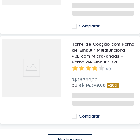
Comparar
Torre de Cocção com Forno
de Embutir Multifuncional
43L com Micro-ondas +
Forno de Embutir 72L
Elétrico a Vapor Electrolux
(5)
(ME4EP)+(OE8ES)
R$
18
.
399
,
00
ou
R$
14
.
549
,
00
-
20%
Comparar
Mostrar mais