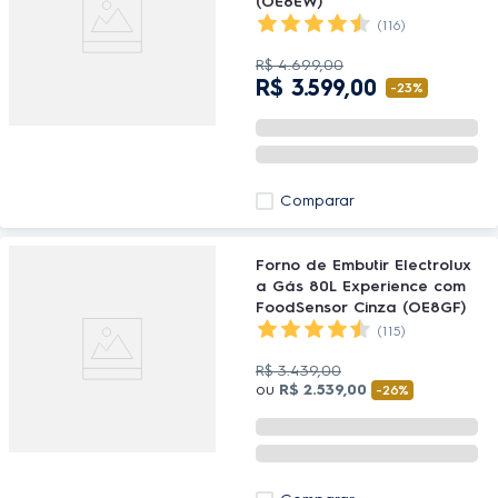
(OE8EW)
(116)
R$
4
.
699
,
00
R$
3
.
599
,
00
-
23%
Comparar
Forno de Embutir Electrolux
a Gás 80L Experience com
FoodSensor Cinza (OE8GF)
(115)
R$
3
.
439
,
00
ou
R$
2
.
539
,
00
-
26%