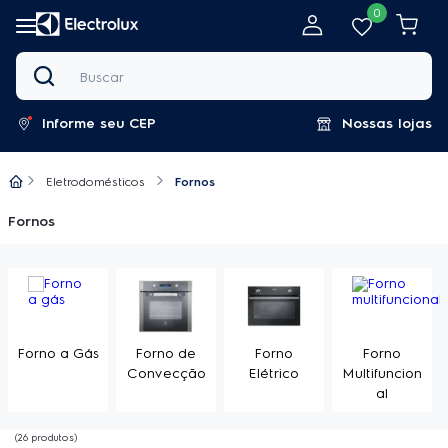
0
Buscar
Informe seu CEP
Nossas lojas
Eletrodomésticos
Fornos
Fornos
Forno a Gás
Forno de
Forno
Forno
Convecção
Elétrico
Multifuncion
al
26
produtos