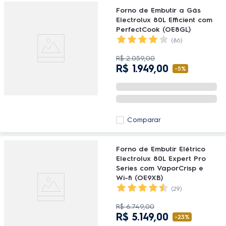
Forno de Embutir a Gás
Electrolux 80L Efficient com
PerfectCook (OE8GL)
(86)
R$
2
.
059
,
00
R$
1
.
949
,
00
-
5%
Comparar
Forno de Embutir Elétrico
Electrolux 80L Expert Pro
Series com VaporCrisp e
Wi-fi (OE9XB)
(29)
R$
6
.
749
,
00
R$
5
.
149
,
00
-
23%