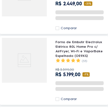
R$
2
.
449
,
00
-
31%
Comparar
Forno de Embutir Electrolux
Elétrico 80L Home Pro c/
AirFryer, Wi-Fi e VaporBake
Espelhado (OE9XS)
(33)
R$
5
.
599
,
00
R$
5
.
199
,
00
-
7%
Comparar