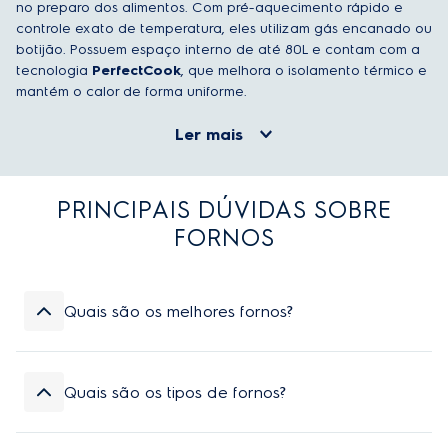
no preparo dos alimentos. Com pré-aquecimento rápido e
controle exato de temperatura, eles utilizam gás encanado ou
botijão. Possuem espaço interno de até 80L e contam com a
tecnologia
PerfectCook
, que melhora o isolamento térmico e
mantém o calor de forma uniforme.
Ler mais
PRINCIPAIS DÚVIDAS SOBRE
FORNOS
Quais são os melhores fornos?
Os fornos Electrolux combinam desempenho, design
sofisticado, funcionalidades inteligentes e
Quais são os tipos de fornos?
durabilidade. Com funções inteligentes, como AirFry,
FoodSensor e VaporBake, eles garantem mais
A Electrolux oferece opções de fornos versáteis, que
precisão no preparo, facilidade no uso e uma