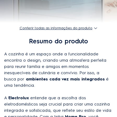
Desligamento automático
Sim
Lâmpada interna
Sim
Potência do grill
1700 W
Conferir todas as informações do produto
Temperatura máxima
250°C
Resumo do produto
Range de temperatura (mín e máx)
30°C - 250° C
Ajuste de temperatura
Sim
A cozinha é um espaço onde a funcionalidade 
encontra o design, criando uma atmosfera perfeita 
Display eletrônico
Sim
para reunir família e amigos em momentos 
inesquecíveis de culinária e convívio. Por isso, a 
Abertura
Convencional
busca por
 ambientes cada vez mais integrados
 é 
Timer com aviso sonoro
Sim
uma tendência. 
Seletor de funções
Sim
A 
Electrolux
 entende que a escolha dos 
eletrodomésticos seja crucial para criar uma cozinha 
Capacidade do forno
80 L
integrada e sofisticada, que reflete seu estilo de vida 
Controles
Full Touch
e personalidade. Com a linha 
Home Pro
, você 