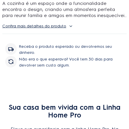
A cozinha é um espaço onde a funcionalidade
encontra o design, criando uma atmosfera perfeita
para reunir família e amigos em momentos inesquecíveis
de culinária e convívio. Por isso, a busca por
ambientes
Confira mais detalhes do produto
cada vez mais integrados
é uma tendência.
A
Electrolux
entende que a escolha dos
eletrodomésticos seja crucial para criar uma cozinha
Receba o produto esperado ou devolvemos seu
integrada e sofisticada, que reflete seu estilo de vida e
dinheiro.
personalidade. Com a linha
Home Pro
, você renova
Não era o que esperava? Você tem 30 dias para
sua decoração com um toque de elegância, sem abrir
devolver sem custo algum.
mão da performance.
Comece a montar a cozinha dos seus sonhos com
o
Forno de Embutir Elétrico Electrolux Home Pro
(OE9XS).
Com design superior, ele oferece ótimo
cozimento assistido durante todo o processo e eleva
sua experiência culinária a um novo patamar de
Sua casa bem vivida com a Linha
excelência, fazendo com que cozinhar seja muito mais
Home Pro
simples e prazeroso.