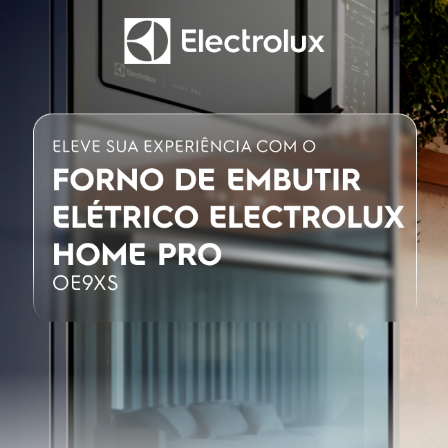
Cozimento com vapor
Sim
Puxadores
Sim
Controle por voz (Google/Alexa)
Sim
Funções pré-
Timer/Assar Convecção/Assar Tradicional/Base
programadas
Crocante/Assar Lento
(massas)/Gratinar/Dourar/Manter Aquecido
Grill
Sim
Controle de temperatura
Touch
Display digital
Sim
Timer
Sim
Vidro interno removível
Sim
Trava de segurança (função trava painel)
Sim