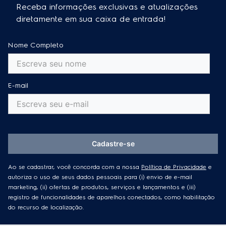
Receba informações exclusivas e atualizações
Explore e controle diferentes técnicas culinárias
diretamente em sua caixa de entrada!
através do aplicativo Electrolux. Comando de voz e
notificações push. Compatível com Alexa e Google.
Nome Completo
Receitas e funções pré-programadas:
13 técnicas diferentes de cozimento: VaporBake, 5
formas de assar, Sous Vide, cozimento lento, banho-
E-mail
maria, fermentação, desidratação, gratinado e
douramento. Tudo isso com a assistência do aplicativo
Electrolux OneApp.
Função Air Sous Vide:
Cadastre-se
Cozinha os alimentos de dentro para fora com
Ao se cadastrar, você concorda com a nossa
Política de Privacidade
e
controle preciso de temperatura e tempo.
autoriza o uso de seus dados pessoais para (i) envio de e-mail
marketing, (ii) ofertas de produtos, serviços e lançamentos e (iii)
FoodSensor:
registro de funcionalidades de aparelhos conectados, como habilitação
Basta espetar o termômetro no interior das carnes e
do recurso de localização.
escolher qual ponto você deseja cozinhar. Ao atingir