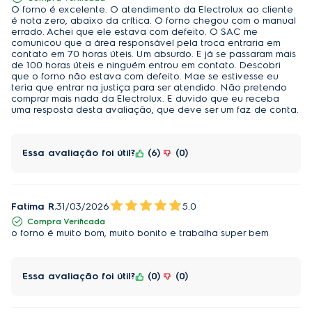
O forno é excelente. O atendimento da Electrolux ao cliente
Aplicativo Electrolux
: Inspire-se e explore diferentes 
Bandeja coletora de resíduos
Sim
é nota zero, abaixo da crítica. O forno chegou com o manual
técnicas culinárias usando o aplicativo como guia 
errado. Achei que ele estava com defeito. O SAC me
comunicou que a área responsável pela troca entraria em
durante o processo, seja no seu smartphone ou 
Modelo
OE9XS
contato em 70 horas úteis. Um absurdo. E já se passaram mais
através de comandos de voz (Alexa ou Google 
de 100 horas úteis e ninguém entrou em contato. Descobri
Profundidade do produto embalado
67 cm
que o forno não estava com defeito. Mae se estivesse eu
Nest) e notificações push. Você também tem 
teria que entrar na justiça para ser atendido. Não pretendo
disponíveis algumas
 receitas e funções pré-
comprar mais nada da Electrolux. E duvido que eu receba
Potência do forno
3269 W
uma resposta desta avaliação, que deve ser um faz de conta.
programadas
 com 13 técnicas diferentes de 
cozimento: VaporBake, 5 formas de assar, Sous Vide, 
Esmaltação FastClean
Sim
cozimento lento, banho-maria, fermentação, 
Essa avaliação foi útil?
6
0
Tipo de forno
Elétrico
desidratação, gratinar e dourar.
A 
função Air Sous Vide
 cozinha os alimentos de 
Fatima R.
31/03/2026
5.0
dentro para fora com controle preciso de 
Especificaciones Técnicas
Compra Verificada
temperatura e tempo. Já o
 FoodSensor
 emite um 
o forno é muito bom, muito bonito e trabalha super bem
Cor
Espelhado
aviso sonoro quando a carne chega ao ponto certo. 
Basta espetar o termômetro no interior da carne e 
Volume do forno (L)
80 L
Essa avaliação foi útil?
0
0
escolher qual ponto você deseja cozinhar. 
Tipo de combustível do fogão
Elétrico
Por último, o 
Forno de Embutir Elétrico Electrolux 