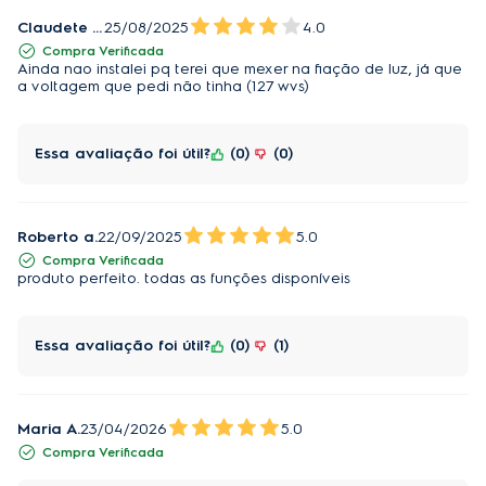
Home Pro (OE9XS) 
tem soluções que facilitam a 
Claudete Jesus
25/08/2025
4.0
limpeza. O painel é
 Full Touch
, a porta tem 
vidro 
Compra Verificada
Ainda nao instalei pq terei que mexer na fiação de luz, já que
removível
 e o forno tem revestimento
 FastClean
, que 
a voltagem que pedi não tinha (127 wvs)
impede a aderência de sujeiras, facilitando a 
remoção de gordura e resíduos de comida.
Essa avaliação foi útil?
0
0
Conheça a excelência da linha 
Home Pro
 e 
transforme sua cozinha em um espaço de 
sofisticação. Além do 
Forno de Embutir Elétrico 
Roberto a.
22/09/2025
5.0
Electrolux Home Pro (OE9XS)
, todos os produtos 
Compra Verificada
produto perfeito. todas as funções disponíveis
combinam um design contemporâneo e tecnologias 
inovadoras. Faça suas receitas preferidas com mais 
facilidade e em um espaço que reflete sua 
Essa avaliação foi útil?
0
1
personalidade e seu estilo de vida.
`´É recomendado o uso de acessórios originais 
Maria A.
23/04/2026
5.0
Electrolux.
Compra Verificada
Função AirFry: