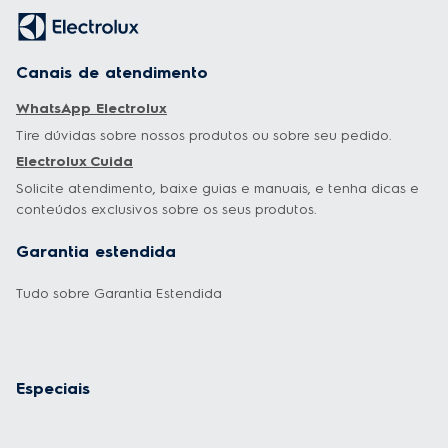
o ponto desejado, o forno emitirá um aviso sonoro,
oferecendo praticidade, conveniência e autonomia
para preparar suas carnes do jeito que você quiser.
Canais de atendimento
Painel Full Touch:
WhatsApp Electrolux
Facilidade de uso e limpeza com muita sofisticação.
Tire dúvidas sobre nossos produtos ou sobre seu pedido.
Electrolux Cuida
Vidro removível:
Solicite atendimento, baixe guias e manuais, e tenha dicas e
Remova o vidro interno com facilidade para melhor
conteúdos exclusivos sobre os seus produtos.
limpeza do seu forno.
Garantia estendida
Revestimento FastClean:
Tudo sobre Garantia Estendida
Interior do forno com revestimento que impede a
penetração de sujeiras, facilitando a remoção de
gordura e resíduos de comida.
Especiais