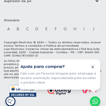
Aspirador de pó
Glossário
A
B
C
D
E
F
G
H
I
J
K
Copyright Electrolux © 2026 — Todos os direitos reservados. Acesse
nossos
Termos e condições
e
Política de privacidade
Loja Electrolux Comércio virtual de eletrodomésticos LTDA Rua João
Lunardelli, 2205 - Cidade Industrial - Curitiba - PR - CEP: 81460-100
CNPJ: 13.986.197/0001-21
As fotos dos produtos são meramente ilustrativas. A venda dos
produtos publicados está sujeita a disponibilidade de estoque. Os
Ajuda para comprar?
preços, promoções e formas de pagamento publicados em
loja.electrolux.com.br
estão válidos exclusivamente para compra via
Fale com um Personal Shopper pelo whatsapp e
site no endereço mencionado. As especificações técnicas e
descrições estão sujeitas a alterações sem aviso prévio.
receba orientação especializada para escolher
o produto ideal.