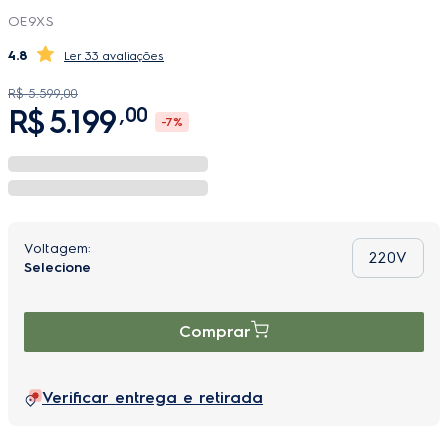
OE9XS
4.8
33 avaliações
R$
5
.
599
,
00
R$
5
.
199
,
00
-
7%
220V
Comprar
Verificar entrega e retirada