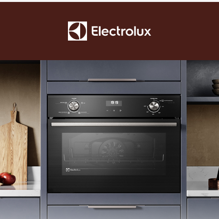
Grill
Sim
Controle de temperatura
Mecânico
Display digital
Sim
Relógio
Sim
Timer
Sim
Trava de segurança (função trava painel)
Não
Tipo de prateleira
Deslizante
Números de prateleiras
1
Bandeja coletora de gorduras
Não
Desligamento automático
Sim
Lâmpada interna
Sim