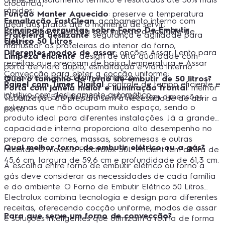
crocância;
rápidos;
Função Manter Aquecido
: preserve a temperatura
Esmaltação FastClean
: acabamento interno com
ideal dos pratos até o momento de servir;
Principais perguntas sobre Forno De Embutir
esmaltação vitrificada que impede o acúmulo de
Prateleira deslizante
: segurança e agilidade para
Elétrico 50 Litros
sujeiras;
manusear as prateleiras do interior do forno;
Diferentes modos de assar
: opções Assar Lento para
Limpeza eficiente
: design de alta qualidade com
receitas que precisam de baixa temperatura e Assar
porta de vidro duplo, esmaltação e vidro interno
Convecção para obter a cocção uniforme;
removível que facilitam a limpeza;
Qual o tamanho do forno de embutir de 50 litros?
Painel com Timer Digital
: controle de tempo eficiente e
Porta com janela maior e iluminação frontal
: melhor
intuitivo com desligamento automático.
O Forno de Embutir Elétrico 50 Litros tem dimensões
visualização do preparo sem a necessidade de abrir a
externas que não ocupam muito espaço, sendo o
porta.
produto ideal para diferentes instalações. Já a grande
capacidade interna proporciona alto desempenho no
preparo de carnes, massas, sobremesas e outras
Qual melhor forno de embutir elétrico ou a gás?
receitas. O modelo Electrolux 50L Efficient tem altura de
45,6 cm, largura de 59,6 cm e profundidade de 61,3 cm.
A escolha entre forno de embutir elétrico ou forno a
gás deve considerar as necessidades de cada família
e do ambiente. O Forno de Embutir Elétrico 50 Litros
Electrolux combina tecnologia e design para diferentes
receitas, oferecendo cocção uniforme, modos de assar
Para que serve um forno de convecção?
e soluções inteligentes que otimizam a rotina de forma