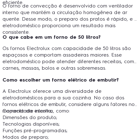
eficiente.
O forno de convecção é desenvolvido com ventilador
interno que mantém a circulação homogênea de ar
quente. Desse modo, o preparo dos pratos é rápido, e o
eletrodoméstico proporciona um resultado mais
consistente.
O que cabe em um forno de 50 litros?
Os fornos Electrolux com capacidade de 50 litros são
espaçosos e comportam assadeiras maiores. Esse
eletrodoméstico pode atender diferentes receitas, como
carnes, massas, bolos e outras sobremesas.
Como escolher um forno elétrico de embutir?
A Electrolux oferece uma diversidade de
eletrodomésticos para a sua cozinha. No caso dos
fornos elétricos de embutir, considere alguns fatores no
momento da escolha, como:
Capacidade interna;
Dimensões do produto;
Tecnologias disponíveis;
Funções pré-programadas;
Modos de preparo;