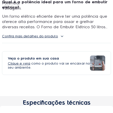
Qual é a potência ideal para um forno de embutir
Potência;
elétrico?
Voltagem.
Um forno elétrico eficiente deve ter uma potência que
oferece alta performance para assar e grelhar
diversas receitas. O Forno de Embutir Elétrico 50 litros
Electrolux tem 1700W de potência do grill, isolamento
Confira mais detalhes do produto
térmico e sistema de convecção que proporcionam
eficiência e pratos mais saborosos.
Veja o produto em sua casa
Clique e veja
como o produto vai se encaixar no
seu ambiente.
Especificações técnicas