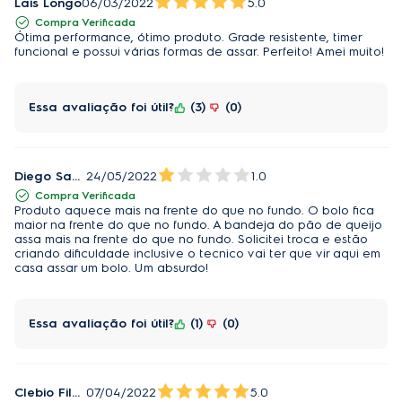
Lais Longo
06/03/2022
5.0
Compra Verificada
Ótima performance, ótimo produto. Grade resistente, timer
Principais perguntas sobre Forno De Embutir 
funcional e possui várias formas de assar. Perfeito! Amei muito!
Elétrico 50 Litros
Essa avaliação foi útil?
3
0
Qual o tamanho do forno de embutir de 50 
Diego Santa Rosa
24/05/2022
1.0
litros?
Compra Verificada
Produto aquece mais na frente do que no fundo. O bolo fica
O Forno de Embutir Elétrico 50 Litros tem dimensões 
maior na frente do que no fundo. A bandeja do pão de queijo
externas que não ocupam muito espaço, sendo o 
assa mais na frente do que no fundo. Solicitei troca e estão
criando dificuldade inclusive o tecnico vai ter que vir aqui em
produto ideal para diferentes instalações. Já a 
casa assar um bolo. Um absurdo!
grande capacidade interna proporciona alto 
desempenho no preparo de carnes, massas, 
sobremesas e outras receitas. O modelo Electrolux 
Essa avaliação foi útil?
1
0
50L Efficient tem altura de 45,6 cm, largura de 59,6 
cm e profundidade de 61,3 cm. 
Clebio Filho
07/04/2022
5.0