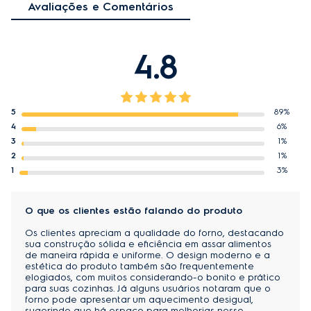
Altura interna
23,5 cm
Avaliações e Comentários
no painel digital que facilitam a seleção do modo de 
assar; 
Largura interna
45 cm
Convecção
: sistema com ventilador interno que 
4.8
Profundidade interna
44 cm
circula ar quente para distribuição uniforme da 
temperatura no forno; 
Função Gratinar
: proporciona acabamento superior 
5
89%
aos pratos, para a finalização com textura, sabor e 
Especificaciones Técnicas
4
6%
crocância; 
Cor
Preto
3
1%
Função Manter Aquecido
: preserve a temperatura 
2
1%
ideal dos pratos até o momento de servir;
1
3%
Prateleira deslizante
: segurança e agilidade para 
Phase Out
manusear as prateleiras do interior do forno;
O que os clientes estão falando do produto
Limpeza eficiente
: design de alta qualidade com 
Produto Phase Out
Sim
porta de vidro duplo, esmaltação e vidro interno 
Os clientes apreciam a qualidade do forno, destacando
sua construção sólida e eficiência em assar alimentos
removível que facilitam a limpeza; 
de maneira rápida e uniforme. O design moderno e a
Porta com janela maior e iluminação frontal
: 
estética do produto também são frequentemente
elogiados, com muitos considerando-o bonito e prático
melhor visualização do preparo sem a necessidade 
para suas cozinhas. Já alguns usuários notaram que o
de abrir a porta. 
forno pode apresentar um aquecimento desigual,
sugerindo que há espaço para melhorias nesse