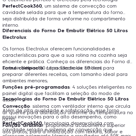
PerfectCook360
, um sistema de convecção com
cavidade selada para que a temperatura do forno
seja distribuída de forma uniforme no compartimento
interno.
Diferenciais do Forno De Embutir Elétrico 50 Litros
Electrolux
Os fornos Electrolux oferecem funcionalidades e
características para que a sua rotina na cozinha seja
eficiente e prática. Conheça os diferenciais do Forno de
Embutir Elétrico 50 Litros Electrolux Efficient:
Forno compacto
: capacidade de 50 litros para
preparar diferentes receitas, com tamanho ideal para
ambientes menores;
Funções pré-programadas
: 4 soluções inteligentes no
painel digital que facilitam a seleção do modo de
Tecnologias do Forno De Embutir Elétrico 50 Litros
assar;
Convecção
: sistema com ventilador interno que circula
Além de alta qualidade e sofisticação, esse forno
ar quente para distribuição uniforme da temperatura no
possui inovações para o alto desempenho, como:
forno;
PerfectCook360
: tecnologia desenvolvida com
Função Gratinar
: proporciona acabamento superior
cavidade selada e sistema de convecção que
aos pratos, para a finalização com textura, sabor e
oferecem isolamento térmico e resultados até 50% mais