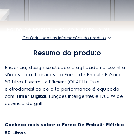
Consumo energético
-
Potência total elétrica
1771/ 2049 W
Potência total gás
-
Potência do grill
1700 W
Conferir todas as informações do produto
Temperatura máxima
250º C
Resumo do produto
Dimensões Internas do Produto
52,7 cm x 64,5 cm x 67,1
Eficiência, design sofisticado e agilidade na cozinha 
(AxLxP)
cm
são as características do Forno de Embutir Elétrico 
Indicação de funcionamento
Luz interna
50 Litros Electrolux Efficient (OE4EH). Esse 
eletrodoméstico de alta performance é equipado 
Abertura
Superior
com 
Timer Digital
, funções inteligentes e 1700 W de 
potência do grill.
Especificações técnicas
Conheça mais sobre o Forno De Embutir Elétrico 
Instalação gratuita
Sim (1ª instalação)
50 Litros