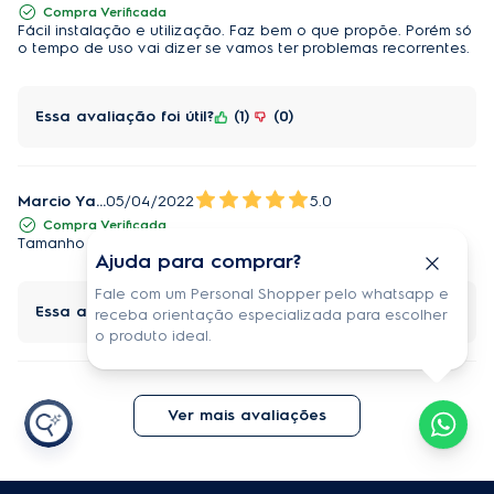
Compra Verificada
Qual melhor forno de embutir elétrico ou a gás?
Fácil instalação e utilização. Faz bem o que propõe. Porém só
o tempo de uso vai dizer se vamos ter problemas recorrentes.
A escolha entre forno de embutir elétrico ou forno a 
gás deve considerar as necessidades de cada 
Essa avaliação foi útil?
1
0
família e do ambiente. O Forno de Embutir Elétrico 50 
Litros Electrolux combina tecnologia e design para 
diferentes receitas, oferecendo cocção uniforme, 
Marcio Yamamoto
05/04/2022
5.0
modos de assar e soluções inteligentes que otimizam 
Compra Verificada
a rotina de forma eficiente. 
Tamanho adequado a minha necessidade.
Ajuda para comprar?
Fale com um Personal Shopper pelo whatsapp e
Para que serve um forno de convecção?
Essa avaliação foi útil?
1
0
receba orientação especializada para escolher
o produto ideal.
O forno de convecção é desenvolvido com 
ventilador interno que mantém a circulação 
homogênea de ar quente. Desse modo, o preparo 
Ver mais avaliações
dos pratos é rápido, e o eletrodoméstico proporciona 
um resultado mais consistente. 