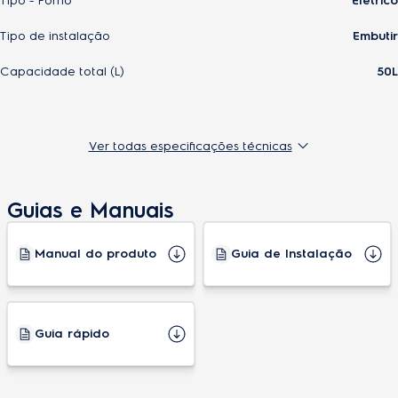
Tipo - Forno
Elétrico
Tipo de instalação
Embutir
Capacidade total (L)
50L
Este Produto inclui
Ver todas especificações técnicas
Porta de vidro duplo
Sim
Guias e Manuais
Tensão
127V ou 220V
Painel
Digital
Manual do produto
Guia de Instalação
Mecânico
Acabamento frontal
Vidro
Guia rápido
Sistema de convecção
Sim
Funções pré-programadas
4