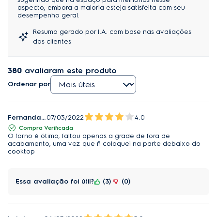
aspecto, embora a maioria esteja satisfeita com seu
desempenho geral.
Tecnologias do Forno De Embutir Elétrico 50 
Resumo gerado por I.A. com base nas avaliações
Litros
dos clientes
Além de alta qualidade e sofisticação, esse forno 
380
avaliaram este produto
possui inovações para o alto desempenho, como:
PerfectCook360
: tecnologia desenvolvida com 
Ordenar por
cavidade selada e sistema de convecção que 
oferecem isolamento térmico e resultados até 50% 
mais rápidos; 
Fernanda Antunes
07/03/2022
4.0
Compra Verificada
Esmaltação FastClean
: acabamento interno com 
O forno é ótimo, faltou apenas a grade de fora de
esmaltação vitrificada que impede o acúmulo de 
acabamento, uma vez que ñ coloquei na parte debaixo do
cooktop
sujeiras; 
Diferentes modos de assar
: opções Assar Lento 
para receitas que precisam de baixa temperatura e 
Essa avaliação foi útil?
3
0
Assar Convecção para obter a cocção uniforme; 
Painel com Timer Digital
: controle de tempo 
eficiente e intuitivo com desligamento automático.