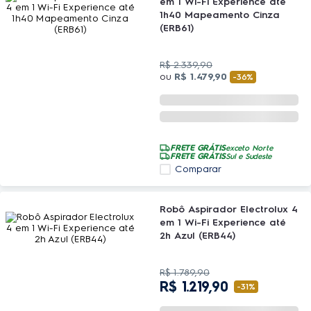
em 1 Wi-Fi Experience até
1h40 Mapeamento Cinza
(ERB61)
R$
2
.
339
,
90
ou
R$
1
.
479
,
90
-
36%
FRETE GRÁTIS
exceto Norte
FRETE GRÁTIS
Sul e Sudeste
Comparar
Robô Aspirador Electrolux 4
em 1 Wi-Fi Experience até
2h Azul (ERB44)
R$
1
.
789
,
90
R$
1
.
219
,
90
-
31%