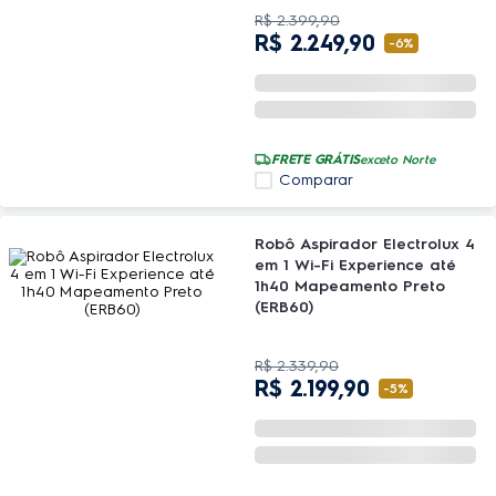
R$
2
.
399
,
90
R$
2
.
249
,
90
-
6%
FRETE GRÁTIS
exceto Norte
Comparar
Robô Aspirador Electrolux 4
em 1 Wi-Fi Experience até
1h40 Mapeamento Preto
(ERB60)
R$
2
.
339
,
90
R$
2
.
199
,
90
-
5%