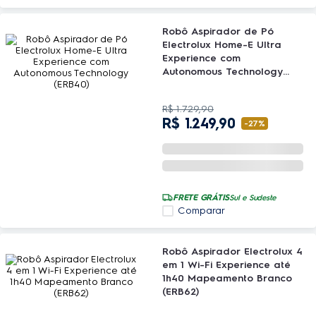
Robô Aspirador de Pó
Electrolux Home-E Ultra
Experience com
Autonomous Technology
(ERB40)
R$
1
.
729
,
90
R$
1
.
249
,
90
-
27%
FRETE GRÁTIS
Sul e Sudeste
Comparar
Robô Aspirador Electrolux 4
em 1 Wi-Fi Experience até
1h40 Mapeamento Branco
(ERB62)