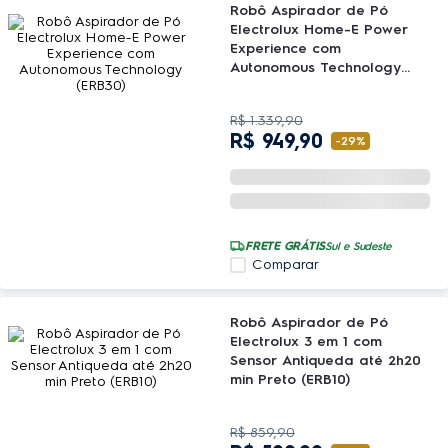
Robô Aspirador de Pó
Electrolux Home-E Power
Experience com
Autonomous Technology
(ERB30)
R$
1
.
339
,
90
R$
949
,
90
-
29%
FRETE GRÁTIS
Sul e Sudeste
Comparar
Robô Aspirador de Pó
Electrolux 3 em 1 com
Sensor Antiqueda até 2h20
min Preto (ERB10)
R$
859
,
90