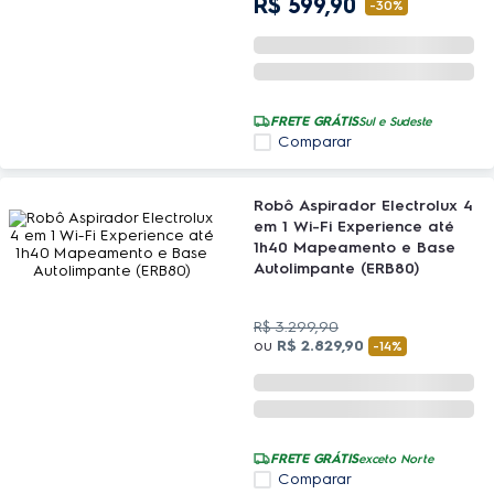
R$
599
,
90
-
30%
FRETE GRÁTIS
Sul e Sudeste
Comparar
Robô Aspirador Electrolux 4
em 1 Wi-Fi Experience até
1h40 Mapeamento e Base
Autolimpante (ERB80)
R$
3
.
299
,
90
ou
R$
2
.
829
,
90
-
14%
FRETE GRÁTIS
exceto Norte
Comparar