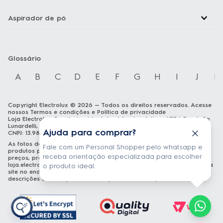
Aspirador de pó
Glossário
A
B
C
D
E
F
G
H
I
J
K
Copyright Electrolux © 2026 — Todos os direitos reservados. Acesse
nossos
Termos e condições
e
Política de privacidade
Loja Electrolux Comércio virtual de eletrodomésticos LTDA Rua João
Lunardelli, 2205 - Cidade Industrial - Curitiba - PR - CEP: 81460-100
Ajuda para comprar?
CNPJ: 13.986.197/0001-21
As fotos dos produtos são meramente ilustrativas. A venda dos
Fale com um Personal Shopper pelo whatsapp e
produtos publicados está sujeita a disponibilidade de estoque. Os
receba orientação especializada para escolher
preços, promoções e formas de pagamento publicados em
loja.electrolux.com.br
estão válidos exclusivamente para compra via
o produto ideal.
site no endereço mencionado. As especificações técnicas e
descrições estão sujeitas a alterações sem aviso prévio.