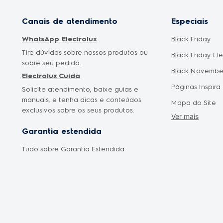
Canais de atendimento
Especiais
WhatsApp Electrolux
Black Friday
Tire dúvidas sobre nossos produtos ou
Black Friday El
sobre seu pedido.
Black Novembe
Electrolux Cuida
Páginas Inspira
Solicite atendimento, baixe guias e
manuais, e tenha dicas e conteúdos
Mapa do Site
exclusivos sobre os seus produtos.
Ver mais
Cyber Monday
Garantia estendida
Saldão Eletrod
Tudo sobre Garantia Estendida
Promoção Mês 
Oferta Dia das
Oferta Dia dos 
Frete Grátis
Liquidação Fan