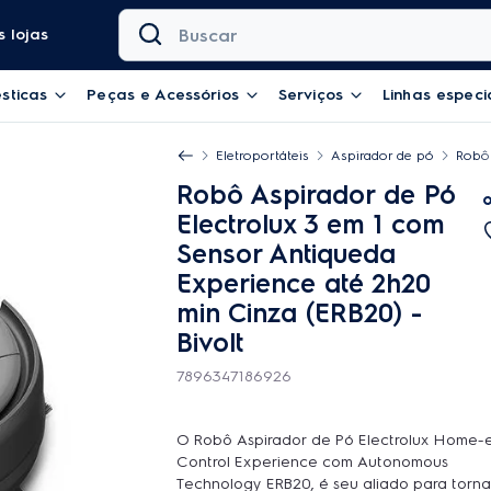
Buscar
 lojas
sticas
Peças e Acessórios
Serviços
Linhas especi
Eletroportáteis
Aspirador de pó
Robô 
Robô Aspirador de Pó
Electrolux 3 em 1 com
Sensor Antiqueda
Experience até 2h20
min Cinza (ERB20)
-
Bivolt
7896347186926
O Robô Aspirador de Pó Electrolux Home-
Control Experience com Autonomous
Technology ERB20, é seu aliado para torna