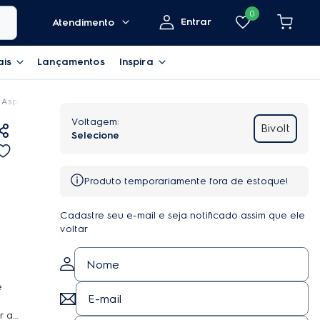
0
Entrar
Atendimento
ais
Lançamentos
Inspira
Aspirador de Pó Electrolux 3 em 1 com Sensor Antiqueda Experience até 2h20
Bivolt
Produto temporariamente fora de estoque!
Cadastre seu e-mail e seja notificado assim que ele
voltar
e
r a