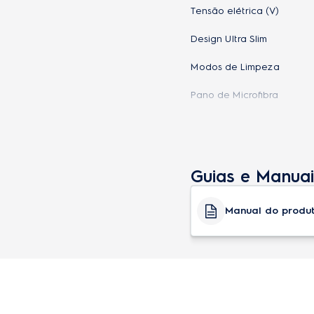
Tensão elétrica (V)
Design Ultra Slim
Modos de Limpeza
Pano de Microfibra
Escovas Laterais
Pincel para Limpeza
Guias e Manuai
Cor
Nível de ruído (dB)
Manual do produ
Controle remoto
Tipo de bateria
Tempo aproximado para re