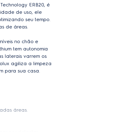
 Technology ERB20, é 
78963471 8692 6
lidade de uso, ele 
34 cm
otimizando seu tempo. 
s de áreas.

2,35 kg
níveis no chão e 
balado
32,5 cm
ithium tem autonomia 
o
11,5 cm
 laterais varrem os 
olux agiliza a limpeza 
em para sua casa.
nadas áreas.
gar por detectar