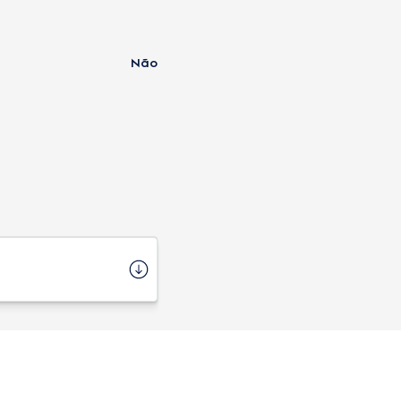
Não
ERB20
7 cm
29 cm
29 cm
1,7 kg
Importado
1 ano