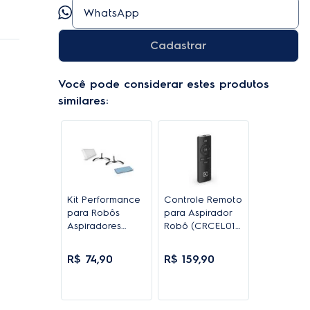
a
e
Cadastrar
ezas
Você pode considerar estes produtos
similares:
ies.
0,
de
 os
Kit Performance
Controle Remoto
para Robôs
para Aspirador
ance
Aspiradores
Robô (CRCEL01)
ERB10, ERB11 e
- Electrolux
ERB20 -
R$
74
,
90
R$
159
,
90
Electrolux