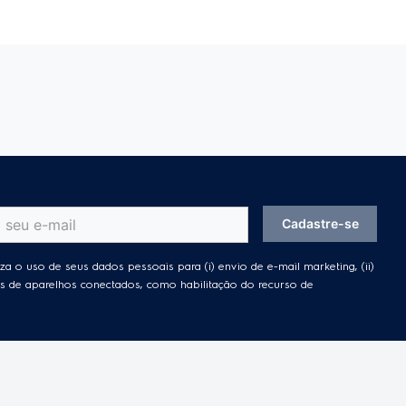
 de 2h20 de autonomia.
spira.
Cadastre-se
za o uso de seus dados pessoais para (i) envio de e-mail marketing, (ii)
ades de aparelhos conectados, como habilitação do recurso de