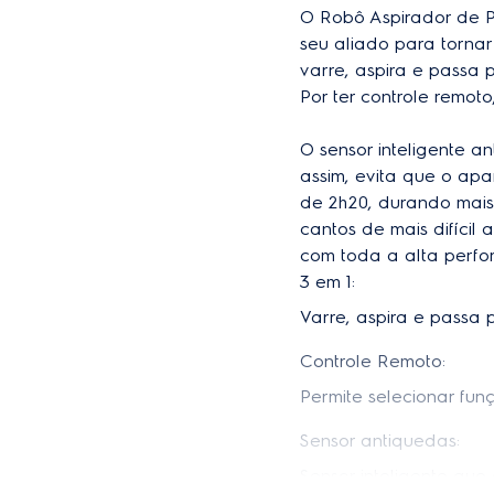
Tipo de filtragem
O Robô Aspirador de P
seu aliado para tornar
Capacidade total do reser
varre, aspira e passa 
Por ter controle remo
Sensores antiqueda
Sensores anticolisão
O sensor inteligente 
assim, evita que o apa
Duração da bateria em f
de 2h20, durando mais
potência mínima
cantos de mais difícil
com toda a alta perfo
3 em 1:
Varre, aspira e passa
Controle Remoto:
Permite selecionar fu
Sensor antiquedas:
Sensor inteligente que