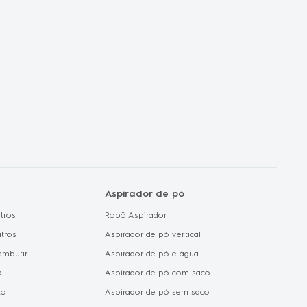
ux no mundo
de Privacidade e
 de Dados
de Cookie
Aspirador de pó
tros
Robô Aspirador
itros
Aspirador de pó vertical
embutir
Aspirador de pó e água
x
Aspirador de pó com saco
to
Aspirador de pó sem saco