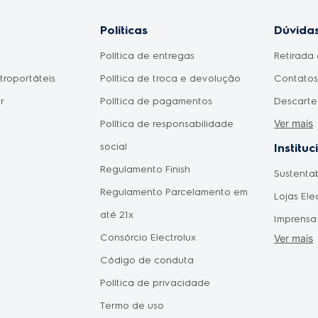
Políticas
Dúvidas
Política de entregas
Retirada 
etroportáteis
Política de troca e devolução
Contatos 
r
Política de pagamentos
Descarte
Ver mais
Política de responsabilidade
Meu prod
social
Como fic
Instituc
Regulamento Finish
pagament
Sustenta
omésticos
Regulamento Parcelamento em
aprovad
Lojas Ele
do Consumidor
até 21x
Disponib
Imprensa
 Mães
Consórcio Electrolux
Agendam
Ver mais
Forneced
Pais
Código de conduta
Seja um 
Política de privacidade
Vendas C
tástica
Termo de uso
Oportuni