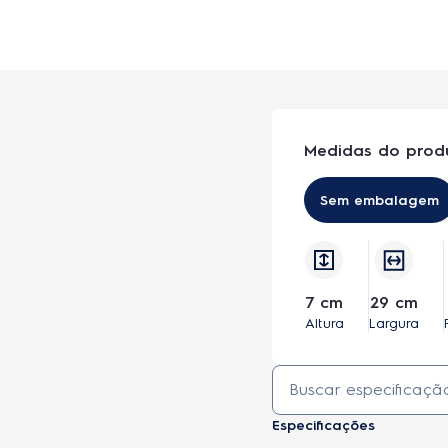
Medidas do prod
Robô Aspirador de Pó Electrolux 3 em 1 c
(ERB20)
Sem embalagem
7 cm
29 cm
Altura
Largura
Especificações