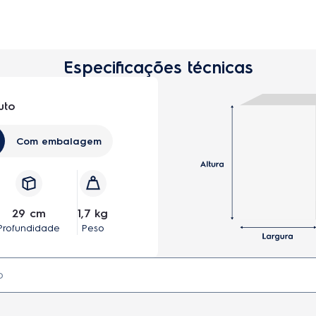
Especificações técnicas
uto
om Sensor Antiqueda Experience até 2h20 min Cinza
Com embalagem
29 cm
1,7 kg
Profundidade
Peso