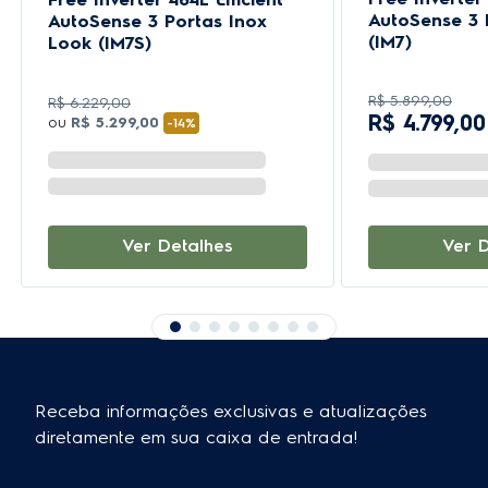
AutoSense 3 
AutoSense 3 Portas Inox
(IM7)
Look (IM7S)
R$
5
.
899
,
00
R$
6
.
229
,
00
R$
4
.
799
,
00
ou
R$
5
.
299
,
00
-
14%
Ver 
Ver Detalhes
Receba informações exclusivas e atualizações
diretamente em sua caixa de entrada!