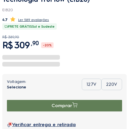
EIB20
4.7
589 avaliações
FRETE GRÁTIS
Sul e Sudeste
R$
389
,
90
R$
309
,
90
-
20%
127V
220V
Comprar
Verificar entrega e retirada