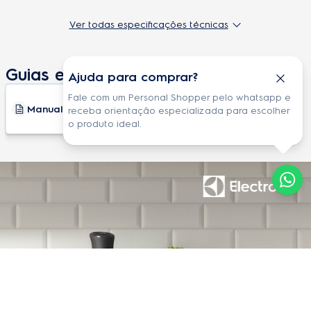
Batedor de claras
Sim
Ver todas especificações técnicas
Base destacável
Sim
Guias e Manuais
Ajuda para comprar?
Velocidades
2
Fale com um Personal Shopper pelo whatsapp e
Potência
600W
Manual do produto
receba orientação especializada para escolher
o produto ideal.
Comprimento do cabo elétrico (m)
1.2m
Função turbo
Sim
Tipo de lâmina
Aço Inoxidável
Especificações técnicas
Instalação gratuita
Não
Frequência
60 Hz