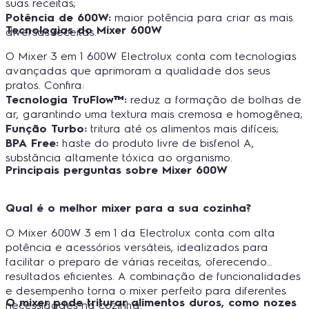
suas receitas;
Potência de 600W:
maior potência para criar as mais
Tecnologias do Mixer 600W
diversas receitas.
O Mixer 3 em 1 600W Electrolux conta com tecnologias
avançadas que aprimoram a qualidade dos seus
pratos. Confira:
Tecnologia TruFlow™:
reduz a formação de bolhas de
ar, garantindo uma textura mais cremosa e homogênea;
Função Turbo:
tritura até os alimentos mais difíceis;
BPA Free:
haste do produto livre de bisfenol A,
substância altamente tóxica ao organismo.
Principais perguntas sobre Mixer 600W
Qual é o melhor mixer para a sua cozinha?
O Mixer 600W 3 em 1 da Electrolux conta com alta
potência e acessórios versáteis, idealizados para
facilitar o preparo de várias receitas, oferecendo
resultados eficientes. A combinação de funcionalidades
e desempenho torna o mixer perfeito para diferentes
O mixer pode triturar alimentos duros, como nozes
necessidades na cozinha.