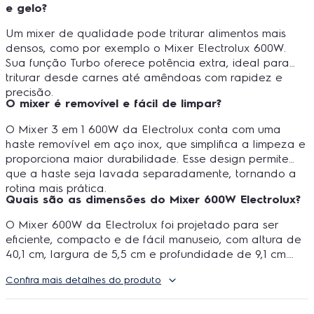
e gelo?
Um mixer de qualidade pode triturar alimentos mais
densos, como por exemplo o Mixer Electrolux 600W.
Sua função Turbo oferece potência extra, ideal para
triturar desde carnes até amêndoas com rapidez e
precisão.
O mixer é removível e fácil de limpar?
O Mixer 3 em 1 600W da Electrolux conta com uma
haste removível em aço inox, que simplifica a limpeza e
proporciona maior durabilidade. Esse design permite
que a haste seja lavada separadamente, tornando a
rotina mais prática.
Quais são as dimensões do Mixer 600W Electrolux?
O Mixer 600W da Electrolux foi projetado para ser
eficiente, compacto e de fácil manuseio, com altura de
40,1 cm, largura de 5,5 cm e profundidade de 9,1 cm.
Pesando apenas 1,16 kg, ele oferece equilíbrio entre
Confira mais detalhes do produto
leveza e estabilidade no preparo das receitas.