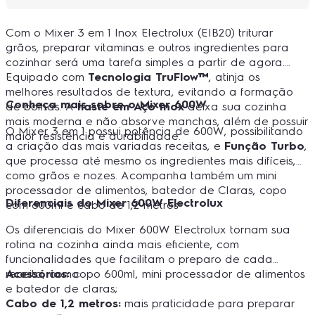
Com o Mixer 3 em 1 Inox Electrolux (EIB20) triturar
grãos, preparar vitaminas e outros ingredientes para
cozinhar será uma tarefa simples a partir de agora.
Equipado com
Tecnologia TruFlow™
, atinja os
melhores resultados de textura, evitando a formação
Conheça mais sobre o Mixer 600W
de bolhas. A
haste em Aço Inox
deixa sua cozinha
mais moderna e não absorve manchas, além de possuir
O Mixer 3 em 1 possui potência de 600W, possibilitando
maior resistência e durabilidade.
a criação das mais variadas receitas, e
Função Turbo
,
que processa até mesmo os ingredientes mais difíceis,
como grãos e nozes. Acompanha também um mini
processador de alimentos, batedor de Claras, copo
Diferenciais do Mixer 600W Electrolux
com 600ml e cabo de 1,2 metros
Os diferenciais do Mixer 600W Electrolux tornam sua
rotina na cozinha ainda mais eficiente, com
funcionalidades que facilitam o preparo de cada
receita, como:
Acessórios:
copo 600ml, mini processador de alimentos
e batedor de claras;
Cabo de 1,2 metros:
mais praticidade para preparar