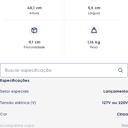
40,1 cm
5,5 cm
Altura
Largura
9,1 cm
1,16 kg
Profundidade
Peso
Especificações
Selos especiais
Lançamento
Tensão elétrica (V)
127V ou 220V
Cor
Cinza
Acompanha copo
Sim