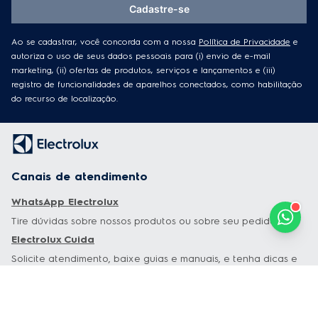
Cadastre-se
Ao se cadastrar, você concorda com a nossa
Política de Privacidade
e
autoriza o uso de seus dados pessoais para (i) envio de e-mail
marketing, (ii) ofertas de produtos, serviços e lançamentos e (iii)
registro de funcionalidades de aparelhos conectados, como habilitação
do recurso de localização.
Canais de atendimento
WhatsApp Electrolux
Tire dúvidas sobre nossos produtos ou sobre seu pedido.
Electrolux Cuida
Solicite atendimento, baixe guias e manuais, e tenha dicas e
conteúdos exclusivos sobre os seus produtos.
Garantia estendida