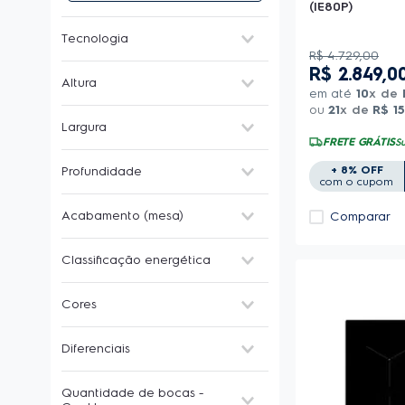
(IE80P)
Tecnologia
R$
4
.
729
,
00
Híbrido (gás/indução)
(
1
)
R$
2
.
849
,
0
Altura
Indução
(
10
)
em até
10
x de
ou
21
x de
R$
1
4-9 cm
(
10
)
Largura
20-29 cm
(
1
)
FRETE GRÁTIS
Su
20-29 cm
(
2
)
+ 8% OFF
Profundidade
30-39 cm
(
1
)
com o cupom
50-59 cm
(
5
)
30-39 cm
(
1
)
Acabamento (mesa)
60-69 cm
(
1
)
Comparar
50-59 cm
(
10
)
70-79 cm
(
2
)
Vidro
(
3
)
Classificação energética
Vitrocerâmica
(
8
)
A
(
1
)
Cores
C
(
1
)
Preto
(
11
)
Diferenciais
Cooktop de mesa
(
5
)
Quantidade de bocas -
Desligamento automático
(
3
)