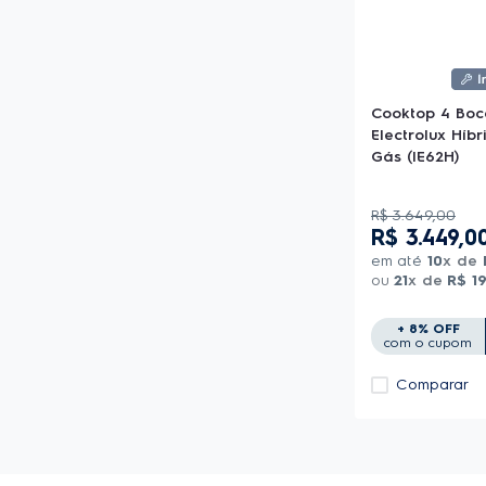
Cooktop 4 Boc
Electrolux Híb
Gás (IE62H)
R$
3
.
649
,
00
R$
3
.
449
,
0
em até
10
x de
ou
21
x de
R$
1
+ 8% OFF
com o cupom
Comparar