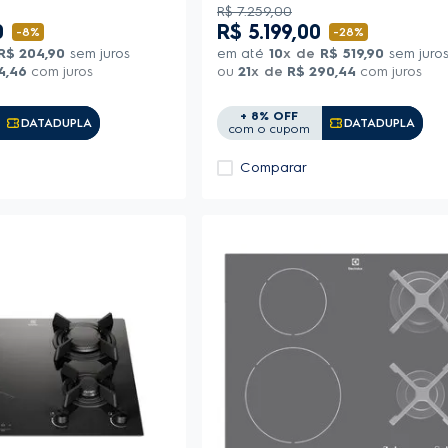
R$
7
.
259
,
00
0
R$
5
.
199
,
00
-
8%
-
28%
R$
204
,
90
sem juros
em até
10
x de
R$
519
,
90
sem juro
4
,
46
com juros
ou
21
x de
R$
290
,
44
com juros
+ 8% OFF
Copiar Cupom
Copiar Cupom
DATADUPLA
DATADUPLA
com o cupom
Comparar