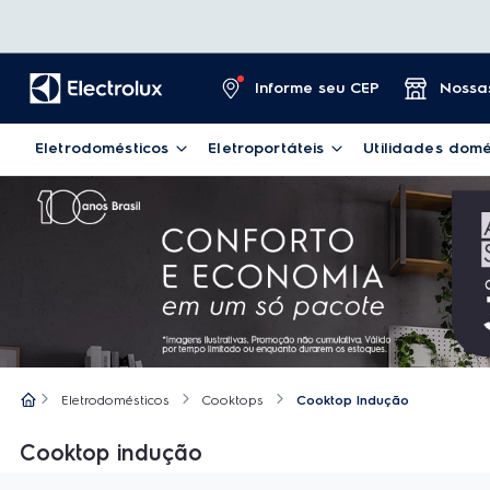
Informe seu CEP
Nossas
Eletrodomésticos
Eletroportáteis
Utilidades domé
Eletrodomésticos
Cooktops
Cooktop Indução
Cooktop indução