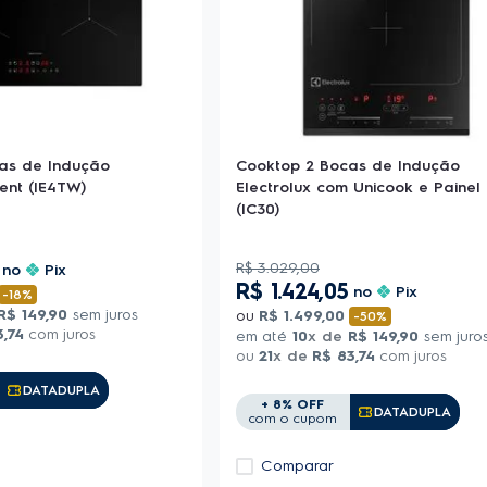
as de Indução
Cooktop 2 Bocas de Indução
ient (IE4TW)
Electrolux com Unicook e Painel
(IC30)
R$
3
.
029
,
00
no
Pix
R$
1
.
424
,
05
no
Pix
-
18%
R$
149
,
90
sem juros
ou
R$
1
.
499
,
00
-
50%
3
,
74
com juros
em até
10
x de
R$
149
,
90
sem juro
ou
21
x de
R$
83
,
74
com juros
Copiar Cupom
DATADUPLA
+ 8% OFF
Copiar Cupom
DATADUPLA
com o cupom
Comparar