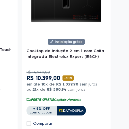
 Touch
Cooktop de Indução 2 em 1 com Coifa
Integrada Electrolux Expert (IE8CH)
R$
14
.
949
,
00
R$
10
.
399
,
00
-
30%
em até
10
x de
R$
1
.
039
,
90
sem juros
s
ou
21
x de
R$
580
,
94
com juros
FRETE GRÁTIS
Capitais Nordeste
+ 8% OFF
Copiar Cupom
DATADUPLA
com o cupom
Comparar