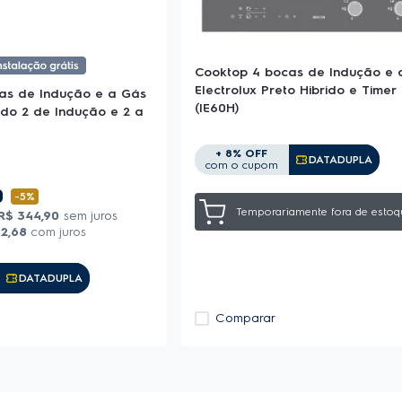
Cooktop 4 bocas de Indução e 
Electrolux Preto Hibrido e Timer
as de Indução e a Gás
(IE60H)
rido 2 de Indução e 2 a
+ 8% OFF
Copiar Cupom
DATADUPLA
com o cupom
0
-
5%
Temporariamente fora de estoq
R$
344
,
90
sem juros
92
,
68
com juros
Copiar Cupom
DATADUPLA
Comparar