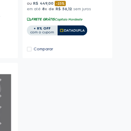
ou
R$
449
,
00
-
23%
em até
8
x de
R$
56
,
12
sem juros
s
FRETE GRÁTIS
Capitais Nordeste
+ 8% OFF
Copiar Cupom
DATADUPLA
com o cupom
Comparar