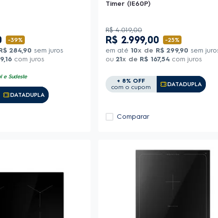
Timer (IE60P)
R$
4
.
019
,
00
0
R$
2
.
999
,
00
-
39%
-
25%
R$
284
,
90
sem juros
em até
10
x de
R$
299
,
90
sem juro
59
,
16
com juros
ou
21
x de
R$
167
,
54
com juros
l e Sudeste
+ 8% OFF
Copiar Cupom
DATADUPLA
com o cupom
Copiar Cupom
DATADUPLA
Comparar