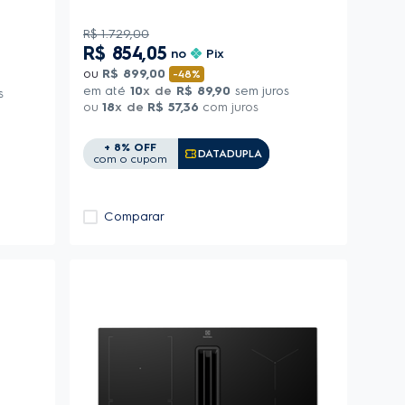
R$
1
.
729
,
00
R$
854
,
05
no
Pix
ou
R$
899
,
00
-
48%
em até
10
x de
R$
89
,
90
sem juros
s
ou
18
x de
R$
57
,
36
com juros
+ 8% OFF
Copiar Cupom
DATADUPLA
com o cupom
Comparar