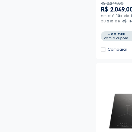
R$
2
.
249
,
00
R$
2
.
049
,
0
em até
10
x de
ou
21
x de
R$
11
+ 8% OFF
com o cupom
Comparar