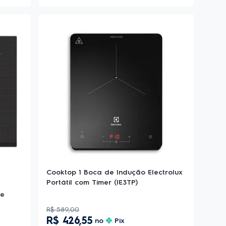
Cooktop 1 Boca de Indução Electrolux
Portátil com Timer (IE3TP)
 e
R$
589
,
00
R$
426
,
55
no
Pix