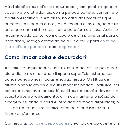
A instalação das coifas e depuradores, em geral, exige que
você fixe o eletrodoméstico na parede ou teto, conforme o
modelo escolhido. Além disso, no caso dos produtos que
oferecem o modo exaustor, é necessária a instalação de um
duto que encaminhe o ar impuro para fora de casa. Assim, é
recomendado contar com o apoio de um profissional para a
instalação, serviço oferecido pela Electrolux para
coifa de
ilha
,
coifa de parede
e para
depurador
.
Como limpar coifa e depurador?
As coifas e depuradores Electrolux são de fácil limpeza. No
dia a dia, é recomendado limpar a superfície externa com
panos ou esponjas macias e sabão neutro. Os filtros de
alumínio são laváveis e alguns modelos podem, inclusive, ser
colocados na lava-louças. Já os filtros de carvão devem ser
substituídos periodicamente, a fim de manter a eficácia da
filtragem. Quando a coifa é instalada no modo depurador, o
LED de troca de filtro sinaliza quando é preciso fazer a
limpeza e/ou troca.
Conheça as
coifas e depuradores
Electrolux e aproveite um