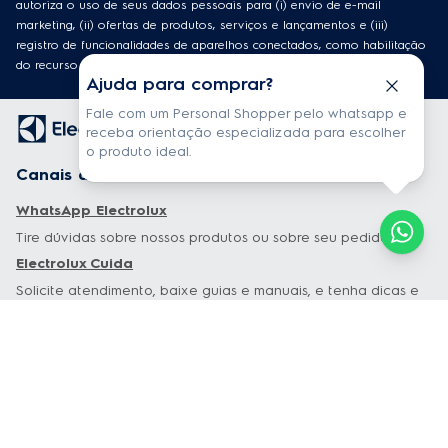
autoriza o uso de seus dados pessoais para (i) envio de e-mail
marketing, (ii) ofertas de produtos, serviços e lançamentos e (iii)
registro de funcionalidades de aparelhos conectados, como habilitação
do recurso de localização.
Ajuda para comprar?
Fale com um Personal Shopper pelo whatsapp e
receba orientação especializada para escolher
o produto ideal.
Canais de atendimento
WhatsApp Electrolux
Tire dúvidas sobre nossos produtos ou sobre seu pedido.
Electrolux Cuida
Solicite atendimento, baixe guias e manuais, e tenha dicas e
conteúdos exclusivos sobre os seus produtos.
Garantia estendida
Tudo sobre Garantia Estendida