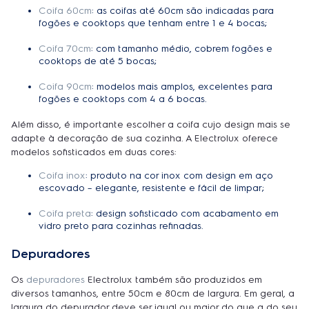
Coifa 60cm
: as coifas até 60cm são indicadas para
fogões e cooktops que tenham entre 1 e 4 bocas;
Coifa 70cm
: com tamanho médio, cobrem fogões e
cooktops de até 5 bocas;
Coifa 90cm
: modelos mais amplos, excelentes para
fogões e cooktops com 4 a 6 bocas.
Além disso, é importante escolher a coifa cujo design mais se
adapte à decoração de sua cozinha. A Electrolux oferece
modelos sofisticados em duas cores:
Coifa inox
: produto na cor inox com design em aço
escovado – elegante, resistente e fácil de limpar;
Coifa preta
: design sofisticado com acabamento em
vidro preto para cozinhas refinadas.
Depuradores
Os
depuradores
Electrolux também são produzidos em
diversos tamanhos, entre 50cm e 80cm de largura. Em geral, a
largura do depurador deve ser igual ou maior do que a do seu