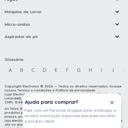
Máquina de Lavar
Micro-ondas
Aspirador de pó
Glossário
A
B
C
D
E
F
G
H
I
J
K
Copyright Electrolux © 2026 — Todos os direitos reservados. Acesse
nossos
Termos e condições
e
Política de privacidade
Loja Electrolux Comércio virtual de eletrodomésticos LTDA Rua João
Lunardelli, 2205 - Cidade Industrial - Curitiba - PR - CEP: 81460-100
Ajuda para comprar?
CNPJ: 13.986.197/0001-21
As fotos dos produtos são meramente ilustrativas. A venda dos
Fale com um Personal Shopper pelo whatsapp e
produtos publicados está sujeita a disponibilidade de estoque. Os
receba orientação especializada para escolher
preços, promoções e formas de pagamento publicados em
loja.electrolux.com.br
estão válidos exclusivamente para compra via
o produto ideal.
site no endereço mencionado. As especificações técnicas e