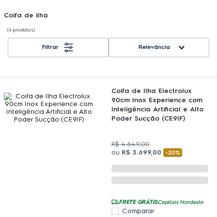
Coifa de ilha
4
produtos
Relevância
Coifa de Ilha Electrolux
90cm Inox Experience com
Inteligência Artificial e Alto
Poder Sucção (CE9IF)
R$
4
.
649
,
00
ou
R$
3
.
699
,
00
-
20%
FRETE GRÁTIS
Capitais Nordeste
Comparar