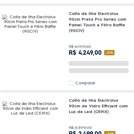
Coifa de Ilha Electrolux
90cm Preta Pro Series com
Painel Touch e Filtro Baffle
(90CIV)
R$
6
.
199
,
00
R$
4
.
249
,
00
-
31%
Comparar
Coifa de Ilha Electrolux
90cm de Vidro Efficient com
Luz de Led (CE9IX)
R$
3
.
399
,
00
R$
2
.
499
,
00
-
26%