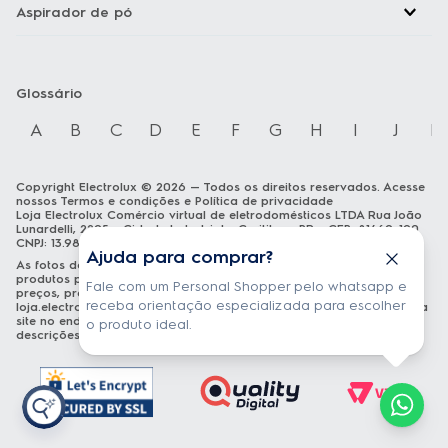
Aspirador de pó
Glossário
A
B
C
D
E
F
G
H
I
J
K
Copyright Electrolux © 2026 — Todos os direitos reservados. Acesse
nossos
Termos e condições
e
Política de privacidade
Loja Electrolux Comércio virtual de eletrodomésticos LTDA Rua João
Lunardelli, 2205 - Cidade Industrial - Curitiba - PR - CEP: 81460-100
CNPJ: 13.986.197/0001-21
Ajuda para comprar?
As fotos dos produtos são meramente ilustrativas. A venda dos
produtos publicados está sujeita a disponibilidade de estoque. Os
Fale com um Personal Shopper pelo whatsapp e
preços, promoções e formas de pagamento publicados em
receba orientação especializada para escolher
loja.electrolux.com.br
estão válidos exclusivamente para compra via
site no endereço mencionado. As especificações técnicas e
o produto ideal.
descrições estão sujeitas a alterações sem aviso prévio.