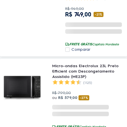
R$
949
,
00
R$
749
,
00
-
21%
FRETE GRÁTIS
Capitais Nordeste
Comparar
Micro-ondas Electrolux 23L Preto
Efficient com Descongelamento
Assistido (ME23P)
(1125)
R$
799
,
00
ou
R$
579
,
00
-
27%
FRETE GRÁTIS
Capitais Nordeste