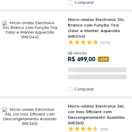
Comparar
Micro-ondas Electrolux 34L
Branco com Função Tira
Odor e Manter Aquecido
(MEO44)
(1673)
R$
939
,
00
R$
699
,
00
-
25%
Comparar
Micro-ondas Electrolux 36L
cor Inox Efficient com
Descongelamento Assistido
(ME36S)
(299)