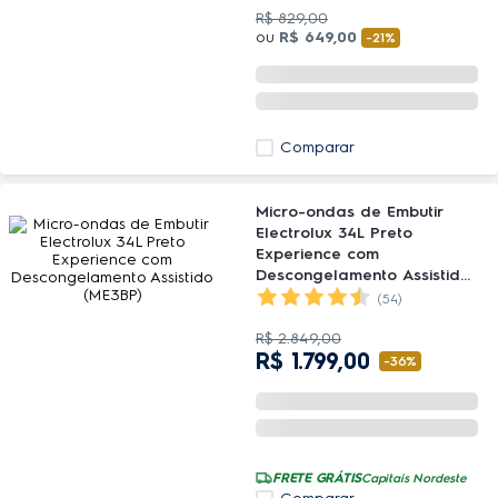
R$
829
,
00
ou
R$
649
,
00
-
21%
Comparar
Micro-ondas de Embutir
Electrolux 34L Preto
Experience com
Descongelamento Assistido
(ME3BP)
(54)
R$
2
.
849
,
00
R$
1
.
799
,
00
-
36%
FRETE GRÁTIS
Capitais Nordeste