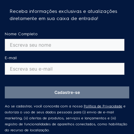
O micro-ondas de bancada é facilmente integrado
para facilitar seu dia a dia e melhorar sua
Além disso, diversos modelos Electrolux incorporam
em diferentes espaços, já que pode ser alocado
experiência no preparo dos seus alimentos.
Receba informações exclusivas e atualizações
funcionalidades inteligentes, como a Função
sobre uma mesa ou uma bancada; já o micro-ondas
diretamente em sua caixa de entrada!
Economia de Energia, que desativa
de embutir costuma ser fixado na marcenaria da
Essa resposta foi útil?
0
0
automaticamente a luz do painel quando o produto
cozinha, sendo ideal para cozinhas planejadas, já
não está em uso — uma solução econômica e
Nome Completo
que cabe perfeitamente no espaço designado a
eficiente para o seu dia a dia.
ele.
Essa resposta foi útil?
0
0
Essa resposta foi útil?
0
0
E-mail
Cadastre-se
Ao se cadastrar, você concorda com a nossa
Política de Privacidade
e
autoriza o uso de seus dados pessoais para (i) envio de e-mail
marketing, (ii) ofertas de produtos, serviços e lançamentos e (iii)
registro de funcionalidades de aparelhos conectados, como habilitação
do recurso de localização.