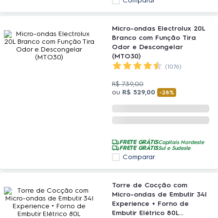
Comparar
Micro-ondas Electrolux 20L
Branco com Função Tira
Odor e Descongelar
(MTO30)
(1076)
R$
739
,
00
ou
R$
529
,
00
-
28%
FRETE GRÁTIS
Capitais Nordeste
FRETE GRÁTIS
Sul e Sudeste
Comparar
Torre de Cocção com
Micro-ondas de Embutir 34l
Experience + Forno de
Embutir Elétrico 80L