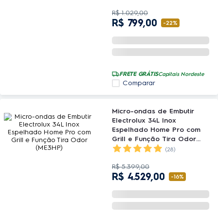
R$
1
.
029
,
00
R$
799
,
00
-
22%
FRETE GRÁTIS
Capitais Nordeste
Comparar
Micro-ondas de Embutir
Electrolux 34L Inox
Espelhado Home Pro com
Grill e Função Tira Odor
(ME3HP)
(28)
R$
5
.
399
,
00
R$
4
.
529
,
00
-
16%