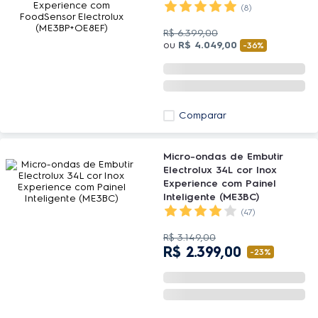
Experience com FoodSensor
(8)
Electrolux (ME3BP+OE8EF)
R$
6
.
399
,
00
ou
R$
4
.
049
,
00
-
36%
Comparar
Micro-ondas de Embutir
Electrolux 34L cor Inox
Experience com Painel
Inteligente (ME3BC)
(47)
R$
3
.
149
,
00
R$
2
.
399
,
00
-
23%