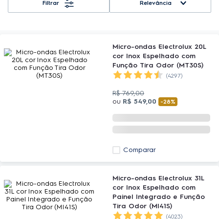
Relevância
Micro-ondas Electrolux 20L
cor Inox Espelhado com
Função Tira Odor (MT30S)
(4297)
R$
769
,
00
ou
R$
549
,
00
-
28%
Comparar
Micro-ondas Electrolux 31L
cor Inox Espelhado com
Painel Integrado e Função
Tira Odor (MI41S)
(4023)