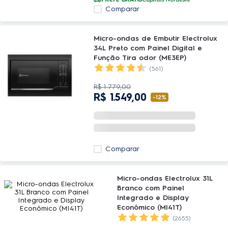
Comparar
Micro-ondas de Embutir Electrolux
34L Preto com Painel Digital e
Função Tira odor (ME3EP)
(561)
R$
1
.
779
,
00
R$
1
.
549
,
00
-
12%
Comparar
Micro-ondas Electrolux 31L
Branco com Painel
Integrado e Display
Econômico (MI41T)
(2655)