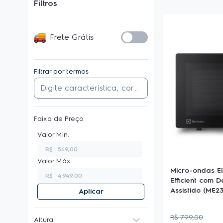
Filtros
Frete Grátis
Filtrar por termos
Faixa de Preço
R$
Micro-ondas El
R$
Efficient com 
Assistido (ME23
Aplicar
R$
799
,
00
Altura