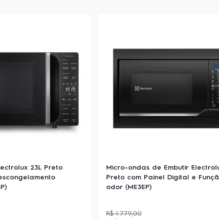
ectrolux 23L Preto
Micro-ondas de Embutir Electrol
Descongelamento
Preto com Painel Digital e Funçã
P)
odor (ME3EP)
R$
1
.
779
,
00