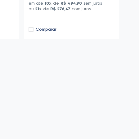
em até
10
x de
R$
494
,
90
sem juros
ou
21
x de
R$
276
,
47
com juros
s
Comparar