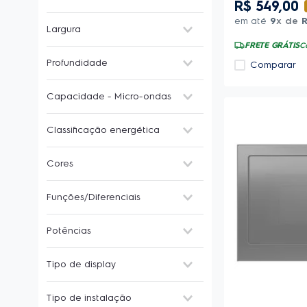
R$
549
,
00
20-29 cm
(
1
)
em até
9
x de
Largura
30-39 cm
(
3
)
FRETE GRÁTIS
C
40-49 cm
(
1
)
Profundidade
Comparar
50-59 cm
(
3
)
30-39 cm
(
1
)
Capacidade - Micro-ondas
40-49 cm
(
3
)
23-27 litros
(
1
)
Classificação energética
28-34 litros
(
3
)
A
(
2
)
Cores
B
(
2
)
Preto
(
4
)
Funções/Diferenciais
Descongelamento
(
4
)
Potências
Grill
(
2
)
Manter aquecido
(
3
)
900-1300W
(
2
)
Tipo de display
Painel inteligente
(
4
)
1400-1650W
(
2
)
Receitas pré-programadas
(
1
)
Digital
(
1
)
Tira odor
(
4
)
Tipo de instalação
Touch
(
3
)