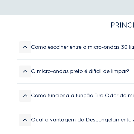
PRINC
Como escolher entre o micro-ondas 30 litro
A escolha depende do tamanho das travessas q
xícaras. Já o
micro-ondas 30 litros preto
acomod
O micro-ondas preto é difícil de limpar?
Essa resposta foi útil?
0
0
Não. A cor escura e as portas espelhadas ajudam 
parte áspera da esponja para não riscar o vidro o
Como funciona a função Tira Odor do mi
Essa resposta foi útil?
0
0
Essa função liga os ventiladores internos após o 
queijo derretido ou de temperos fortes passe par
Qual a vantagem do Descongelamento Ass
Essa resposta foi útil?
0
0
Ele pausa o descongelamento na metade do tempo 