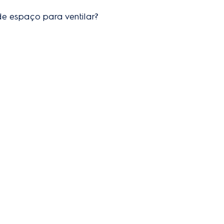
e espaço para ventilar?
ntro do móvel planejado para o ar quente sair. Siga sempre as med
is.