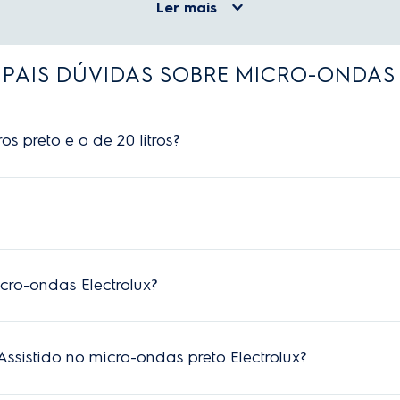
Ler mais
IPAIS DÚVIDAS SOBRE MICRO-ONDAS
s preto e o de 20 litros?
ue você costuma usar. O
micro-ondas 20 litros preto
é compacto 
a refratários de vidro maiores, sendo a opção indicada para casai
a disfarçar pequenos respingos de água. Para limpar por fora, bast
u o painel digital.
cro-ondas Electrolux?
uso. Ela faz o ar circular para remover cheiros fortes que ficam im
a a próxima refeição.
istido no micro-ondas preto Electrolux?
e apita para lembrar você de virar o alimento. Isso ajuda a espal