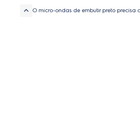
cozinhem enquanto o centro fica duro.
O micro-ondas de embutir preto precisa d
Essa resposta foi útil?
0
0
Sim. O aparelho precisa de frestas de respiro de
para evitar que o motor do produto aqueça dema
Essa resposta foi útil?
0
0