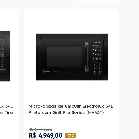
ux 34L
Micro-ondas de Embutir Electrolux 34L
o Tira
Preto com Grill Pro Series (MV43T)
R$
5
.
999
,
00
R$
4
.
949
,
00
-
17%