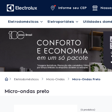
Informe seu CEP
Nossas
Eletrodomésticos
Eletroportáteis
Utilidades domé
Eletrodomésticos
Micro-Ondas
Micro-Ondas Preto
Micro-ondas preto
4
produtos