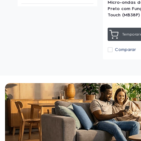
Micro-ondas de
Bancada
(
1
)
Preto com Funç
Embutir
(
3
)
Touch (MB38P)
Temporari
Comparar