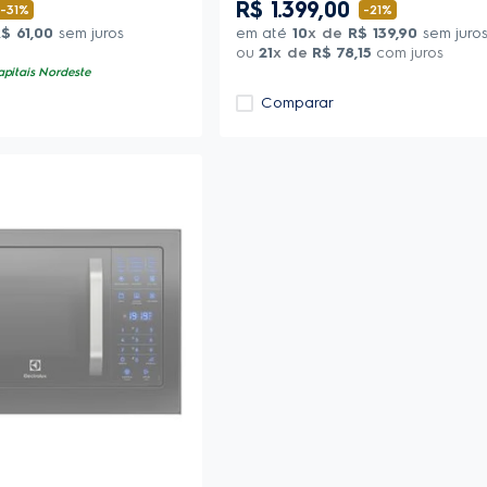
R$
1
.
399
,
00
-
31%
-
21%
R$
61
,
00
sem juros
em até
10
x de
R$
139
,
90
sem juro
ou
21
x de
R$
78
,
15
com juros
apitais Nordeste
Comparar