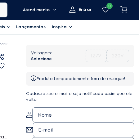
0
Entrar
Atendimento
ais
Lançamentos
Inspira
ador de Pó com Saco Electrolux 1800W filtro HEPA Equipt com Tubo Metálico 
127V
220V
Produto temporariamente fora de estoque!
Cadastre seu e-mail e seja notificado assim que ele
voltar
ças