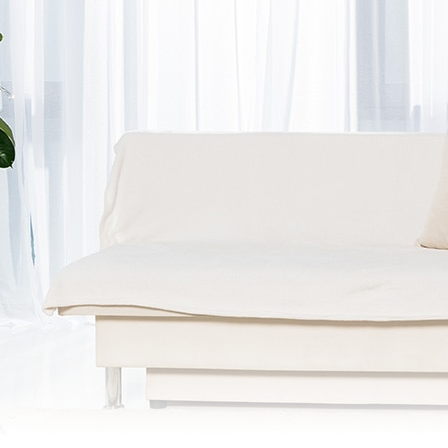
balado
32,5 cm
o (m)
3,5 m
6,5m
9 (127V) / 7896347149556
(220V)
o
50 cm
50-60Hz