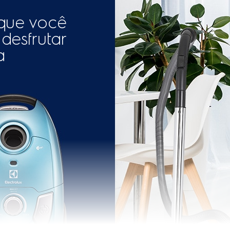
Profundidade do produto em
Sim
Comprimento do cabo elétric
 de pó cheio
Sim
Alcance total (m)
h)
1,8 kW/h
EAN-
789634714954
a (m)
1,5m
13
longador telescópico; bocal
Largura do produto embalad
ocal escova para estofados
bocal para cantos e frestas.
Frequência