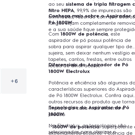
ao seu
sistema de tripla filtragem
filtro HEPA
, 99,9% de impurezas são
Conheça mais sobre o Aspirador 
eliminadas, fazendo com que ácaros
Pó 1800W
fungos sejam completamente removi
e a sua saúde fique sempre protegid
Com
1800W de potência
, este
aspirador de pó possui potência de
sobra para aspirar qualquer tipo de
sujeira, sem deixar nenhum vestígio 
tapetes, cantos, frestas, entre outros
Diferenciais do Aspirador de Pó
locais de difícil acesso.
1800W Electrolux
6
Potência e eficiência são algumas d
características superiores do Aspirad
de Pó 1800W Electrolux. Confira aqui
outros recursos do produto que torn
Tecnologias do Aspirador de Pó
limpeza da casa mais eficiente e
1800W
precisa:
Na Electrolux, as tecnologias são
-
1800W de potência:
superpotente 
selecionadas para otimizar o
extremamente eficiente. Potência de