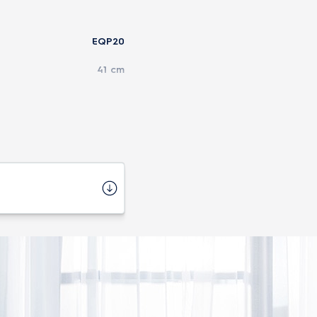
EQP20
41 cm
28,5 cm
27,7 cm
5,36 Kg
Não
Importado
1 ano
30 cm
6,62 kg