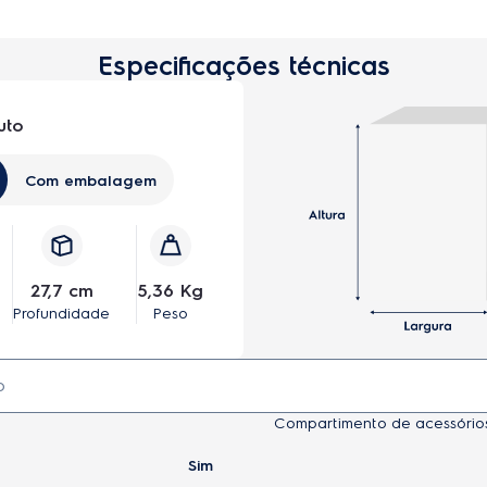
potência de sucção.
Especificações técnicas
uto
Com embalagem
27,7 cm
5,36 Kg
Profundidade
Peso
Compartimento de acessório
Sim