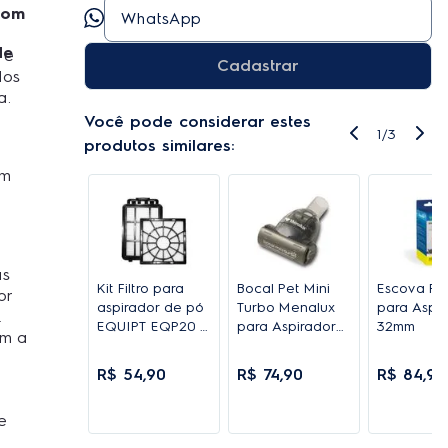
 com
de
 e
Cadastrar
dos
a.
Você pode considerar estes
1
/
3
produtos similares:
em
as
Kit Filtro para
Bocal Pet Mini
Escova Pe
or
aspirador de pó
Turbo Menalux
para Aspi
EQUIPT EQP20 /
para Aspiradores
32mm
am a
EQP10 (FEQ10)
com Encaixe de
32mm (TNM01)
R$
54
,
90
R$
74
,
90
R$
84
,
90
e