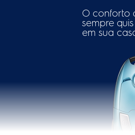
Filtro hepa saída de ar
Indicador de saco coletor
Consumo de energia (kW/
Comprimento da mangueir
Acessórios
Tubo pro
Inclusos
para pisos; b
e 