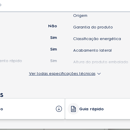
Origem
Não
Garantia do produto
Sim
Classificação energética
Sim
Acabamento lateral
nto rápido
Sim
Altura do produto embalado
Sim
Ver todas especificações técnicas
Peso do produto embalado
Sim
Profundidade do produto em
s
ca
Não
Capacidade bruta do refriger
Não
Capacidade total de armaz
to
Guia rápido
Sim
Acabamento frontal