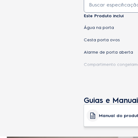
Este Produto inclui
Água na porta
Cesta porta ovos
Alarme de porta aberta
Compartimento congelame
Compartimento extra frio
Degelo automático
Guias e Manuai
Fábrica de gelo automáti
Gelo na porta
Manual do produ
Pés niveladores