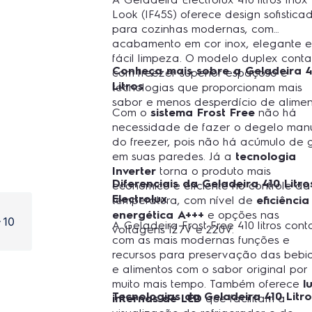
Look (IF45S) oferece design sofistica
para cozinhas modernas, com
acabamento em cor inox, elegante 
fácil limpeza. O modelo duplex conta
Conheça mais sobre a Geladeira 4
com freezer superior espaçoso e
Litros
tecnologias que proporcionam mais
sabor e menos desperdício de alimen
Com o
sistema Frost Free
não há
necessidade de fazer o degelo man
do freezer, pois não há acúmulo de 
em suas paredes. Já a
tecnologia
Inverter
torna o produto mais
Diferenciais da Geladeira 410 Litro
econômico e eficiente no controle da
Electrolux
temperatura, com nível de
eficiência
energética A+++
e opções nas
10
A Geladeira Frost Free 410 litros cont
voltagens 127V e 220V.
com as mais modernas funções e
recursos para preservação das bebi
e alimentos com o sabor original por
muito mais tempo. Também oferece
l
Tecnologias da Geladeira 410 Litro
internas de LED
que facilitam a