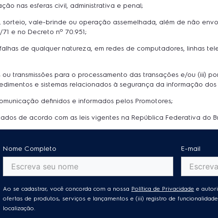
ação nas esferas civil, administrativa e penal;
 sorteio, vale-brinde ou operação assemelhada, além de não envolv
/71 e no Decreto nº 70.951;
, falhas de qualquer natureza, em redes de computadores, linhas te
s ou transmissões para o processamento das transações e/ou (iii) por 
edimentos e sistemas relacionados à segurança da informação dos 
omunicação definidos e informados pelos Promotores;
ados de acordo com as leis vigentes na República Federativa do Bra
Nome Completo
E-mail
Ao se cadastrar, você concorda com a nossa
Política de Privacidade
e autori
ofertas de produtos, serviços e lançamentos e (iii) registro de funcionalid
localização.