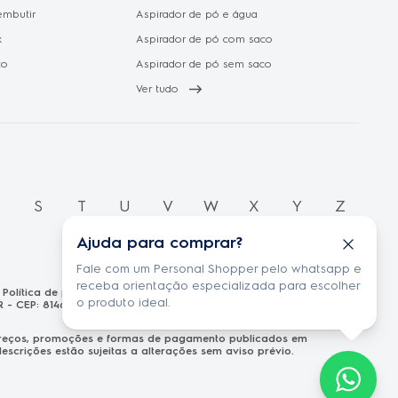
embutir
Aspirador de pó e água
x
Aspirador de pó com saco
to
Aspirador de pó sem saco
Ver tudo
R
S
T
U
V
W
X
Y
Z
Ajuda para comprar?
Fale com um Personal Shopper pelo whatsapp e
receba orientação especializada para escolher
Política de privacidade
o produto ideal.
R - CEP: 81460-100 CNPJ: 13.986.197/0001-21
s preços, promoções e formas de pagamento publicados em
scrições estão sujeitas a alterações sem aviso prévio.