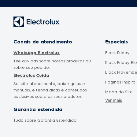
Canais de atendimento
Especiais
WhatsApp Electrolux
Black Friday
Tire dúvidas sobre nossos produtos ou
Black Friday El
sobre seu pedido.
Black Novembe
Electrolux Cuida
Páginas Inspira
Solicite atendimento, baixe guias e
manuais, e tenha dicas e conteúdos
Mapa do Site
exclusivos sobre os seus produtos.
Ver mais
Cyber Monday
Garantia estendida
Saldão Eletrod
Tudo sobre Garantia Estendida
Promoção Mês 
Oferta Dia das