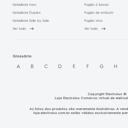
Geladeira Inox
Fogão 6 bocas
Geladeira Duplex
Fogão de embutir
Geladeira Side by Side
Fogão inox
Ver tudo
Ver tudo
Glossário
A
B
C
D
E
F
G
H
Copyright Electrolux ©
Loja Electrolux Comércio virtual de eletro
As fotos dos produtos são meramente ilustrativas. A ve
loja.electrolux.com.br
estão válidos exclusivamente par