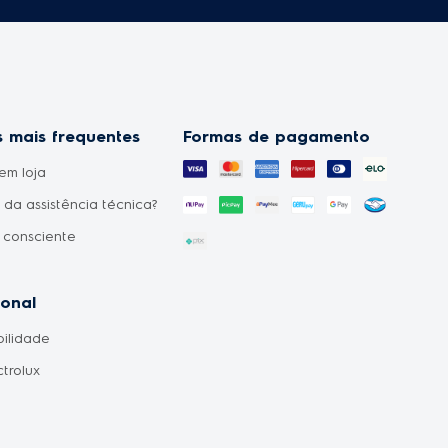
 mais frequentes
Formas de pagamento
em loja
da assistência técnica?
 consciente
uto não chegou?
o sabendo que o
ional
o do meu pedido foi
bilidade
o?
ctrolux
ilidade de produtos?
ento de entrega?
ores