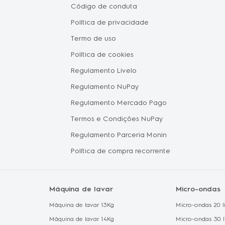
Pais
Código de conduta
Seja um 
Política de privacidade
Vendas C
tástica
Termo de uso
Oportuni
Política de cookies
Electrol
hile
Regulamento Livelo
Política 
Regulamento NuPay
Proteção
Regulamento Mercado Pago
Política 
Termos e Condições NuPay
Regulamento Parceria Monin
Política de compra recorrente
Máquina de lavar
Micro-ondas
Máquina de lavar 13Kg
Micro-ondas 20 li
Máquina de lavar 14Kg
Micro-ondas 30 l