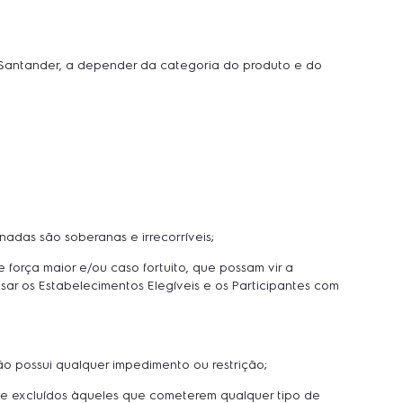
o Santander, a depender da categoria do produto e do
adas são soberanas e irrecorríveis;
força maior e/ou caso fortuito, que possam vir a
ar os Estabelecimentos Elegíveis e os Participantes com
não possui qualquer impedimento ou restrição;
te excluídos àqueles que cometerem qualquer tipo de