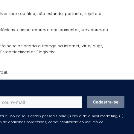
er sorte ou álea, não estando, portanto, sujeita à
lefônicas, computadores e equipamentos, servidores ou
falha relacionada à tráfego na internet, vírus, bugs,
Estabelecimentos Elegíveis;
sil.
Cadastre-se
za o uso de seus dados pessoais para (i) envio de e-mail marketing, (ii)
ades de aparelhos conectados, como habilitação do recurso de