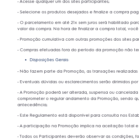
• Acesse qualquer um dos sites participantes;
• Selecione os produtos desejados e finalize a compra pa
• O parcelamento em até 21x sem juros será habilitado pa
valor da compra. Na hora de finalizar a compra total, você
• Promoção cumulativa com outras promoções dos sites par
• Compras efetuadas fora do período da promoção não terã
Disposições Gerais:
• Não fazem parte da Promoção, as transações realizadas 
• Eventuais dúvidas ou esclarecimentos serão dirimidos po
• A Promoção poderá ser alterada, suspensa ou cancelada p
comprometer o regular andamento da Promoção, sendo que p
antecedência;
• Este Regulamento está disponível para consulta nos Esta
• A participação na Promoção implica na aceitação total e 
• Todos os Participantes deverão observar as condições,