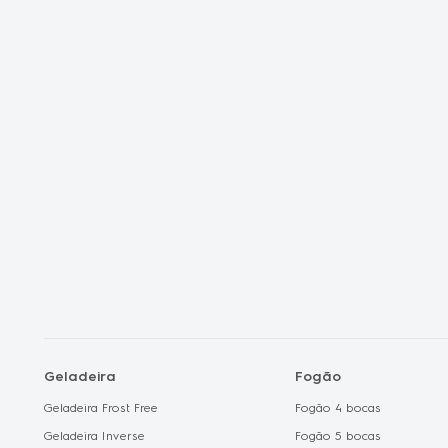
Oferta Dia dos 
Frete Grátis
Liquidação Fan
Shopclub
Electrolux no C
Geladeira
Fogão
Geladeira Frost Free
Fogão 4 bocas
Geladeira Inverse
Fogão 5 bocas