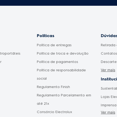
Políticas
Dúvidas
Política de entregas
Retirada 
etroportáteis
Política de troca e devolução
Contatos 
r
Política de pagamentos
Descarte
Ver mais
Política de responsabilidade
Meu prod
social
Como fic
Instituc
Regulamento Finish
pagament
Sustenta
omésticos
Regulamento Parcelamento em
aprovad
Lojas Ele
do Consumidor
até 21x
Disponib
Imprensa
 Mães
Consórcio Electrolux
Agendam
Ver mais
Forneced