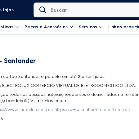
Buscar
 lojas
sticas
Peças e Acessórios
Serviços
Linhas especi
– Santander
 cartão Santander e parcele em até 21x sem juros.
OJA ELECTROLUX COMERCIO VIRTUAL DE ELETRODOMESTICO LTDA.
ção todas as pessoas naturais, residentes e domiciliadas no territó
s) bandeira(s) Visa e Mastercard.
ps://www.shopclub.com.br/
https://www.continentalbrasil.com.br/
26