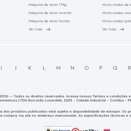
Máquina de lavar 17Kg
Micro-ondas de 
Máquina de lavar inverter
Micro-ondas ino
Máquina de lavar frontal
Micro-ondas pre
Ver tudo
Ver tudo
I
J
K
L
M
N
O
P
Q
 2026 — Todos os direitos reservados. Acesse nossos Termos e condições e 
domésticos LTDA Rua João Lunardelli, 2205 - Cidade Industrial - Curitiba - P
nda dos produtos publicados está sujeita a disponibilidade de estoque. O
a compra via site no endereço mencionado. As especificações técnicas e de