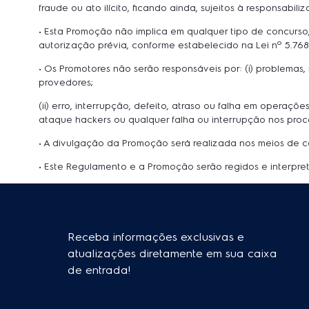
fraude ou ato ilícito, ficando ainda, sujeitos à responsabiliz
• Esta Promoção não implica em qualquer tipo de concurso,
autorização prévia, conforme estabelecido na Lei nº 5.768
• Os Promotores não serão responsáveis por: (i) problemas
provedores;
(ii) erro, interrupção, defeito, atraso ou falha em operaçõe
ataque hackers ou qualquer falha ou interrupção nos proc
• A divulgação da Promoção será realizada nos meios de c
• Este Regulamento e a Promoção serão regidos e interpret
Receba informações exclusivas e
atualizações diretamente em sua caixa
de entrada!