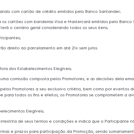
gando com cartão de crédito emitidos pelo Banco Santander;
ra os cartões com bandeiras Visa e Mastercard emitidos pelo Banc
 terá o cenário geral considerando todos os seus itens;
ticipantes;
o direito ao parcelamento em até 21x sem juros.
fora dos Estabelecimentos Elegíveis;
r uma comissão composta pelos Promotores, e as decisões dela eman
elos Promotores a seu exclusivo critério, bem como por eventos de 
ara todos os fins e efeitos, os Promotores se comprometem a avis
belecimentos Elegíveis;
irrestrita de seus termos e condições e indica que o Participante 
 formas e prazos para participação da Promoção, sendo sumariamen