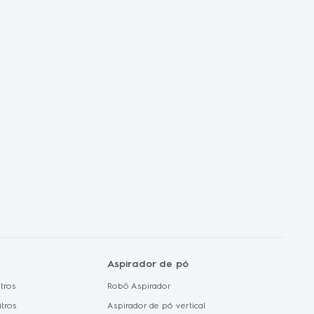
autorizado
orporativas
dades de Carrera
ux no mundo
de Privacidade e
 de Dados
de Cookie
Aspirador de pó
tros
Robô Aspirador
itros
Aspirador de pó vertical