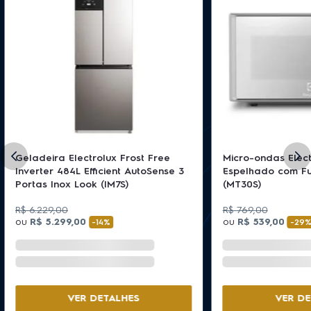
Geladeira Electrolux Frost Free
Micro-ondas Elect
Inverter 484L Efficient AutoSense 3
Espelhado com F
Portas Inox Look (IM7S)
(MT30S)
R$
6
.
229
,
00
R$
769
,
00
ou
R$
5
.
299
,
00
ou
R$
539
,
00
-
14%
-
29
VER DETALHES
VER DE