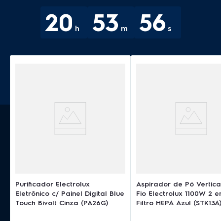
2
0
5
3
5
5
h
m
s
Purificador Electrolux
Aspirador de Pó Vertic
Eletrônico c/ Painel Digital Blue
Fio Electrolux 1100W 2 e
Touch Bivolt Cinza (PA26G)
Filtro HEPA Azul (STK13A