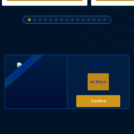
Até 50% OFF
Cozinha
All Black
Confira