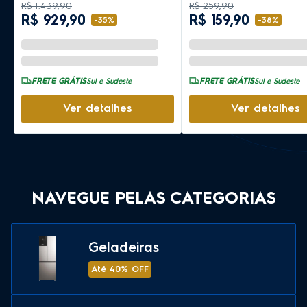
R$
1
.
439
,
90
R$
259
,
90
R$
929
,
90
R$
159
,
90
-
35%
-
38%
FRETE GRÁTIS
FRETE GRÁTIS
Sul e Sudeste
Sul e Sudeste
Ver detalhes
Ver detalhes
NAVEGUE PELAS CATEGORIAS
Geladeiras
Até 40% OFF