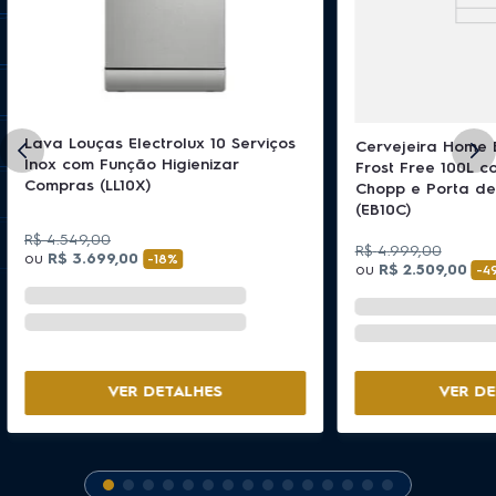
Lava Louças Electrolux 10 Serviços
Cervejeira Home B
Inox com Função Higienizar
Frost Free 100L c
Compras (LL10X)
Chopp e Porta de
(EB10C)
R$
4
.
549
,
00
R$
4
.
999
,
00
ou
R$
3
.
699
,
00
-
18%
ou
R$
2
.
509
,
00
-
4
VER DE
VER DETALHES