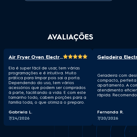
AVALIAÇÕES
Air Fryer Oven Electrolux por Rita Lobo 12L Digital Grafite Experience 1700W (EAF85)
Ela é super fácil de usar, tem várias
programações e é intuitiva. Muito
Geladeira com des
prática para limpar pois sai a porta.
compacto, perfeita
Dependendo do uso, tem vários
apartamento. A comp
acessórios que podem ser comprados
atendimento eficie
à parte, facilitando a vida. E com este
rápida. Recomendo
tamanho todo, cabem porções para a
família toda, o que otimiza o preparo.
Gabriela L.
Fernanda R.
7/24/2026
7/20/2026