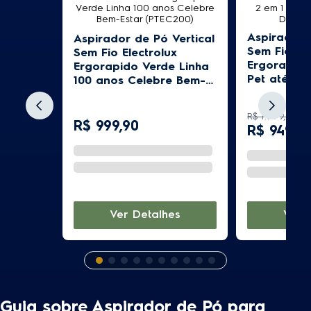
Aspirador 
Aspirador de Pó Vertical
Sem Fio Ele
Sem Fio Electrolux
Ergorapido
Ergorapido Verde Linha
Pet até 45
100 anos Celebre Bem-
(ERG26)
Estar (PTEC200)
R$
1
.
999
,
90
R$
999
,
90
R$
949
,
9
Ver Detalhes
Ver 
Guia sobre Aspirador de Pó para