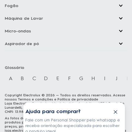
Fogão
Máquina de Lavar
Micro-ondas
Aspirador de pó
Glossário
A
B
C
D
E
F
G
H
I
J
K
Copyright Electrolux © 2026 — Todos os direitos reservados. Acesse
nossos
Termos e condições
e
Política de privacidade
Loja Electrolux Comércio virtual de eletrodomésticos LTDA Rua João
Lunardelli, 2205 - Cidade Industrial - Curitiba - PR - CEP: 81460-100
Ajuda para comprar?
CNPJ: 13.986.197/0001-21
As fotos dos produtos são meramente ilustrativas. A venda dos
Fale com um Personal Shopper pelo whatsapp e
produtos publicados está sujeita a disponibilidade de estoque. Os
receba orientação especializada para escolher
preços, promoções e formas de pagamento publicados em
loja.electrolux.com.br
estão válidos exclusivamente para compra via
o produto ideal.