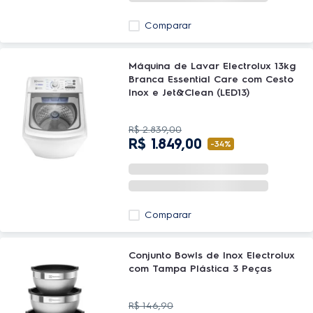
Comparar
Máquina de Lavar Electrolux 13kg
Branca Essential Care com Cesto
Inox e Jet&Clean (LED13)
R$
2
.
839
,
00
R$
1
.
849
,
00
-
34%
Comparar
Conjunto Bowls de Inox Electrolux
com Tampa Plástica 3 Peças
R$
146
,
90