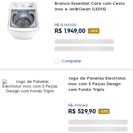
Branca Essential Care com Cesto
Inox e Jet&Clean (LED15)
R$
3
.
169
,
00
R$
1
.
949
,
00
-
38%
Comparar
Jogo de Panelas Electrolux
Inox com 5 Peças Design
com Fundo Triplo
R$
799
,
90
R$
529
,
90
-
33%