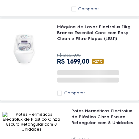
Comparar
Máquina de Lavar Electrolux 11kg
Branca Essential Care com Easy
Clean e Filtro Fiapos (LES11)
R$
2
.
329
,
00
R$
1
.
699
,
00
-
27%
Comparar
Potes Herméticos Electrolux
de Plástico Cinza Escuro
Retangular com 8 Unidades