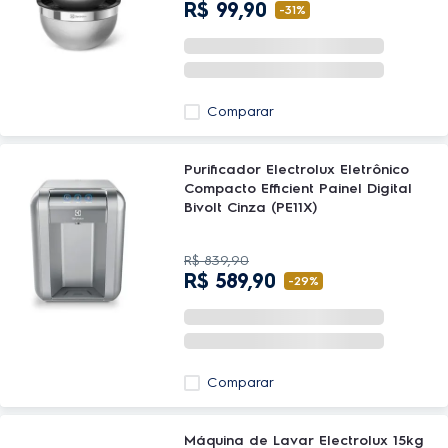
R$
99
,
90
-
31%
Comparar
Purificador Electrolux Eletrônico
Compacto Efficient Painel Digital
Bivolt Cinza (PE11X)
R$
839
,
90
R$
589
,
90
-
29%
Comparar
Máquina de Lavar Electrolux 15kg