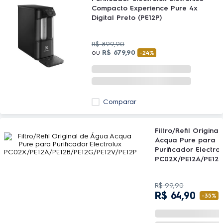
Compacto Experience Pure 4x
Digital Preto (PE12P)
R$
899
,
90
ou
R$
679
,
90
-
24%
Comparar
Filtro/Refil Origin
Acqua Pure para
Purificador Electro
PC02X/PE12A/PE12B
E12V/PE12P
R$
99
,
90
R$
64
,
90
-
35%