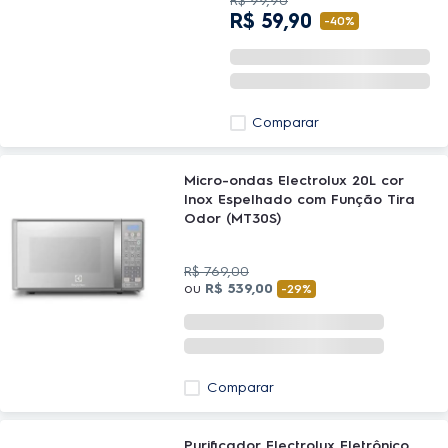
R$
99
,
90
R$
59
,
90
-
40%
Comparar
Micro-ondas Electrolux 20L cor
Inox Espelhado com Função Tira
Odor (MT30S)
R$
769
,
00
ou
R$
539
,
00
-
29%
Comparar
Purificador Electrolux Eletrônico