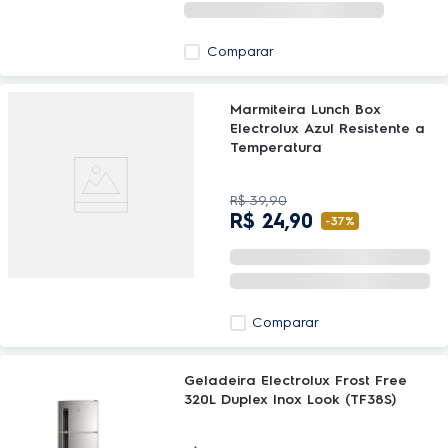
Comparar
Marmiteira Lunch Box
Electrolux Azul Resistente a
Temperatura
R$
39
,
90
R$
24
,
90
-
37%
Comparar
Geladeira Electrolux Frost Free
320L Duplex Inox Look (TF38S)