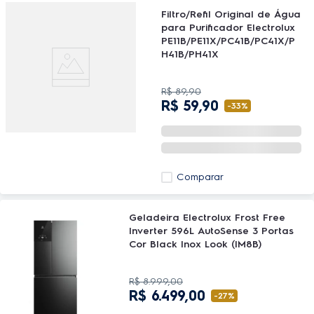
Filtro/Refil Original de Água
para Purificador Electrolux
PE11B/PE11X/PC41B/PC41X/P
H41B/PH41X
R$
89
,
90
R$
59
,
90
-
33%
Comparar
Geladeira Electrolux Frost Free
Inverter 596L AutoSense 3 Portas
Cor Black Inox Look (IM8B)
R$
8
.
999
,
00
R$
6
.
499
,
00
-
27%