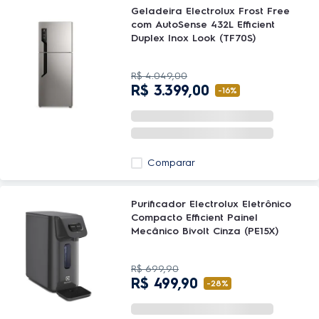
Geladeira Electrolux Frost Free
com AutoSense 432L Efficient
Duplex Inox Look (TF70S)
R$
4
.
049
,
00
R$
3
.
399
,
00
-
16%
Comparar
Purificador Electrolux Eletrônico
Compacto Efficient Painel
Mecânico Bivolt Cinza (PE15X)
R$
699
,
90
R$
499
,
90
-
28%