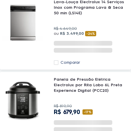
Lava-Louça Electrolux 14 Serviços
Inox com Programa Lava & Seca
50 min (LS14E)
R$
4
.
649
,
00
ou
R$
3
.
499
,
00
-
24%
Comparar
Panela de Pressão Elétrica
Electrolux por Rita Lobo 6L Preta
Experience Digital (PCC20)
R$
819
,
90
R$
679
,
90
-
17%