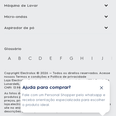
Máquina de Lavar
Micro-ondas
Aspirador de pó
Glossário
A
B
C
D
E
F
G
H
I
J
K
Copyright Electrolux © 2026 — Todos os direitos reservados. Acesse
nossos
Termos e condições
e
Política de privacidade
Loja Electrolux Comércio virtual de eletrodomésticos LTDA Rua João
Lunardelli, 2205 - Cidade Industrial - Curitiba - PR - CEP: 81460-100
Ajuda para comprar?
CNPJ: 13.986.197/0001-21
As fotos dos produtos são meramente ilustrativas. A venda dos
Fale com um Personal Shopper pelo whatsapp e
produtos publicados está sujeita a disponibilidade de estoque. Os
receba orientação especializada para escolher
preços, promoções e formas de pagamento publicados em
loja.electrolux.com.br
estão válidos exclusivamente para compra via
o produto ideal.
site no endereço mencionado. As especificações técnicas e
descrições estão sujeitas a alterações sem aviso prévio.