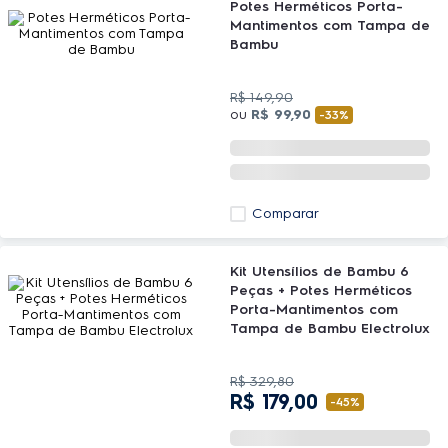
Potes Herméticos Porta-
Mantimentos com Tampa de
Bambu
R$
149
,
90
ou
R$
99
,
90
-
33%
Comparar
Kit Utensílios de Bambu 6
Peças + Potes Herméticos
Porta-Mantimentos com
Tampa de Bambu Electrolux
R$
329
,
80
R$
179
,
00
-
45%