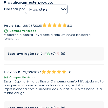
9
avaliaram este produto
Um jato de água é liberado em vários movimentos
em várias direções, atingindo até a região mais
Ordenar por
cheia, garantindo que toda sua louça seja
impecavelmente limpa, independentemente de como
sejam carregados. Proporciona 3x melhor cobertura
Paulo Sabonge
28/08/2023
5.0
de lavagem em comparação a modelos anteriores.
Compra Verificada
Moderna e bonita, lava bem e tem um cesto bastante
funcional.
Air Dry:
O sistema de abertura automática da porta garante
Essa avaliação foi útil?
0
0
que seus pratos estejam secos quando você estiver
pronto para guarda-los. A nova tecnologia air dry
abre parcialmente a porta no fim do ciclo, garantindo
uma maneira natural de obter o máximo desempenho
Luciana Baltar
21/08/2023
5.0
de secagem, reduzindo os custos com energia
Compra Verificada
Essa máquina é maravilhosa. O sistema comfort lift ajuda muito
elétrica.
não precisar abaixar para colocar as louças. Estou
impressionada com a limpeza das loucas. Muito melhor que a
Beam on Floor:
minha antiga.
Uma luz é exibida na parte inferior do produto
refletindo na superfície, ao ligar. A luz vermelha
Essa avaliação foi útil?
0
0