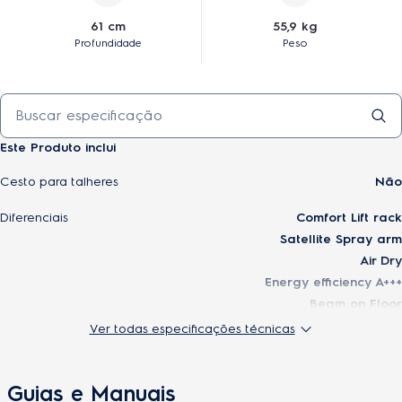
61 cm
55,9 kg
Profundidade
Peso
Este Produto inclui
Cesto para talheres
Não
Diferenciais
Comfort Lift rack
Satellite Spray arm
Air Dry
Energy efficiency A+++
Beam on Floor
SoftGrips & SoftSpikes
Ver todas especificações técnicas
Filtro
Sim
Guias e Manuais
Lava panelas
Sim