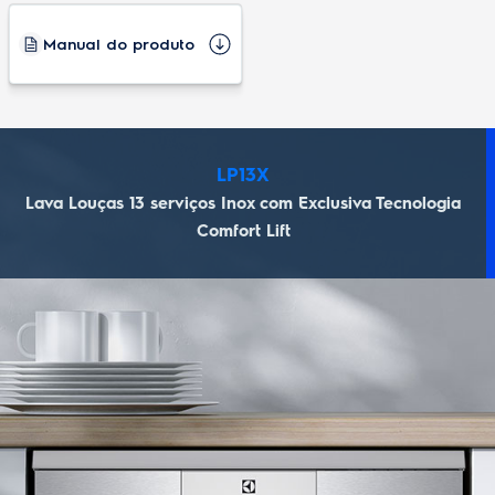
Pés niveladores
Não
Manual do produto
Tampa com visor transparente
Não
Trava painel
Sim
Dispenser para sabão
Sim
Sensor de sujeira
Sim
Função adia lavagem
Sim
Função ECO
Sim
Função pré-lavagem
Sim
Especificações técnicas
Instalação gratuita
Não