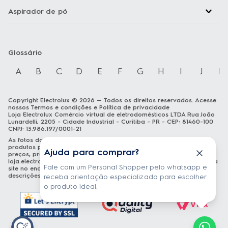
Aspirador de pó
Glossário
A
B
C
D
E
F
G
H
I
J
K
Copyright Electrolux © 2026 — Todos os direitos reservados. Acesse
nossos
Termos e condições
e
Política de privacidade
Loja Electrolux Comércio virtual de eletrodomésticos LTDA Rua João
Lunardelli, 2205 - Cidade Industrial - Curitiba - PR - CEP: 81460-100
CNPJ: 13.986.197/0001-21
As fotos dos produtos são meramente ilustrativas. A venda dos
produtos publicados está sujeita a disponibilidade de estoque. Os
Ajuda para comprar?
preços, promoções e formas de pagamento publicados em
loja.electrolux.com.br
estão válidos exclusivamente para compra via
Fale com um Personal Shopper pelo whatsapp e
site no endereço mencionado. As especificações técnicas e
descrições estão sujeitas a alterações sem aviso prévio.
receba orientação especializada para escolher
o produto ideal.