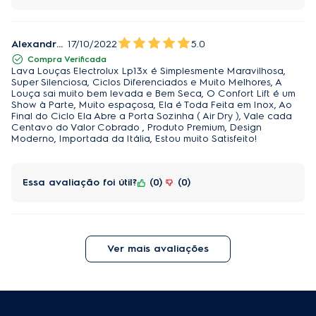
Alexandre Santana
17/10/2022
5.0
Compra Verificada
Lava Louças Electrolux Lp13x é Simplesmente Maravilhosa,
Super Silenciosa, Ciclos Diferenciados e Muito Melhores, A
Louça sai muito bem levada e Bem Seca, O Confort Lift é um
Show à Parte, Muito espaçosa, Ela é Toda Feita em Inox, Ao
Final do Ciclo Ela Abre a Porta Sozinha ( Air Dry ), Vale cada
Centavo do Valor Cobrado , Produto Premium, Design
Moderno, Importada da Itália, Estou muito Satisfeito!
Essa avaliação foi útil?
0
0
Ver mais avaliações