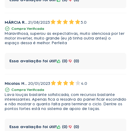
permanece acesa durante todo o seu ciclo, mudando
para a cor verde, somente quando o processo estiver
concluído. As mesmas se apagam ao desligar. Em
MÁRCIA RIBAS
21/08/2023
5.0
caso de funcionamento incorreto, as luzes piscarão
Compra Verificada
em vermelho.
Maravilhosa, superou as expectativas, muito silenciosa por ter
motor inverter, muito grande (eu já tinha outra antes) o
espaço dessa é melhor. Perfeita
SoftGrips & SoftSpikes:
Suas taças merecem segura suavemente cada haste
Essa avaliação foi útil?
0
0
no lugar pelos grampos de borracha SoftGrip, que os
impede de inclinar enquanto os SoftSpikes® de
borracha fornecem suporte extra. As braçadeiras
SoftGrip seguram suas taças, protegendo-os contra
Nicolas Herlin
20/01/2023
4.0
inclinações ou danos.
Compra Verificada
Lava louças bastante sofisticada, com recursos bastante
interessantes. Apenas fica a ressalva do painel ficar escondido
e não mostrar o quanto falta para terminar o ciclo. Dentre os
pontos fortes está no sistema de apoio de taças.
Essa avaliação foi útil?
0
0