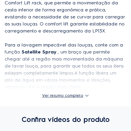
Comfort Lift rack, que permite a movimentação da 
Consumo de água (L/ciclo)
11
cesta inferior de forma ergonômica e prática, 
Cor
Silver
evistando a necessidade de se curvar para carregar 
as suas louças. O comfort lift garante estabilidade no 
Potência
220W
carregamento e descarregamento da LP13X. 

Temperatura da água
70°C
Para a lavagem impecável das louças, conte com a 
Acabamento lateral
Silver
função 
Satellite Spray 
, um braço que permite 
chegar até a região mais movimentada da máquina 
Comprimento máximo da mangueira
1,6 m
de lavar louça, para garantir que todos os seus itens 
estejam completamente limpos.A função libera um 
Programas
Sim
jato de água em vários movimentos e direções, 
Painel
Touch on glass
atingindo até a região mais cheia.

Ver resumo completo
Quantidade de pulverizadores
3
O sistema de abertura automática da porta garante 
que seus pratos estejam secos quando você estiver 
Acabamento frontal
Aço inox
pronto para guarda-los. A nova tecnologia air dry 
Confira vídeos do produto
Acabamento interno
Aço inox
abre parcialmente a porta no fim do ciclo, 
garantindo uma maneira natural de obter o máximo 