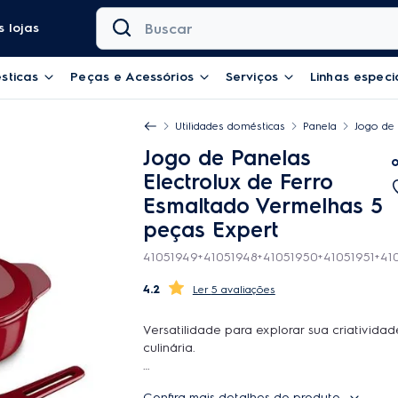
Buscar
 lojas
sticas
Peças e Acessórios
Serviços
Linhas especi
Utilidades domésticas
Panela
Jogo de 
Jogo de Panelas
Electrolux de Ferro
Esmaltado Vermelhas 5
peças Expert
41051949+41051948+41051950+41051951+41
4.2
5 avaliações
Versatilidade para explorar sua criatividad
culinária.
A Electrolux traz para você a nova Panela
Confira mais detalhes do produto