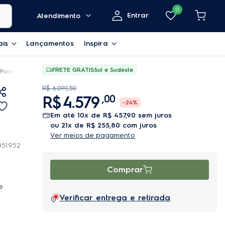
0
Entrar
Atendimento
ais
Lançamentos
Inspira
FRETE GRÁTIS
Sul e Sudeste
Panelas Electrolux de Ferro Esmaltado Vermelhas 5 peças Expert
R$
6
.
099
,
50
R$
4
.
579
,
00
-
24%
em até
10
x de
R$
457
,
90
sem juros
ou
21
x de
R$
255
,
80
com juros
Ver meios de pagamento
051952
Comprar
e
Verificar entrega e retirada
 de