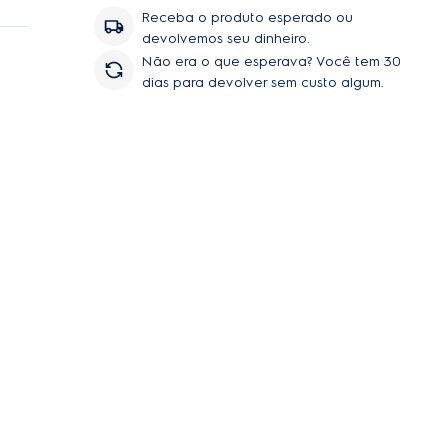
ux
Receba o produto esperado ou
de
devolvemos seu dinheiro.
de
Não era o que esperava? Você tem 30
dias para devolver sem custo algum.
tos
a
da a
a,
o e
ia
da
e na