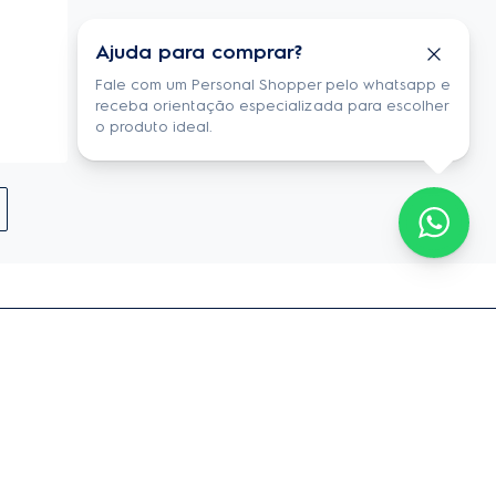
Ajuda para comprar?
Fale com um Personal Shopper pelo whatsapp e
receba orientação especializada para escolher
o produto ideal.
Cadastre-se
za o uso de seus dados pessoais para (i) envio de e-mail marketing, (ii)
ades de aparelhos conectados, como habilitação do recurso de