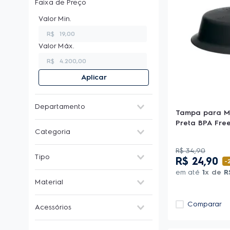
Faixa de Preço
R$
R$
Aplicar
Departamento
Tampa para Mi
Preta BPA Fre
Utilidades domésticas
Categoria
Utensílios de cozinha
R$
34
,
90
Tipo
R$
24
,
90
Utensílios para casa
-
Panela
em até
1
x de
R
Capa para máquina de lavar
Material
Acessórios adega
Limpa vidro e vitrocerâmico
Polidor para inox
Cerâmica
Comparar
Acessórios
Mop
Inox
Limpa máquina de lavar
Para Air Fryer
Limpa forno e grill