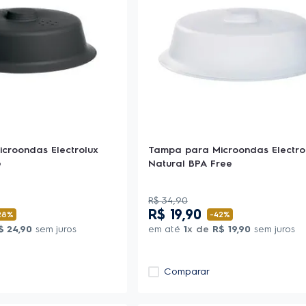
croondas Electrolux
Tampa para Microondas Electro
e
Natural BPA Free
R$
34
,
90
R$
19
,
90
28%
-
42%
$
24
,
90
sem juros
em até
1
x de
R$
19
,
90
sem juros
Comparar