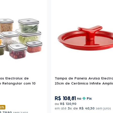
os Electrolux de
Tampa de Panela Avulsa Electro
o Retangular com 10
25cm de Cerâmica Infinite Ampli
R$
108
,
81
no
Pix
ou
R$
120
,
90
32%
em até
3
x de
R$
40
,
30
sem juros
$
79
,
90
sem juros