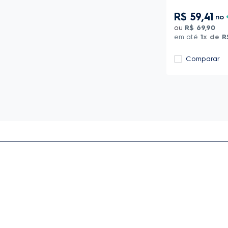
R$
59
,
41
no
ou
R$
69
,
90
em até
1
x de
R
Comparar
Receba informações exclusivas e
atualizações diretamente em sua caixa
de entrada!