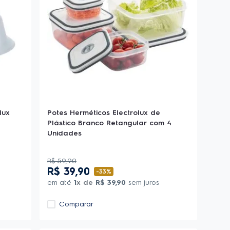
lux
Potes Herméticos Electrolux de
Plástico Branco Retangular com 4
Unidades
R$
59
,
90
R$
39
,
90
-
33%
em até
1
x de
R$
39
,
90
sem juros
Comparar