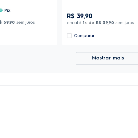
Pix
R$
39
,
90
$
69
,
90
sem juros
em até
1
x de
R$
39
,
90
sem juros
Comparar
Mostrar mais
Nome Completo
E-mail
Ao se cadastrar, você concorda com a nossa
Política de Privacidade
e autori
ofertas de produtos, serviços e lançamentos e (iii) registro de funcionalid
localização.