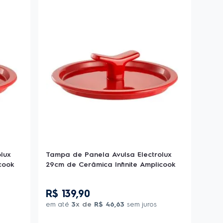
lux
Tampa de Panela Avulsa Electrolux
cook
29cm de Cerâmica Infinite Amplicook
R$
139
,
90
em até
3
x de
R$
46
,
63
sem juros