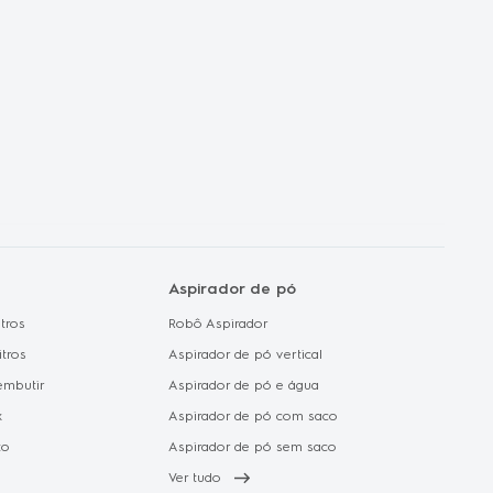
ux no mundo
de Privacidade e
 de Dados
de Cookie
Aspirador de pó
tros
Robô Aspirador
itros
Aspirador de pó vertical
embutir
Aspirador de pó e água
x
Aspirador de pó com saco
to
Aspirador de pó sem saco
Ver tudo