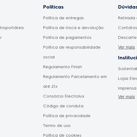
Políticas
Dúvidas
Política de entregas
Retirada 
etroportáteis
Política de troca e devolução
Contatos 
r
Política de pagamentos
Descarte
Ver mais
Política de responsabilidade
Meu prod
social
Como fic
Instituc
Regulamento Finish
pagament
Sustenta
omésticos
Regulamento Parcelamento em
aprovad
Lojas Ele
do Consumidor
até 21x
Disponib
Imprensa
 Mães
Consórcio Electrolux
Agendam
Ver mais
Forneced
Pais
Código de conduta
Seja um 
Política de privacidade
Vendas C
tástica
Termo de uso
Oportuni
Política de cookies