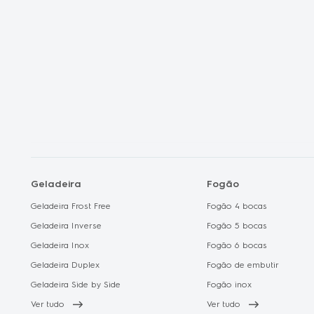
Electrolux no C
Geladeira
Fogão
Geladeira Frost Free
Fogão 4 bocas
Geladeira Inverse
Fogão 5 bocas
Geladeira Inox
Fogão 6 bocas
Geladeira Duplex
Fogão de embutir
Geladeira Side by Side
Fogão inox
Ver tudo
Ver tudo