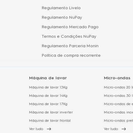
Electrol
hile
Regulamento Livelo
Política 
Regulamento NuPay
Proteção
Regulamento Mercado Pago
Política 
Termos e Condições NuPay
Regulamento Parceria Monin
Política de compra recorrente
Máquina de lavar
Micro-ondas
Máquina de lavar 13Kg
Micro-ondas 20 li
Máquina de lavar 14Kg
Micro-ondas 30 l
Máquina de lavar 17Kg
Micro-ondas de 
Máquina de lavar inverter
Micro-ondas ino
Máquina de lavar frontal
Micro-ondas pre
Ver tudo
Ver tudo