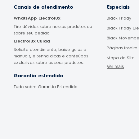
Canais de atendimento
Especiais
WhatsApp Electrolux
Black Friday
Tire dúvidas sobre nossos produtos ou
Black Friday El
sobre seu pedido.
Black Novembe
Electrolux Cuida
Páginas Inspira
Solicite atendimento, baixe guias e
manuais, e tenha dicas e conteúdos
Mapa do Site
exclusivos sobre os seus produtos.
Ver mais
Cyber Monday
Garantia estendida
Saldão Eletrod
Tudo sobre Garantia Estendida
Promoção Mês 
Oferta Dia das
Oferta Dia dos 
Frete Grátis
Liquidação Fan
Shopclub