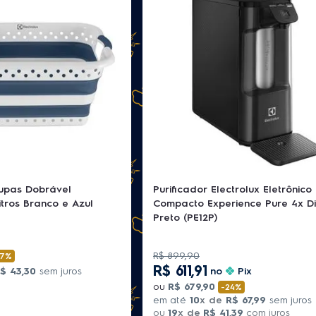
upas Dobrável
Purificador Electrolux Eletrônico
itros Branco e Azul
Compacto Experience Pure 4x Di
Preto (PE12P)
R$
899
,
90
-
7%
R$
611
,
91
$
43
,
30
sem juros
no
Pix
ou
R$
679
,
90
-
24%
em até
10
x de
R$
67
,
99
sem juros
ou
19
x de
R$
41
,
39
com juros