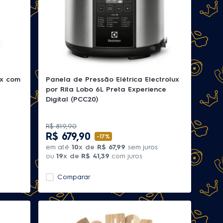
ux com
Panela de Pressão Elétrica Electrolux
por Rita Lobo 6L Preta Experience
Digital (PCC20)
R$
819
,
90
R$
679
,
90
-
17%
em até
10
x de
R$
67
,
99
sem juros
ou
19
x de
R$
41
,
39
com juros
Comparar