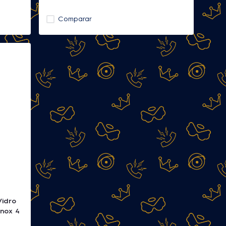
Comparar
Vidro
nox 4