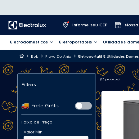
Informe seu CEP
Nossas
Eletrodomésticos
Eletroportáteis
Utilidades domé
Bbb
Prova Do Anjo
Eletroportatil E Utilidades Domes
23
produtos
Filtros
Frete Grátis
Faixa de Preço