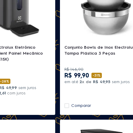
ctrolux Eletrônico
Conjunto Bowls de Inox Electrol
ient Painel Mecânico
Tampa Plástica 3 Peças
E15X)
R$
146
,
90
R$
99
,
90
-
31%
-
28%
em até
2
x de
R$
49
,
95
sem juros
R$
49
,
99
sem juros
2
,
61
com juros
Comparar