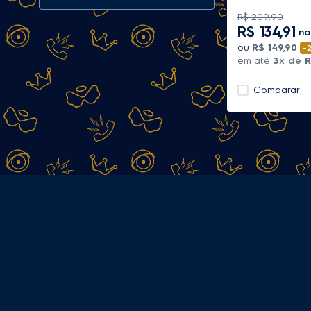
Filtro deslizante
Vidro
R$
209
,
90
R$
134
,
91
n
ou
R$
149
,
90
-
em até
3
x de
R
Comparar