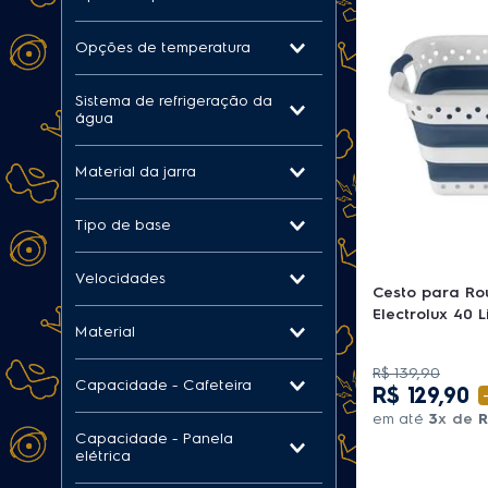
Ver mais 5
Vertical
Opções de temperatura
Natural, Fria e Gelada
Sistema de refrigeração da
água
Eletrônico
Material da jarra
Vidro
Tipo de base
Resilium SKI
Velocidades
Cesto para Ro
Electrolux 40 L
6 + Pulse
Material
Velocidade variável
Inox
R$
139
,
90
Capacidade - Cafeteira
R$
129
,
90
em até
3
x de
R
12-19 xícaras
Capacidade - Panela
30-39 xícaras
elétrica