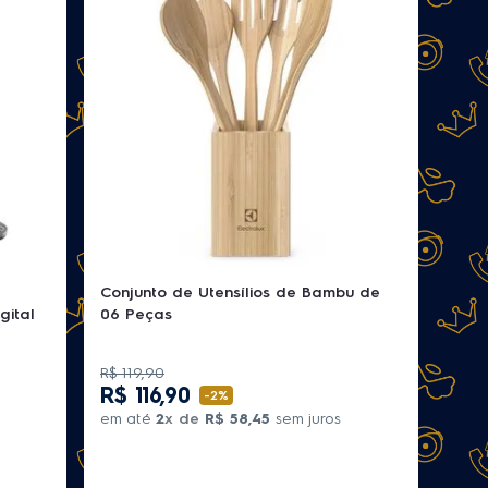
Conjunto de Utensílios de Bambu de
gital
06 Peças
R$
119
,
90
R$
116
,
90
-
2%
em até
2
x de
R$
58
,
45
sem juros