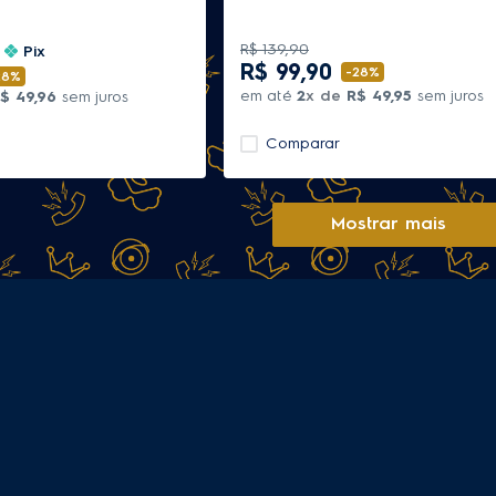
R$
139
,
90
o
Pix
R$
99
,
90
-
28%
28%
em até
2
x de
R$
49
,
95
sem juros
$
49
,
96
sem juros
Comparar
Mostrar mais