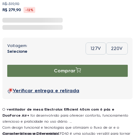
R$
319
,
90
R$
279
,
90
-
12%
127V
220V
Comprar
Verificar entrega e retirada
O
ventilador de mesa Electrolux Efficient 40cm com 6 pás e
DuoForce Air+
foi desenvolvido para oferecer conforto, funcionamento
silencioso e praticidade no uso diário.
Com design funcional e tecnologias que otimizam o fluxo de ar e o
consumo de energia, o modelo EFD40 é uma solução versátil para tornar
Características e Diferenciais