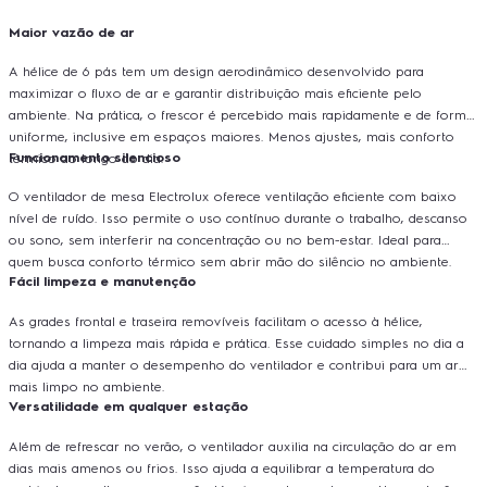
Maior vazão de ar
A hélice de 6 pás tem um design aerodinâmico desenvolvido para
maximizar o fluxo de ar e garantir distribuição mais eficiente pelo
ambiente. Na prática, o frescor é percebido mais rapidamente e de forma
uniforme, inclusive em espaços maiores. Menos ajustes, mais conforto
Funcionamento silencioso
térmico ao longo do dia.
O ventilador de mesa Electrolux oferece ventilação eficiente com baixo
nível de ruído. Isso permite o uso contínuo durante o trabalho, descanso
ou sono, sem interferir na concentração ou no bem-estar. Ideal para
quem busca conforto térmico sem abrir mão do silêncio no ambiente.
Fácil limpeza e manutenção
As grades frontal e traseira removíveis facilitam o acesso à hélice,
tornando a limpeza mais rápida e prática. Esse cuidado simples no dia a
dia ajuda a manter o desempenho do ventilador e contribui para um ar
mais limpo no ambiente.
Versatilidade em qualquer estação
Além de refrescar no verão, o ventilador auxilia na circulação do ar em
dias mais amenos ou frios. Isso ajuda a equilibrar a temperatura do