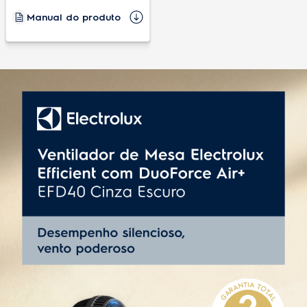
Peso do produto
3,55 Kg
Manual do produto
Código comercial - 127V
3510AIBR404
Cor
Grafite
Origem
Nacional
Garantia do produto
2 anos
Altura do produto embalado
65,4 cm
Peso do produto embalado
4,2 Kg
Profundidade do produto embalado
18,1 cm
EAN - 220v
7909569473160
EAN-13
7909569473153 (127V), 7909569473160 (220V)
Largura do produto embalado
53,9 cm