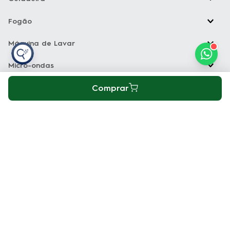
Fogão
Máquina de Lavar
Micro-ondas
Comprar
Aspirador de pó
Glossário
A
B
C
D
E
F
G
H
I
J
K
Copyright Electrolux © 2026 — Todos os direitos reservados. Acesse
nossos
Termos e condições
e
Política de privacidade
Loja Electrolux Comércio virtual de eletrodomésticos LTDA Rua João
Lunardelli, 2205 - Cidade Industrial - Curitiba - PR - CEP: 81460-100
CNPJ: 13.986.197/0001-21
As fotos dos produtos são meramente ilustrativas. A venda dos
produtos publicados está sujeita a disponibilidade de estoque. Os