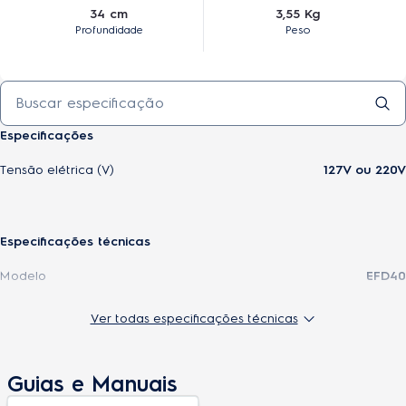
34 cm
3,55 Kg
Profundidade
Peso
Especificações
Tensão elétrica (V)
127V ou 220V
Especificações técnicas
Modelo
EFD40
Altura do produto
65,4 cm
Ver todas especificações técnicas
Largura do produto
47,9 cm
Guias e Manuais
Profundidade do produto
34 cm