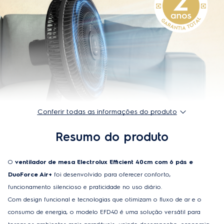
Código comercial - 220V
3510AIBR504
Frequência
60 Hz
Frequência 220V
60Hz
Garantia
2 anos
Frequência 127V
60Hz
Conferir todas as informações do produto
Resumo do produto
O
 ventilador de mesa Electrolux Efficient 40cm com 6 pás e 
DuoForce Air+
 foi desenvolvido para oferecer conforto, 
funcionamento silencioso e praticidade no uso diário. 
Com design funcional e tecnologias que otimizam o fluxo de ar e o 
consumo de energia, o modelo EFD40 é uma solução versátil para 