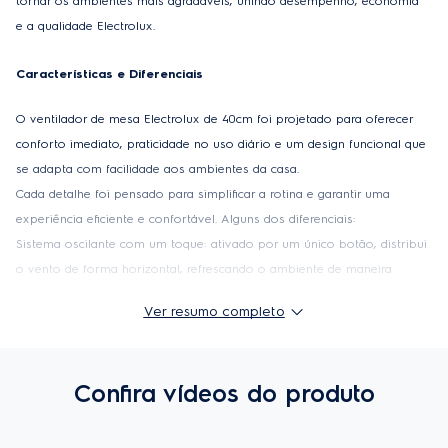
tornar os ambientes mais agradáveis, unindo desempenho, economia 
e a qualidade Electrolux. 
Características e Diferenciais 
O ventilador de mesa Electrolux de 40cm foi projetado para oferecer 
conforto imediato, praticidade no uso diário e um design funcional que 
se adapta com facilidade aos ambientes da casa. 
Cada detalhe foi pensado para simplificar a rotina e garantir uma 
experiência eficiente e confortável. Alguns dos diferenciais: 
Sistema oscilante com um toque: ativado por um único botão, distribui 
o vento de forma horizontal, refrescando o ambiente de maneira 
uniforme. 
Ver resumo completo
Ajuste de inclinação vertical em 3 posições: permite direcionar o fluxo 
de ar conforme a sua necessidade, seja para uso no sofá, na cama ou 
na mesa de trabalho. 
Confira vídeos do produto
Suporte para enrolar o cabo: facilita a organização e contribui para um 
visual mais limpo quando o ventilador não está em uso. 
Cabo de 1,3 metros: oferece mais autonomia na hora de posicionar o 