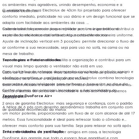
os ambientes mais agradáveis, unindo desempenho, economia e a
O ventilador de mesa Electrolux de 40cm foi projetado para oferecer
qualidade Electrolux.
conforto imediato, praticidade no uso diário e um design funcional que se
adapta com facilidade aos ambientes da casa.
Cada detalhe foi pensado para simplificar a rotina e garantir uma
Sistema oscilante com um toque: ativado por um único botão, distribui o
experiência eficiente e confortável. Alguns dos diferenciais:
vento de forma horizontal, refrescando o ambiente de maneira uniforme.
Ajuste de inclinação vertical em 3 posições: permite direcionar o fluxo de
ar conforme a sua necessidade, seja para uso no sofá, na cama ou na
mesa de trabalho.
Suporte para enrolar o cabo: facilita a organização e contribui para um
Tecnologias e Funcionalidades
visual mais limpo quando o ventilador não está em uso.
Com o objetivo de entregar desempenho consistente, conforto sonoro e
Cabo de 1,3 metros: oferece mais autonomia na hora de posicionar o
eficiência energética, o ventilador de mesa Electrolux combina tecnologia
ventilador, sem limitar a disposição dos móveis.
avançada e design inteligente para melhorar o bem-estar no dia a dia.
Base multifuncional e estável: oferece firmeza durante o funcionamento,
Confira algumas das principais tecnologias e funcionalidades do
facilita o acesso ao botão de velocidade e ainda acomoda pequenos
Tecnologia DuoForce Air+
eletroportátil.
objetos.
2 anos de garantia Electrolux: mais segurança e confiança, com o padrão
A hélice de 6 pás com desenho aerodinâmico trabalha em conjunto com
de qualidade reconhecido da marca.
um motor potente, proporcionando um fluxo de ar com alcance de até 17
metros. Essa funcionalidade é ideal para refrescar todo o cômodo e
oferecer mais conforto para sua família. Seja para relaxar no sofá após
Três velocidades de ventilação
um dia de trabalho ou para receber amigos em casa, a tecnologia
DuoForce Air+ garante que todo o espaço fique agradável e com