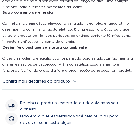
ambiente e melhora a sensação térmica ao longo do ano. Uma solução
funcional para diferentes momentos da rotina.
Baixo consumo de energia
Com eficiência energética elevada, o ventilador Electrolux entrega ótimo
desempenho com menor gasto elétrico. É uma escolha prática para quem
utiliza o produto por longos períodos, garantindo conforto térmico sem
impacto significativo na conta de energia.
Design funcional que se integra ao ambiente
O design moderno e equilibrado foi pensado para se adaptar facilmente a
diferentes estilos de decoração. Além da estética, cada elemento é
funcional, facilitando o uso diário e a organização do espaço. Um produto
que alia desempenho, praticidade e sofisticação.
Confira mais detalhes do produto
Com eficiência energética, desempenho consistente e design que se
integra ao ambiente, o ventilador de mesa Electrolux DuoForce Air+ Cinza
entrega conforto e praticidade com a qualidade e inovação que são marca
da Electrolux.
Receba o produto esperado ou devolvemos seu
dinheiro.
Não era o que esperava? Você tem 30 dias para
devolver sem custo algum.