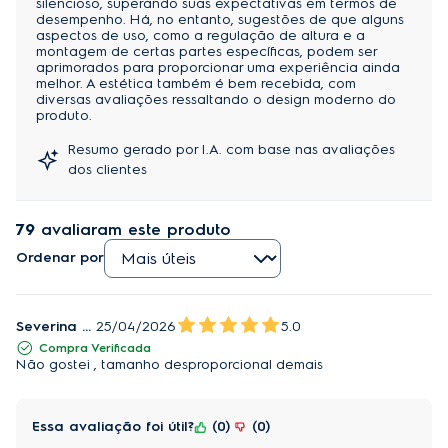
silencioso, superando suas expectativas em termos de
desempenho. Há, no entanto, sugestões de que alguns
aspectos de uso, como a regulação de altura e a
montagem de certas partes específicas, podem ser
Eficiência energética A em todas as velocidades 
aprimorados para proporcionar uma experiência ainda
melhor. A estética também é bem recebida, com
diversas avaliações ressaltando o design moderno do
Use seu ventilador com a máxima potência, sem se preocupar com a 
produto.
conta de luz ou o impacto ambiental. 
Resumo gerado por I.A. com base nas avaliações
A classificação A em todas as velocidades permite que você desfrute 
dos clientes
do conforto contínuo com a tranquilidade de estar fazendo uma 
escolha inteligente e sustentável, alinhada aos seus valores. 
79
avaliaram este produto
Design inovador Electrolux 
Ordenar por
Mais do que um ventilador, uma peça que complementa sua 
decoração. 
Severina M.
25/04/2026
5.0
Criado para se integrar ao seu espaço com sofisticação, seu design 
Compra Verificada
Não gostei , tamanho desproporcional demais
inteligente também foi pensado para uma limpeza rápida e 
descomplicada, liberando tempo na sua agenda para o que realmente 
importa. É o equilíbrio perfeito entre forma e função. 
Essa avaliação foi útil?
0
0