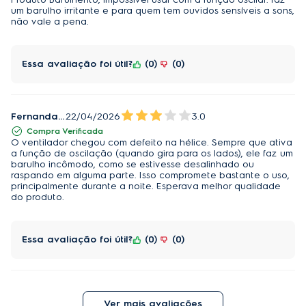
um barulho irritante e para quem tem ouvidos sensíveis a sons,
Ideal para quem busca conforto térmico sem abrir mão do silêncio no 
não vale a pena.
ambiente. 
Fácil limpeza e manutenção 
Essa avaliação foi útil?
0
0
As grades frontal e traseira removíveis facilitam o acesso à hélice, 
tornando a limpeza mais rápida e prática. Esse cuidado simples no dia 
Fernanda G.
22/04/2026
3.0
a dia ajuda a manter o desempenho do ventilador e contribui para um 
Compra Verificada
ar mais limpo no ambiente. 
O ventilador chegou com defeito na hélice. Sempre que ativa
a função de oscilação (quando gira para os lados), ele faz um
barulho incômodo, como se estivesse desalinhado ou
Versatilidade em qualquer estação 
raspando em alguma parte. Isso compromete bastante o uso,
principalmente durante a noite. Esperava melhor qualidade
do produto.
Além de refrescar no verão, o ventilador auxilia na circulação do ar em 
dias mais amenos ou frios. Isso ajuda a equilibrar a temperatura do 
ambiente e melhora a sensação térmica ao longo do ano. Uma 
Essa avaliação foi útil?
0
0
solução funcional para diferentes momentos da rotina. 
Baixo consumo de energia 
Ver mais avaliações