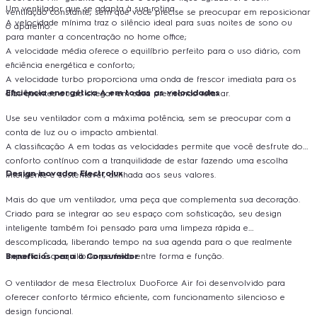
Um ventilador que se adapta à sua rotina.
ventilação constante, sem que você precise se preocupar em reposicionar
A velocidade mínima traz o silêncio ideal para suas noites de sono ou
o aparelho.
para manter a concentração no home office;
A velocidade média oferece o equilíbrio perfeito para o uso diário, com
eficiência energética e conforto;
A velocidade turbo proporciona uma onda de frescor imediata para os
Eficiência energética A em todas as velocidades
dias quentes ou ao chegar em casa precisando relaxar.
Use seu ventilador com a máxima potência, sem se preocupar com a
conta de luz ou o impacto ambiental.
A classificação A em todas as velocidades permite que você desfrute do
conforto contínuo com a tranquilidade de estar fazendo uma escolha
Design inovador Electrolux
inteligente e sustentável, alinhada aos seus valores.
Mais do que um ventilador, uma peça que complementa sua decoração.
Criado para se integrar ao seu espaço com sofisticação, seu design
inteligente também foi pensado para uma limpeza rápida e
descomplicada, liberando tempo na sua agenda para o que realmente
importa. É o equilíbrio perfeito entre forma e função.
Benefícios para o Consumidor
O ventilador de mesa Electrolux DuoForce Air foi desenvolvido para
oferecer conforto térmico eficiente, com funcionamento silencioso e
design funcional.