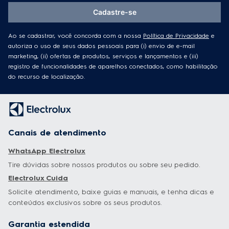
Cadastre-se
Ao se cadastrar, você concorda com a nossa
Política de Privacidade
e
autoriza o uso de seus dados pessoais para (i) envio de e-mail
marketing, (ii) ofertas de produtos, serviços e lançamentos e (iii)
registro de funcionalidades de aparelhos conectados, como habilitação
do recurso de localização.
Canais de atendimento
WhatsApp Electrolux
Tire dúvidas sobre nossos produtos ou sobre seu pedido.
Electrolux Cuida
Solicite atendimento, baixe guias e manuais, e tenha dicas e
conteúdos exclusivos sobre os seus produtos.
Garantia estendida