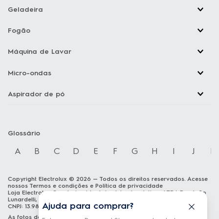
Geladeira
Fogão
Máquina de Lavar
Micro-ondas
Aspirador de pó
Glossário
A
B
C
D
E
F
G
H
I
J
K
Copyright Electrolux © 2026 — Todos os direitos reservados. Acesse
nossos
Termos e condições
e
Política de privacidade
Loja Electrolux Comércio virtual de eletrodomésticos LTDA Rua João
Lunardelli, 2205 - Cidade Industrial - Curitiba - PR - CEP: 81460-100
Ajuda para comprar?
CNPJ: 13.986.197/0001-21
As fotos dos produtos são meramente ilustrativas. A venda dos