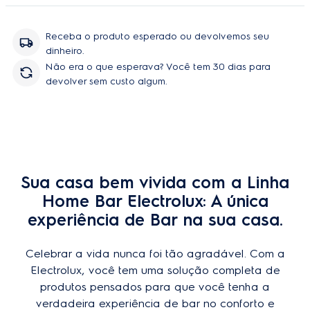
O
Suporte Emborrachado com 4 Porta-Copos
Integrados Electrolux
colabora para que as suas
Receba o produto esperado ou devolvemos seu
celebrações em casa sejam ainda mais práticas. Com
dinheiro.
ele, você ganha mais estabilidade e conforto ao servir
Não era o que esperava? Você tem 30 dias para
a sua bebida preferida.
devolver sem custo algum.
O material do suporte é emborrachado, o que
colabora com a
segurança e a proteção
,
pois dá
mais estabilidade e protege a cervejeira e superfícies
que estão em volta caso o líquido respingue. Além
disso, proporciona uma área de apoio que ajuda
contra o deslizamento de copos e barris.
Sua casa bem vivida com a Linha
Home Bar Electrolux: A única
O destaque fica com o
design
desse produto, que foi
experiência de Bar na sua casa.
projetado para se adequar a qualquer tipo de evento.
Comprar
O charme fica por conta do tamanho e formato, que se
encaixam perfeitamente com a
Cervejeira Home Bar
Celebrar a vida nunca foi tão agradável. Com a
Electrolux Frost Free 100L
e a
Torre de Chopp Beer
Electrolux, você tem uma solução completa de
Flow Electrolux
. O que complementa esse acessório
produtos pensados para que você tenha a
são os porta-copos, 4 unidades que estendem a
verdadeira experiência de bar no conforto e
proteção das superfícies e podem ser perfeitamente