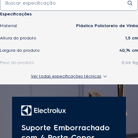
Especificações
Material
Plástico Policloreto de Vinila
Altura do produto
1,5 cm
Largura do produto
40,74 cm
Peso do produto
0,46 Kg
Cor
Preto
Ver todas especificações técnicas
Altura do produto embalado
11,22 cm
Compatibilidade
compativel com EB100 EB10C
Profundidade do produto
1,2 cm
Dimensões do produto (AxLxP)
1,5x40,74x1,2cm
Largura do produto embalado
41,2 cm