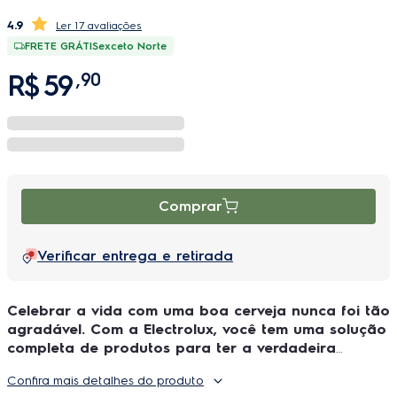
4.9
17 avaliações
FRETE GRÁTIS
exceto Norte
R$
59
,
90
Comprar
Verificar entrega e retirada
Celebrar a vida com uma boa cerveja nunca foi tão
agradável. Com a Electrolux, você tem uma solução
completa de produtos para ter a verdadeira
experiência de bar, no conforto e descontração da
Confira mais detalhes do produto
sua casa.