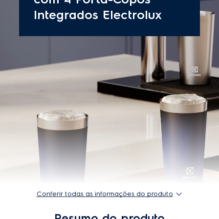
Profundidade do produto embalado
11,6 cm
Peso do produto embalado
0,51 Kg
Especificações técnicas
Origem
Importado
EAN-13
7909569488195
Modelo
A29534301
Conferir todas as informações do produto
Resumo do produto