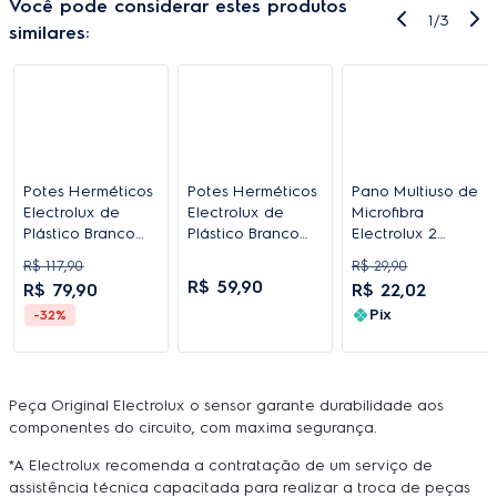
Você pode considerar estes produtos
1
/
3
similares:
Potes Herméticos
Potes Herméticos
Pano Multiuso de
Electrolux de
Electrolux de
Microfibra
Plástico Branco
Plástico Branco
Electrolux 2
Retangular com
Redondo com 4
Unidades
R$
117
,
90
R$
29
,
90
10 Unidades
Unidades
R$
59
,
90
R$
79
,
90
R$
22
,
02
Pix
-32%
Peça Original Electrolux o sensor garante durabilidade aos
componentes do circuito, com maxima segurança.
*A Electrolux recomenda a contratação de um serviço de
assistência técnica capacitada para realizar a troca de peças