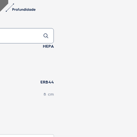
HEPA
ERB44
8 cm
32 cm
32 cm
2,36 kg