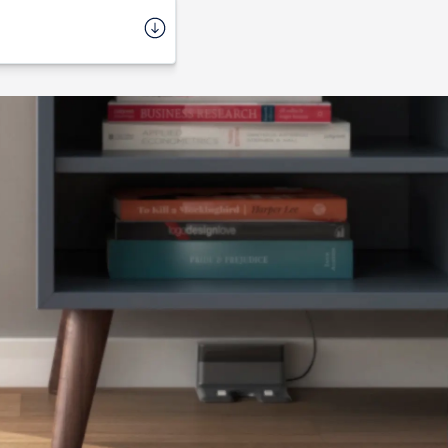
45,2 cm
17909569491437
Importado
1 ano
7909569491430
42,7 cm
3,6 kg
balado
11,7 cm
49 cm
36,5 cm
16,2 kg