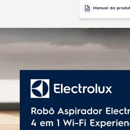
Base de Carregamento
Manual do produ
Capacidade do Reservatór
Cor
Nível de ruído (dB)
Potência (W)
Controle remoto
Tipo de bateria
Tempo aproximado para re
Tipo de filtragem
Quantidade por caixa mas
Capacidade
Capacidad
total do