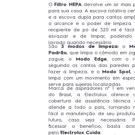
O
Filtro HEPA
devolve um ar mais 
para sua casa. A escova rotativa cen
e a escova dupla para cantos amp
o alcance e o poder de limpeza.
recipiente de pó de 520 ml é fáci
esvaziar e de limpar, podendo 
lavado quando necessário.
São
3 modos de limpeza:
o
M
Padrão
, que limpa o cômodo em zi
zague; o
Modo Edge
, com o r
seguindo os cantos das paredes 
fazer a limpeza; e
o
Modo Spot
,
limpa com um movimento em espir
serve para sujeiras localizadas.
Marca de aspiradores n° 1 em ve
do Brasil, a Electrolux oferece
cobertura de assistência técnica
atende a todo o país, tornando 
fácil a manutenção de seu produt
futuro, caso seja necessária. 
acessar o benefício, basta aci
*
pelo
Electrolux Cuida
.