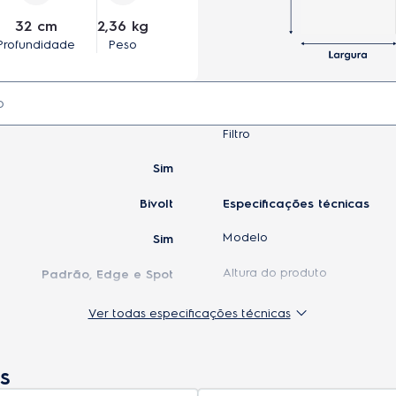
32 cm
2,36 kg
Profundidade
Peso
Filtro
Sim
Bivolt
Especificações técnicas
Modelo
Sim
Altura do produto
Padrão, Edge e Spot
Largura do produto
1 unidade
Ver todas especificações técnicas
Profundidade do produto
1 kit
s
Peso do produto
1 unidade