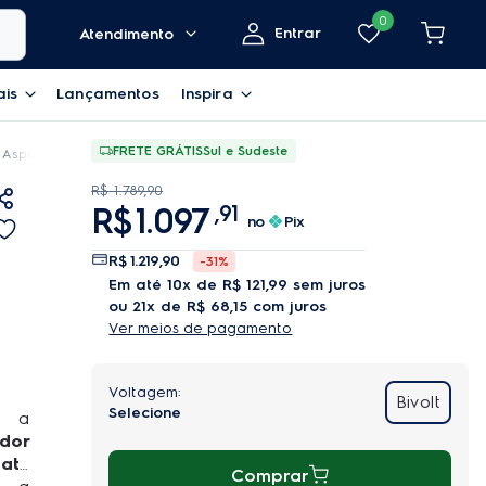
0
Entrar
Atendimento
ais
Lançamentos
Inspira
FRETE GRÁTIS
Sul e Sudeste
Aspirador Electrolux 4 em 1 Wi-Fi Experience até 2h Azul (ERB44)
R$
1
.
789
,
90
R$
1
.
097
,
91
no
Pix
R$
1
.
219
,
90
-
31%
em até
10
x de
R$
121
,
99
sem juros
ou
21
x de
R$
68
,
15
com juros
Ver meios de pagamento
Bivolt
e a
dor
 até
Comprar