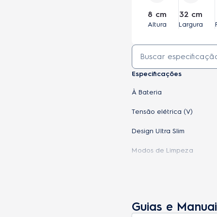
8 cm
32 cm
Altura
Largura
Especificações
À Bateria
Tensão elétrica (V)
Design Ultra Slim
Modos de Limpeza
Pano de Microfibra
Escovas Laterais
Guias e Manuai
Pincel para Limpeza