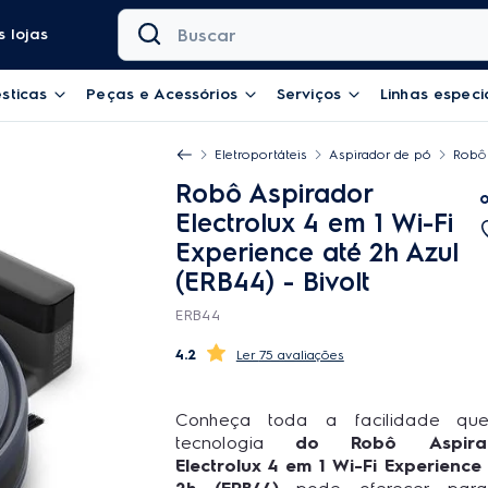
Buscar
 lojas
sticas
Peças e Acessórios
Serviços
Linhas especi
Eletroportáteis
Aspirador de pó
Robô 
Robô Aspirador
Electrolux 4 em 1 Wi-Fi
Experience até 2h Azul
(ERB44)
- Bivolt
ERB44
4.2
75 avaliações
Conheça toda a facilidade qu
tecnologia
do Robô Aspira
Electrolux 4 em 1 Wi-Fi Experience