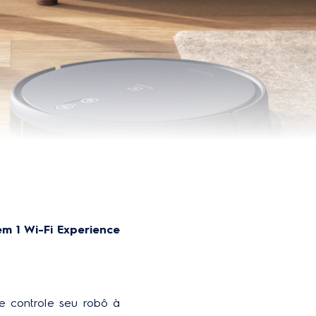
o
35 cm
1 ano
m 1 Wi-Fi Experience 
e controle seu robô à 