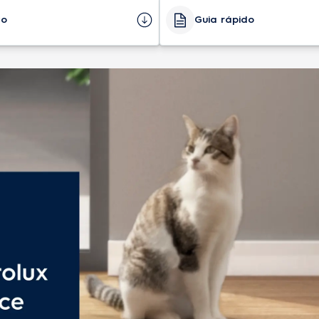
Altura (caixa master)
Sim
to
Guia rápido
EAN-14
io para Pó (ml)
520 ml
Origem
Azul
Garantia do produto
72 dB
EAN-13
100 W
Altura do produto embalado
Sim
Peso do produto embalado
Íon-lítio
Profundidade do produto em
carga (h)
4-6h
Largura (caixa master)
HEPA
Profundidade (caixa master)
ter
4
Peso bruto (caixa master)
e do reservatório para pó
(ml) 520 ml; Capacidade do