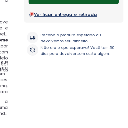
a a
Verificar entrega e retirada
move
me e
pelo
Receba o produto esperado ou
ome
devolvemos seu dinheiro.
 por
Não era o que esperava? Você tem 30
com
dias para devolver sem custo algum.
elo
az o
deal
para
tras
 uma
ies.
imo,
para
a a
 uma
ando