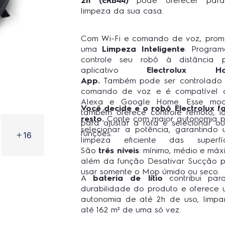
2h (ERB44)
pode oferecer par
limpeza da sua casa.
Com Wi-Fi e comando de voz, pro
uma
Limpeza Inteligente
. Progra
controle seu robô à distância 
aplicativo
Electrolux H
App.
Também pode ser controlado
comando de voz e é compatível 
Alexa e Google Home. Esse mod
Você decide e o robô Electrolux f
também oferece controle remoto, i
resto.
Conte com maior autonomia 
para ajustar a rota e selecionar ou
selecionar a potência, garantindo
funções.
16
limpeza eficiente das superfíc
São
três níveis
: mínimo, médio e máx
além da função Desativar Sucção 
usar somente o Mop úmido ou seco.
A
bateria de lítio
contribui par
durabilidade do produto e oferece
autonomia de até 2h de uso, limp
até 162 m² de uma só vez.