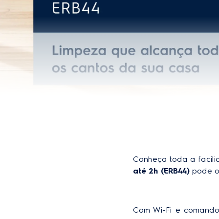
reservatório
reserva
(ml)
Conheça toda a facili
até 2h (ERB44)
 pode o
Com Wi-Fi e comando