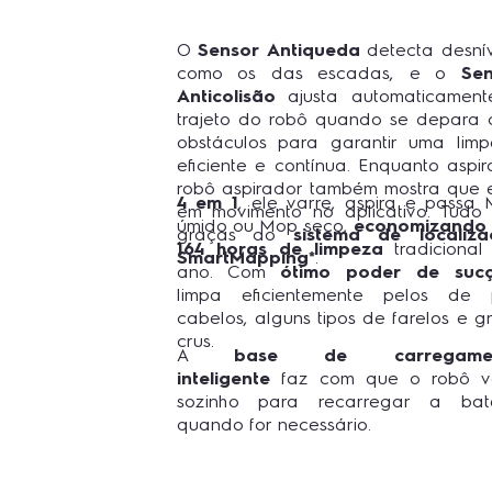
O
Sensor Antiqueda
detecta desnív
como os das escadas, e o
Sen
Anticolisão
ajusta automaticament
trajeto do robô quando se depara
obstáculos para garantir uma lim
eficiente e contínua. Enquanto aspir
robô aspirador também mostra que 
4 em 1
, ele varre, aspira e passa
em movimento no aplicativo. Tudo 
úmido ou Mop seco,
economizando 
graças ao
sistema de localiza
164 horas de limpeza
tradicional
SmartMapping*
.
ano. Com
ótimo poder de suc
limpa eficientemente pelos de 
cabelos, alguns tipos de farelos e g
crus.
A
base de carregame
inteligente
faz com que o robô vo
sozinho para recarregar a bate
quando for necessário.