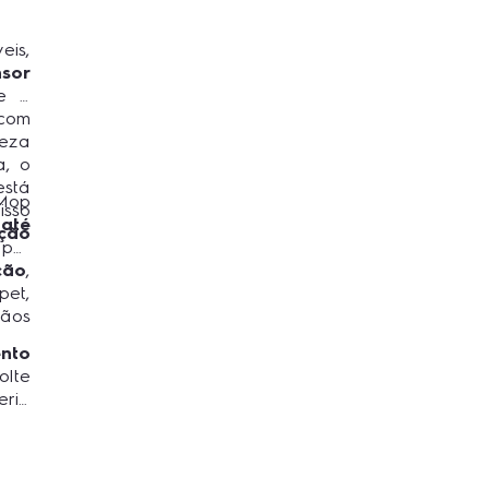
eis,
sor
e o
 com
peza
a, o
está
 Mop
isso
até
ção
 por
ção
,
pet,
rãos
nto
lte
ria