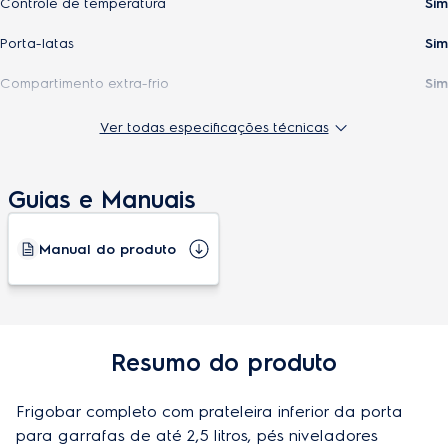
Controle de temperatura
Sim
Porta-latas
Sim
Compartimento extra-frio
Sim
Classificação energética
A
Ver todas especificações técnicas
Painel eletrônico
Não
Guias e Manuais
Manual de instruções
69492051
Prateleiras removíveis
Sim
Manual do produto
Iluminação no refrigerador
Não
Resumo do produto
Especificações Técnicas
Cor
Branco
Frigobar completo com prateleira inferior da porta 
para garrafas de até 2,5 litros, pés niveladores 
Tipo
Vertical