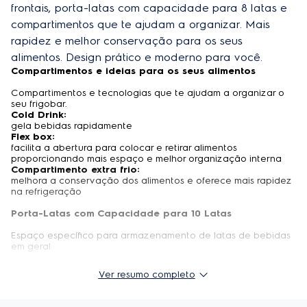
frontais, porta-latas com capacidade para 8 latas e 
Voltagem
127V
compartimentos que te ajudam a organizar. Mais 
220V
rapidez e melhor conservação para os seus 
alimentos. Design prático e moderno para você.
Compartimentos e ideias para os seus alimentos
Frigobar especificações
Compartimentos e tecnologias que te ajudam a organizar o
seu frigobar.
Cold Drink:
Modelo
RE80
gela bebidas rapidamente
Flex box:
facilita a abertura para colocar e retirar alimentos
proporcionando mais espaço e melhor organização interna
Compartimento extra frio:
Especificações técnicas
melhora a conservação dos alimentos e oferece mais rapidez
na refrigeração
Largura do produto embalado
53,2 cm
Porta-Latas com Capacidade para 10 Latas
Porta reversível
Sim
Espaço específico para armazenamento de latas de bebidas
em geral
Garantia do produto
1
Design Perfeito para sua Comodidade
Ver resumo completo
EAN-13
78965840 3554 4 / 78965840 6365 3
Frigobar completo com prateleira inferior na porta para
armazenamento de garrafas de até 2,5l. e pés frontais para