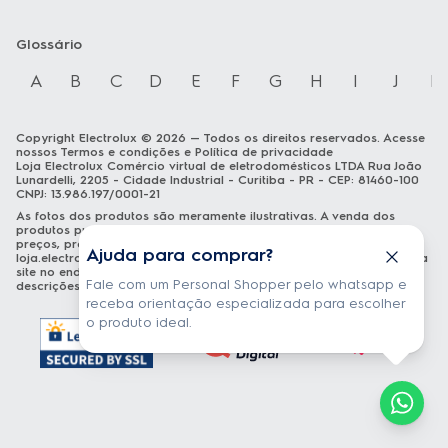
Glossário
A
B
C
D
E
F
G
H
I
J
K
Copyright Electrolux © 2026 — Todos os direitos reservados. Acesse
nossos
Termos e condições
e
Política de privacidade
Loja Electrolux Comércio virtual de eletrodomésticos LTDA Rua João
Lunardelli, 2205 - Cidade Industrial - Curitiba - PR - CEP: 81460-100
CNPJ: 13.986.197/0001-21
As fotos dos produtos são meramente ilustrativas. A venda dos
produtos publicados está sujeita a disponibilidade de estoque. Os
preços, promoções e formas de pagamento publicados em
Ajuda para comprar?
loja.electrolux.com.br
estão válidos exclusivamente para compra via
site no endereço mencionado. As especificações técnicas e
Fale com um Personal Shopper pelo whatsapp e
descrições estão sujeitas a alterações sem aviso prévio.
receba orientação especializada para escolher
o produto ideal.