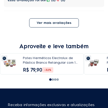
Essa avaliação foi útil?
0
0
Ver mais avaliações
Aproveite e leve também
Potes Herméticos Electrolux de
Plástico Branco Retangular com 10
Unidades
R$
79
,
90
-32%
Receba informações exclusivas e atualizações