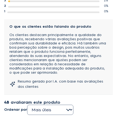
3
2%
2
0%
1
0%
O que os clientes estão falando do produto
Os clientes destacam principalmente a qualidade do
produto, recebendo várias avaliações positivas que
confirmam sua durabilidade e eficácia. Há também uma
boa percepção sobre o design, pois muitos usuários
relatam que o produto funciona perfeitamente,
atendendo às suas expectativas. No entanto, alguns
clientes mencionaram que ajustes podem ser
considerados em relação à necessidade de
modificações para a instalação adequada do produto,
o que pode ser aprimorado.
Resumo gerado por I.A. com base nas avaliações
dos clientes
48
avaliaram este produto
Ordenar por