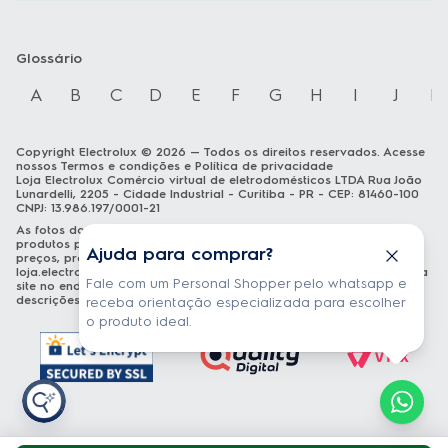
Glossário
A
B
C
D
E
F
G
H
I
J
K
Copyright Electrolux © 2026 — Todos os direitos reservados. Acesse
nossos
Termos e condições
e
Política de privacidade
Loja Electrolux Comércio virtual de eletrodomésticos LTDA Rua João
Lunardelli, 2205 - Cidade Industrial - Curitiba - PR - CEP: 81460-100
CNPJ: 13.986.197/0001-21
As fotos dos produtos são meramente ilustrativas. A venda dos
produtos publicados está sujeita a disponibilidade de estoque. Os
Ajuda para comprar?
preços, promoções e formas de pagamento publicados em
loja.electrolux.com.br
estão válidos exclusivamente para compra via
Fale com um Personal Shopper pelo whatsapp e
site no endereço mencionado. As especificações técnicas e
descrições estão sujeitas a alterações sem aviso prévio.
receba orientação especializada para escolher
o produto ideal.