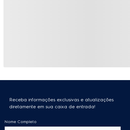
Avaliações e Comentários
4.2
5
0%
4
0%
3
0%
2
0%
1
0%
Este produto ainda não tem avaliações