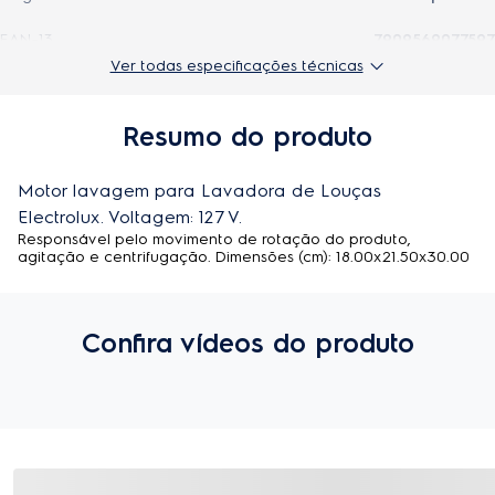
EAN-13
7909569077597
Ver todas especificações técnicas
Largura do produto
18 cm
Modelo
41023400
Resumo do produto
Profundidade do produto
30 cm
Motor lavagem para Lavadora de Louças 
Peso do produto
Electrolux. Voltagem: 127 V.
2,16 Kg
Responsável pelo movimento de rotação do produto,
agitação e centrifugação. Dimensões (cm): 18.00x21.50x30.00
Voltagem
127V
Confira vídeos do produto
Avaliações de quem comprou