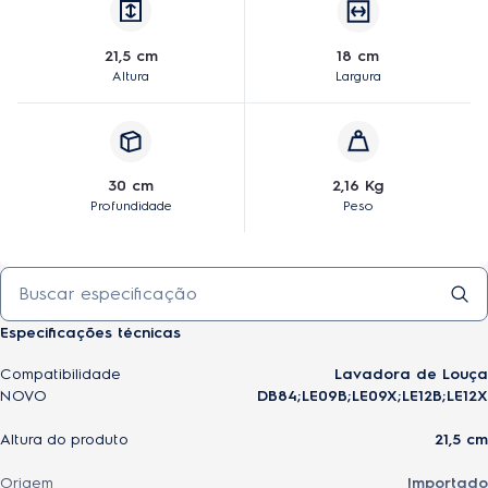
21,5 cm
18 cm
Altura
Largura
30 cm
2,16 Kg
Profundidade
Peso
Especificações técnicas
Compatibilidade
Lavadora de Louça
NOVO
DB84;LE09B;LE09X;LE12B;LE12X
Altura do produto
21,5 cm
Origem
Importado