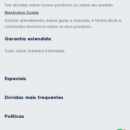
E-mail
Cadastre-se
Ao se cadastrar, você concorda com a nossa
Política de Privacidade
e
autoriza o uso de seus dados pessoais para (i) envio de e-mail
marketing, (ii) ofertas de produtos, serviços e lançamentos e (iii)
registro de funcionalidades de aparelhos conectados, como habilitação
do recurso de localização.
Canais de atendimento
WhatsApp Electrolux