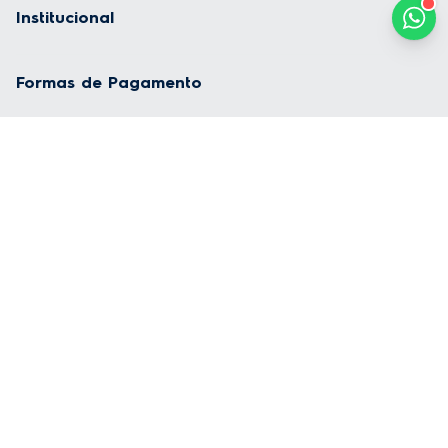
Tire dúvidas sobre nossos produtos ou sobre seu pedido.
Electrolux Cuida
Solicite atendimento, baixe guias e manuais, e tenha dicas e
conteúdos exclusivos sobre os seus produtos.
Garantia estendida
Tudo sobre Garantia Estendida
Especiais
Dúvidas mais frequentes
Políticas