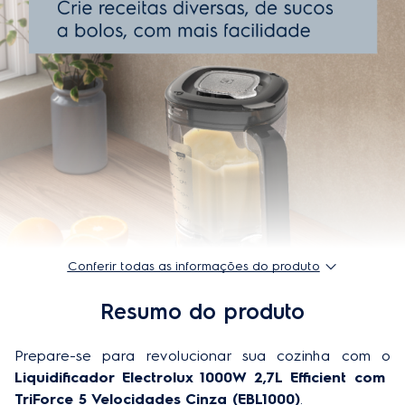
Código comercial - 220V
4610AVBR502
Frequência 220V
60Hz
Garantia
1 ano
Frequência 127V
60Hz
Potência
A partir de 900 W
Capacidade da jarra
A partir de 2L
Velocidades
5 níveis
Conferir todas as informações do produto
Tipo de lâmina
Aço Inoxidável
Resumo do produto
Tampa emborrachada
Não
Prepare-se para revolucionar sua cozinha com o 
Livre de BPA
Sim
Liquidificador Electrolux 1000W 2,7L Efficient com 
Lâminas removíveis
Não
TriForce 5 Velocidades Cinza (EBL1000)
. 