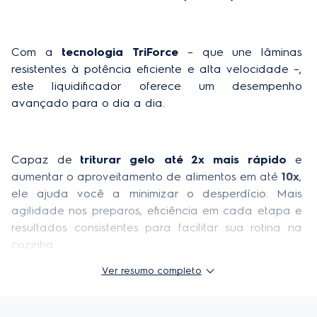
Início suave
Não
Indicador de volume
Sim
Com a 
tecnologia TriForce
 – que une lâminas 
resistentes à potência eficiente e alta velocidade –, 
Cor predominante
Cinza
este liquidificador oferece um desempenho 
avançado para o dia a dia.
Comprimento do cabo elétrico (m)
0.8m
Compatível com lava louças
Não
Capaz de 
triturar gelo até 2x mais rápido
 e 
Armazenamento do cabo elétrico no corpo do produto
Sim
aumentar o aproveitamento de alimentos em até 
10x
, 
Acessórios Inclusos
Não
ele ajuda você a minimizar o desperdício. Mais 
agilidade nos preparos, eficiência em cada etapa e 
Capacidade total (L)
2,7 L
resultados consistentes para facilitar sua rotina na 
cozinha.
Ver resumo completo
A
 Função Pulsar 3 em 1
 pode ser usada para 