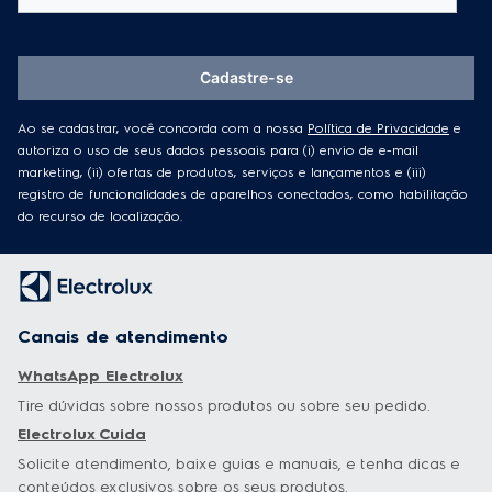
Permite que você armazene o cabo dentro da base
do liquidificador, tornando a organização mais
Cadastre-se
conveniente ao guardá-lo.
Pés antiderrapantes:
Ao se cadastrar, você concorda com a nossa
Política de Privacidade
e
autoriza o uso de seus dados pessoais para (i) envio de e-mail
Maior estabilidade durante o preparo.
marketing, (ii) ofertas de produtos, serviços e lançamentos e (iii)
registro de funcionalidades de aparelhos conectados, como habilitação
Sua segurança em primeiro lugar:
do recurso de localização.
O liquidificador desliga automaticamente em caso de
superaquecimento.
Canais de atendimento
WhatsApp Electrolux
Tire dúvidas sobre nossos produtos ou sobre seu pedido.
Electrolux Cuida
Solicite atendimento, baixe guias e manuais, e tenha dicas e
conteúdos exclusivos sobre os seus produtos.