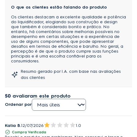
O que os clientes estão falando do produto
O produto funciona em 
cinco velocidades
 e vem 
Os clientes destacam a excelente qualidade e potência
do liquidificador, elogiando sua construção e design
com 
4 receitas predefinidas
 para maior precisão no 
que também é considerado bonito e prático. No
preparo de bolos, massas, sucos e vitaminas. É 
entanto, há comentários sobre melhorias possíveis no
desempenho em certas situações e a experiência de
equipado com uma
 jarra de plástico
uso de alguns componentes, que pode apresentar
ultrarresistente, livre de Bisfenol A, com design 
desafios em termos de eficiência e barulho. No geral, a
percepção é de que o produto cumpre suas funções
ergonômico e uma generosa
 capacidade total de 
principais e é uma escolha confiável para os
2,7 litros.
consumidores.
Tecnologia TriForce:
Resumo gerado por I.A. com base nas avaliações
dos clientes
A combinação perfeita entre lâminas, potência e
velocidade, que garante resultados surpreendentes
50
avaliaram este produto
para suas receitas.
Ordenar por
Tritura gelo 2x mais rápido:
Maior agilidade e eficiência ao triturar gelo para
sucos e outros preparos.
Katia B.
12/07/2026
1.0
Compra Verificada