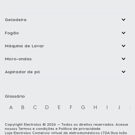
Geladeira
Fogão
Máquina de Lavar
Micro-ondas
Aspirador de pó
Glossário
A
B
C
D
E
F
G
H
I
J
K
Copyright Electrolux © 2026 — Todos os direitos reservados. Acesse
nossos
Termos e condições
e
Política de privacidade
Loja Electrolux Comércio virtual de eletrodomésticos LTDA Rua João