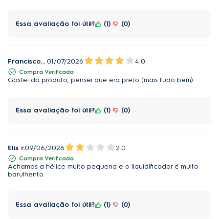
4 lâminas TruFlow:
Essa avaliação foi útil?
1
0
Ultrarresistentes, afiadas e de aço inoxidável.
Enquanto as lâminas laterais trituram os alimentos nas
laterais da jarra, as lâminas superiores ficam
Francisco S.
01/07/2026
4.0
responsáveis por picar os alimentos em cortes finos e
Compra Verificada
precisos.
Gostei do produto, pensei que era preto (mais tudo bem)
5 Velocidades:
Oferecem sugestão de uso para 4 receitas
Essa avaliação foi útil?
1
0
predefinidas para maior precisão no preparo.
Função Pulsar 3 em 1:
Elis r.
09/06/2026
2.0
Pode ser acionada como pulsar, ideal para preparos
Compra Verificada
Achamos a hélice muito pequena e o liquidificador é muito
rápidos e receitas pesadas, como bolos e tortas, e
barulhento.
triturar alimentos mais resistentes; para triturar gelo em
segundos, perfeito para incrementar bebidas; e no
momento da limpeza, com a função Limpa Fácil.
Essa avaliação foi útil?
1
0