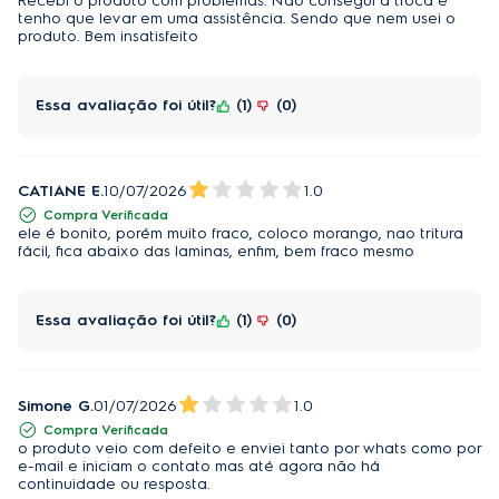
Recebi o produto com problemas. Nao consegui a troca e
Tritura alimentos mais rápido e com até 10x mais
tenho que levar em uma assistência. Sendo que nem usei o
aproveitamento:
produto. Bem insatisfeito
Aproveite ao máximo os alimentos sem desperdício e
obtenha melhores resultados para suas receitas.
Essa avaliação foi útil?
1
0
Limpeza até 2x mais rápida:
Remova o resto dos alimentos com o dobro de
velocidade usando a função Pulsar.
CATIANE E.
10/07/2026
1.0
Compra Verificada
Economize até 675 L de água por ano:
ele é bonito, porém muito fraco, coloco morango, nao tritura
fácil, fica abaixo das laminas, enfim, bem fraco mesmo
Realizando a limpeza interna da jarra com a função
Pulsar, você economiza até 675 L por ano em
Essa avaliação foi útil?
1
0
comparação com a limpeza manual, o que equivale
a 135 galões de água (5 L). Mais econômico para
você e mais sustentável para o planeta.
Simone G.
01/07/2026
1.0
1000 W de potência:
Compra Verificada
o produto veio com defeito e enviei tanto por whats como por
Poderoso motor de 1000 W de potência, garantindo
e-mail e iniciam o contato mas até agora não há
eficiência no preparo de receitas diversas.
continuidade ou resposta.