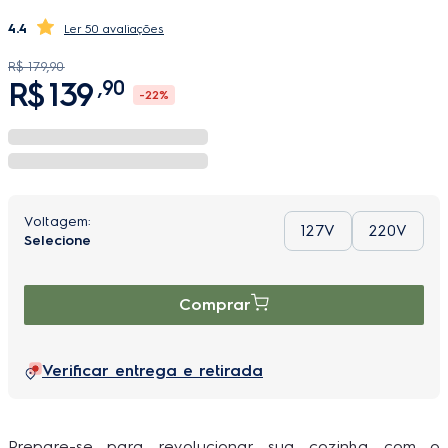
4.4
50 avaliações
R$
179
,
90
R$
139
,
90
-
22%
127V
220V
Comprar
Verificar entrega e retirada
Prepare-se para revolucionar sua cozinha com o