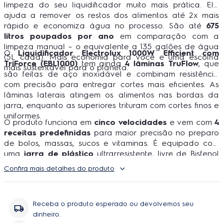
limpeza do seu liquidificador muito mais prática. Ela
ajuda a remover os restos dos alimentos até 2x mais
rápido e economiza água no processo. São até
675
litros poupados por ano
em comparação com a
limpeza manual – o equivalente a 135 galões de água
O
Liquidificador Electrolux 1000W Efficient com
(5L cada). Mais economia para você e uma escolha
TriForce (EBL1000)
tem ainda
4 lâminas TruFlow
, que
mais sustentável para o planeta.
são feitas de aço inoxidável e combinam resistência
com precisão para entregar cortes mais eficientes. As
lâminas laterais atingem os alimentos nas bordas da
jarra, enquanto as superiores trituram com cortes finos e
uniformes.
O produto funciona em
cinco velocidades
e vem com
4
receitas predefinidas
para maior precisão no preparo
de bolos, massas, sucos e vitaminas. É equipado com
uma
jarra de plástico
ultrarresistente, livre de Bisfenol
A, com design ergonômico e uma generosa
Confira mais detalhes do produto
capacidade total de 2,7 litros.
Receba o produto esperado ou devolvemos seu
dinheiro.