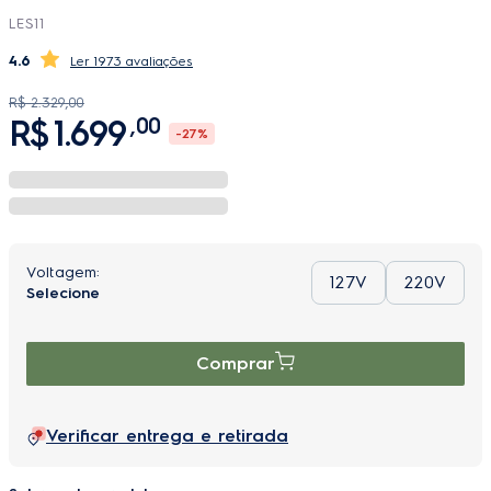
LES11
4.6
1973 avaliações
R$
2
.
329
,
00
R$
1
.
699
,
00
-
27%
127V
220V
Comprar
Verificar entrega e retirada