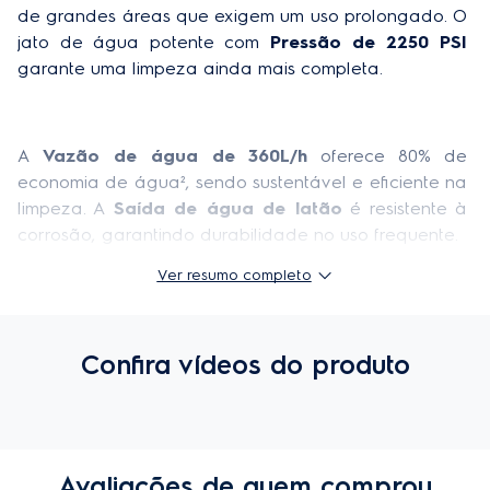
de grandes áreas que exigem um uso prolongado. O 
Altura do produto embalado
51 cm
jato de água potente com 
Pressão de 2250 PSI
Peso do produto embalado
16 kg
garante uma limpeza ainda mais completa.
Profundidade do produto embalado
39 cm
EAN - 220v
3412AABR502
A 
Vazão de água de 360L/h
 oferece 80% de 
economia de água², sendo sustentável e eficiente na 
Largura do produto embalado
39 cm
limpeza. A 
Saída de água de latão
 é resistente à 
corrosão, garantindo durabilidade no uso frequente. 
Código comercial - 220V
3412AABR502
Ver resumo completo
Frequência 220V
60Hz
Com um 
cabo elétrico de 6 metros
 e uma 
Garantia
1 ano
mangueira de 5 metros
, você tem maior alcance e 
Confira vídeos do produto
Proteção térmica para motor
Sim
praticidade na limpeza, e o 
Engate rápido 
garante 
que o encaixe da mangueira de jardim seja feito 
Comprimento do cabo elétrico (m)
5 m
com apenas um clique. 
Enrolador do cabo elétrico
Sim
Avaliações de quem comprou