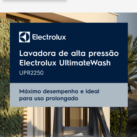
Engate rápido
Sim
Agulha de limpeza
Sim
Tipo de cabeçote
Alúminio
Protetor térmico contra superaquecimento
Sim
Área de alcance (m)
7 m
Cabo elétrico (m)
5 m
Alça de transporte
Sim
Roda para transporte
Sim
EAN13
3412AABR402 (127V) / 3412AABR502 (220V)
Cor
Preto