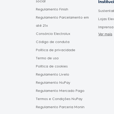
social
Como fic
Instituc
Regulamento Finish
pagament
Sustenta
omésticos
Regulamento Parcelamento em
aprovad
Lojas Ele
do Consumidor
até 21x
Disponib
Imprensa
 Mães
Consórcio Electrolux
Agendam
Ver mais
Forneced
Pais
Código de conduta
Seja um 
Política de privacidade
Vendas C
tástica
Termo de uso
Oportuni
Política de cookies
Electrol
hile
Regulamento Livelo
Política 
Regulamento NuPay
Proteção
Regulamento Mercado Pago
Política 
Termos e Condições NuPay
Regulamento Parceria Monin