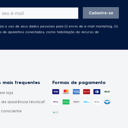
Cadastre-se
za o uso de seus dados pessoais para (i) envio de e-mail marketing, (ii)
ades de aparelhos conectados, como habilitação do recurso de
 mais frequentes
Formas de pagamento
em loja
da assistência técnica?
 consciente
uto não chegou?