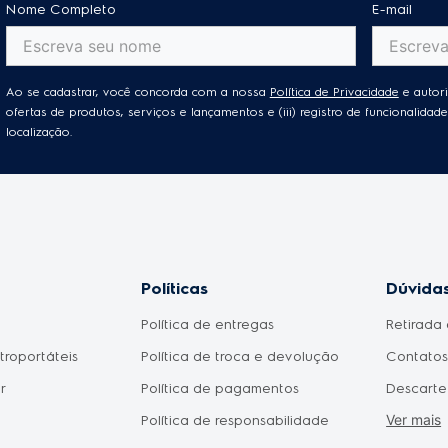
Nome Completo
E-mail
Ao se cadastrar, você concorda com a nossa
Política de Privacidade
e autori
ofertas de produtos, serviços e lançamentos e (iii) registro de funcionalid
localização.
Políticas
Dúvidas
Política de entregas
Retirada 
etroportáteis
Política de troca e devolução
Contatos 
r
Política de pagamentos
Descarte
Ver mais
Política de responsabilidade
Meu prod