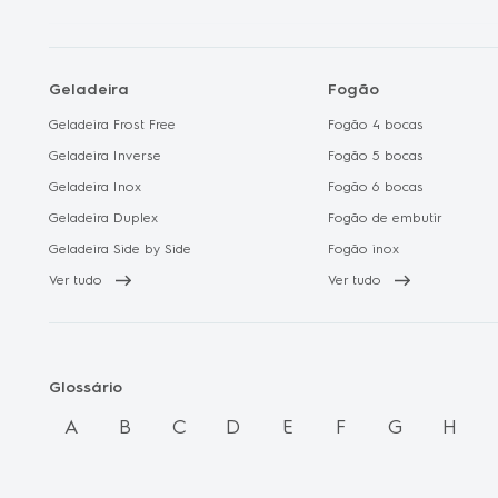
Geladeira
Fogão
Geladeira Frost Free
Fogão 4 bocas
Geladeira Inverse
Fogão 5 bocas
Geladeira Inox
Fogão 6 bocas
Geladeira Duplex
Fogão de embutir
Geladeira Side by Side
Fogão inox
Ver tudo
Ver tudo
Glossário
A
B
C
D
E
F
G
H