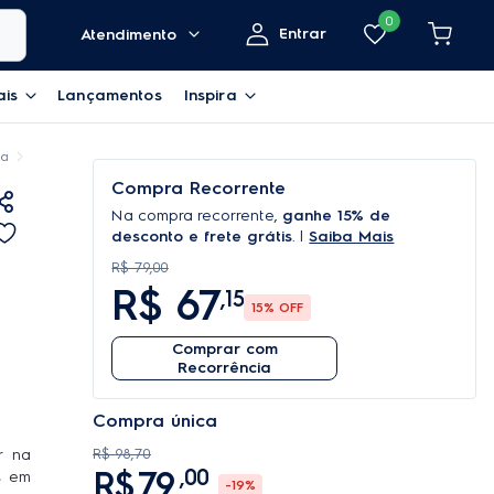
0
Entrar
Atendimento
ais
Lançamentos
Inspira
sa
Kit Limpa Vidro e Vitrocerâmico de Indução Electrolux Remove Manchas 
Compra Recorrente
Na compra recorrente,
ganhe 15% de
desconto e frete grátis
. |
Saiba Mais
R$ 79,00
R$
67
,15
15
% OFF
Comprar com
Recorrência
Compra única
r na
R$
98
,
70
R$
79
,
00
s em
-
19%