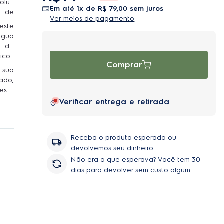
rolux
em até
1
x de
R$
79
,
00
sem juros
s de
Ver meios de pagamento
este
água
e de
ico.
Comprar
 sua
ado,
res e
Verificar entrega e retirada
Receba o produto esperado ou
devolvemos seu dinheiro.
Não era o que esperava? Você tem 30
dias para devolver sem custo algum.