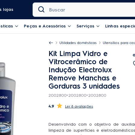
Buscar
 lojas
sticas
Peças e Acessórios
Serviços
Linhas especi
Utilidades domésticas
Utensílios para ca
Kit Limpa Vidro e
Vitrocerâmico de
Indução Electrolux
Remove Manchas e
Gorduras 3 unidades
2002800+2002800+2002800
4.9
8 avaliações
Desenvolvido com o objetivo de auxilia
limpeza de superfícies e eletrodoméstico