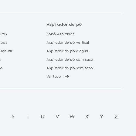
Aspirador de pó
tros
Robô Aspirador
itros
Aspirador de pó vertical
embutir
Aspirador de pó e água
x
Aspirador de pó com saco
to
Aspirador de pó sem saco
Ver tudo
R
S
T
U
V
W
X
Y
Z