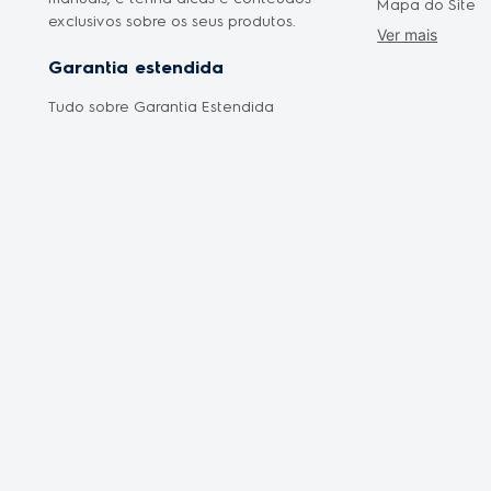
Mapa do Site
exclusivos sobre os seus produtos.
Ver mais
Cyber Monday
Garantia estendida
Saldão Eletrod
Tudo sobre Garantia Estendida
Promoção Mês 
Oferta Dia das
Oferta Dia dos 
Frete Grátis
Liquidação Fan
Shopclub
Electrolux no C